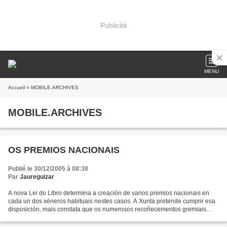
Publicité
MENU
Accueil
» MOBILE.ARCHIVES
MOBILE.ARCHIVES
OS PREMIOS NACIONAIS
Publié le 30/12/2005 à 08:38
Par
Jaureguizar
A nova Lei do Libro determina a creación de varios premios nacionais en
cada un dos xéneros habituais nestes casos. A Xunta pretende cumprir esa
disposición, mais constata que os numerosos recoñecementos gremiais
(Irmandades de Libro, Premios da Edición,...