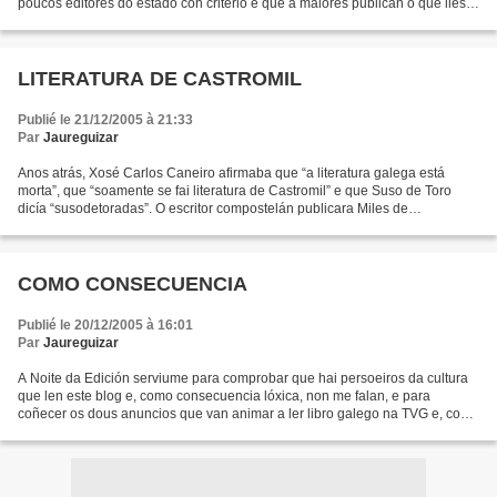
poucos editores do estado con criterio e que a maiores publican o que lles
peta (Constantino Bértolo e Carlos Lema),...
LITERATURA DE CASTROMIL
Publié le 21/12/2005 à 21:33
Par
Jaureguizar
Anos atrás, Xosé Carlos Caneiro afirmaba que “a literatura galega está
morta”, que “soamente se fai literatura de Castromil” e que Suso de Toro
dicía “susodetoradas”. O escritor compostelán publicara Miles de
castromiles, un conto excelente co que se...
COMO CONSECUENCIA
Publié le 20/12/2005 à 16:01
Par
Jaureguizar
A Noite da Edición serviume para comprobar que hai persoeiros da cultura
que len este blog e, como consecuencia lóxica, non me falan, e para
coñecer os dous anuncios que van animar a ler libro galego na TVG e, como
consecuencia, non animarán. Os anuncios...