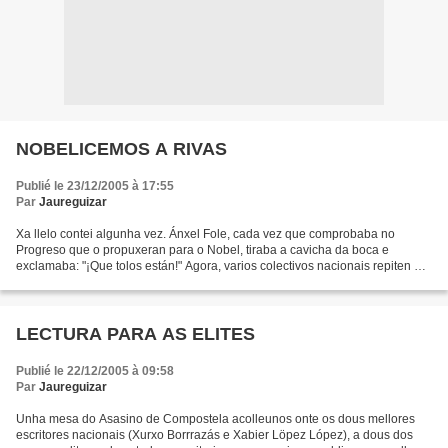
NOBELICEMOS A RIVAS
Publié le 23/12/2005 à 17:55
Par
Jaureguizar
Xa llelo contei algunha vez. Ánxel Fole, cada vez que comprobaba no
Progreso que o propuxeran para o Nobel, tiraba a cavicha da boca e
exclamaba: "¡Que tolos están!" Agora, varios colectivos nacionais repiten o
erro pedindo o Nobel para Ferrín. Como se...
LECTURA PARA AS ELITES
Publié le 22/12/2005 à 09:58
Par
Jaureguizar
Unha mesa do Asasino de Compostela acolleunos onte os dous mellores
escritores nacionais (Xurxo Borrrazás e Xabier Löpez López), a dous dos