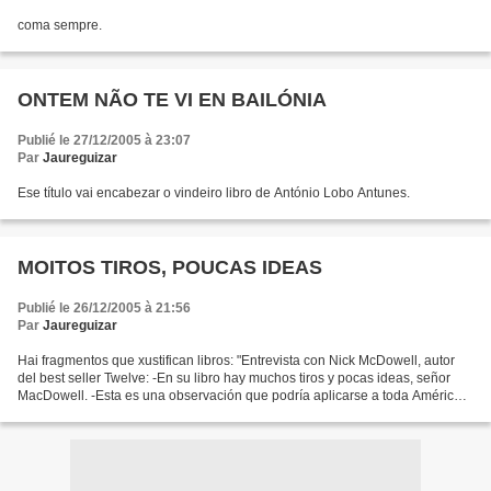
coma sempre.
ONTEM NÃO TE VI EN BAILÓNIA
Publié le 27/12/2005 à 23:07
Par
Jaureguizar
Ese título vai encabezar o vindeiro libro de António Lobo Antunes.
MOITOS TIROS, POUCAS IDEAS
Publié le 26/12/2005 à 21:56
Par
Jaureguizar
Hai fragmentos que xustifican libros: "Entrevista con Nick McDowell, autor
del best seller Twelve: -En su libro hay muchos tiros y pocas ideas, señor
MacDowell. -Esta es una observación que podría aplicarse a toda América,
empezando por las clases más...