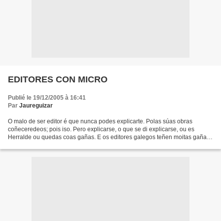
EDITORES CON MICRO
Publié le 19/12/2005 à 16:41
Par
Jaureguizar
O malo de ser editor é que nunca podes explicarte. Polas súas obras
coñeceredeos; pois iso. Pero explicarse, o que se di explicarse, ou es
Herralde ou quedas coas gañas. E os editores galegos teñen moitas gañas
de explicarse en público e eu acredito en...