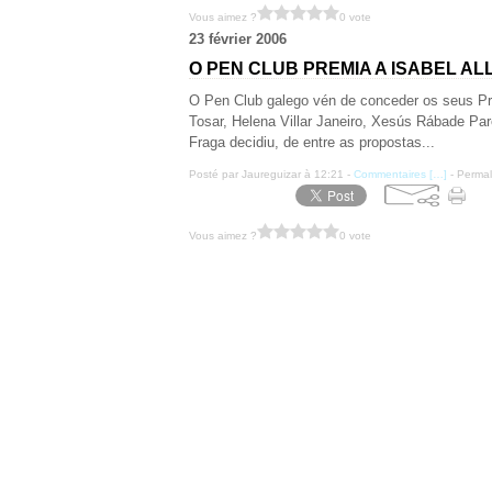
Vous aimez ?
0 vote
23 février 2006
O PEN CLUB PREMIA A ISABEL A
O Pen Club galego vén de conceder os seus Pr
Tosar, Helena Villar Janeiro, Xesús Rábade Par
Fraga decidiu, de entre as propostas...
Posté par Jaureguizar à 12:21 -
Commentaires [
…
]
- Permal
Vous aimez ?
0 vote