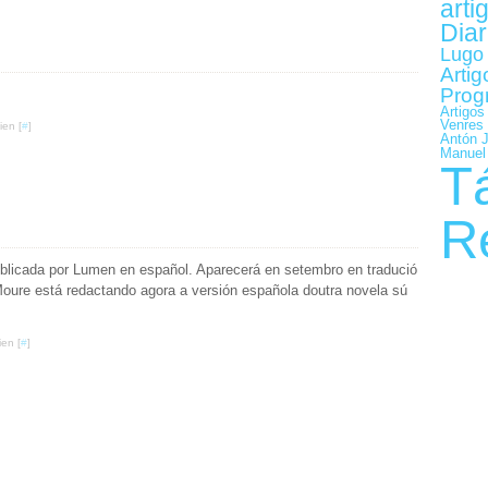
arti
Diar
Lugo 
Artig
Prog
Artigos
Venres
ien [
#
]
Antón 
Manuel
T
R
blicada por Lumen en español. Aparecerá en setembro en tradució
 Moure está redactando agora a versión española doutra novela sú
ien [
#
]