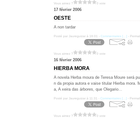
Vous aimez ?
0 vote
17 février 2006
OESTE
A non tardar
Posté par Jaureguizar à 16:01 -
Commentaires [
…
]
- Permal
Vous aimez ?
0 vote
16 février 2006
HIERBA MORA
A novela Herba moura de Teresa Moure será pu
n da propia autora e vaise titular Hierba mora.
a, A xeira das árbores, que Olegario...
Posté par Jaureguizar à 11:31 -
Commentaires [
…
]
- Permal
Vous aimez ?
0 vote