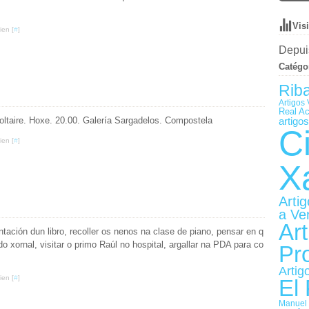
Vis
ien [
#
]
Depuis
Catégo
Rib
Artigos 
Real A
oltaire. Hoxe. 20.00. Galería Sargadelos. Compostela
artigo
C
ien [
#
]
X
Arti
a Ve
Art
entación dun libro, recoller os nenos na clase de piano, pensar en q
o xornal, visitar o primo Raúl no hospital, argallar na PDA para co
Pr
Artig
ien [
#
]
El
Manuel 