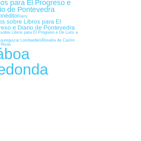
gos para El Progreso e
io de Pontevedra
Inédito
Rajoy
os sobre Libros para El
reso e Diario de Pontevedra
 sobre Libros para El Progreso e De Luns a
Jaureguizar Lombardero
Rosalía de Castro
 Rivas
áboa
edonda