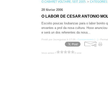
O CABARET VOLTAIRE. SEIT 2005.
>
CATEGORIES
28 février 2006
O LABOR DE CESAR ANTONIO MO
Escoito poucas loubanzas para o labor bonito q
ervantes a prol da nosa cultura. Hoxe anunci
e será un dos referentes da nosa...
Posté par Jaureguizar à 17:26 -
Commentaires [
…
]
- Permal
Vous aimez ?
0 vote