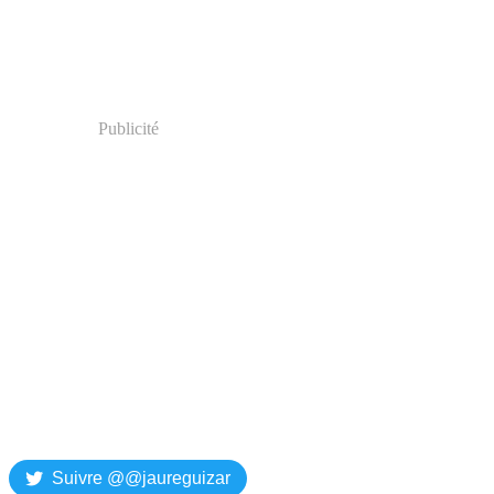
Publicité
Suivre @@jaureguizar