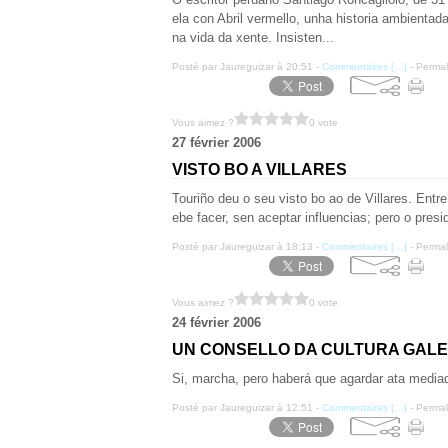
ela con Abril vermello, unha historia ambientad
na vida da xente. Insisten...
Posté par Jaureguizar à 20:51 -
Commentaires [
…
]
- Permal
Vous aimez ?
0 vote
27 février 2006
VISTO BO A VILLARES
Touriño deu o seu visto bo ao de Villares. Entr
ebe facer, sen aceptar influencias; pero o pres
Posté par Jaureguizar à 18:13 -
Commentaires [
…
]
- Permal
Vous aimez ?
0 vote
24 février 2006
UN CONSELLO DA CULTURA GAL
Si, marcha, pero haberá que agardar ata mediad
Posté par Jaureguizar à 12:51 -
Commentaires [
…
]
- Permal