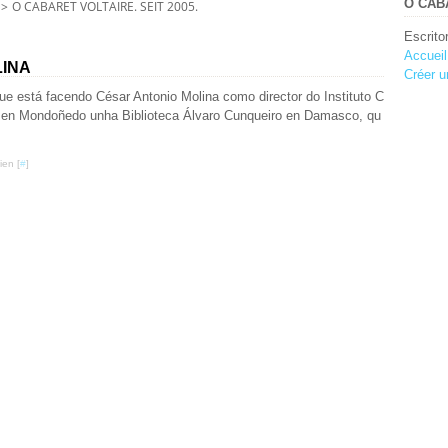
O CABA
>
O CABARET VOLTAIRE. SEIT 2005.
Escrito
Accueil
LINA
Créer u
ue está facendo César Antonio Molina como director do Instituto C
ou en Mondoñedo unha Biblioteca Álvaro Cunqueiro en Damasco, qu
ien [
#
]