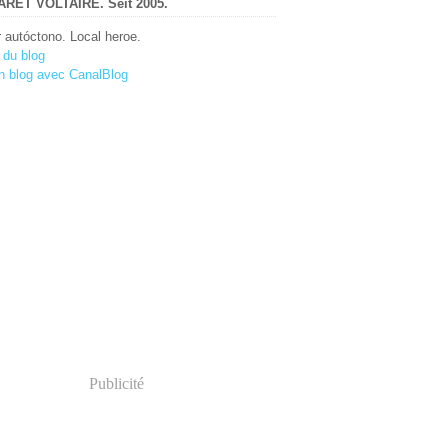
RET VOLTAIRE. Seit 2005.
r autóctono. Local heroe.
 du blog
n blog avec CanalBlog
Publicité