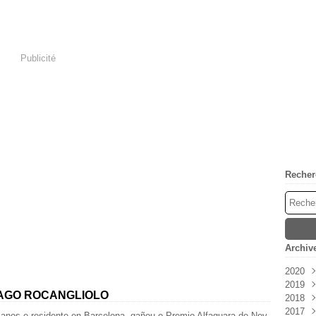
Publicité
Recher
Archiv
2020
2019
Mai
IAGO ROCANGLIOLO
2018
Janv
2017
Déc
1 anos e residente en Barcelona, gañou o Premio Alfaguara de Nov