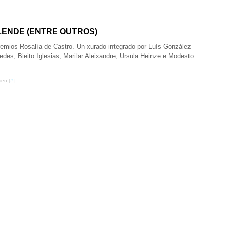
LLENDE (ENTRE OUTROS)
emios Rosalía de Castro. Un xurado integrado por Luís González
edes, Bieito Iglesias, Marilar Aleixandre, Ursula Heinze e Modesto
ien [
#
]