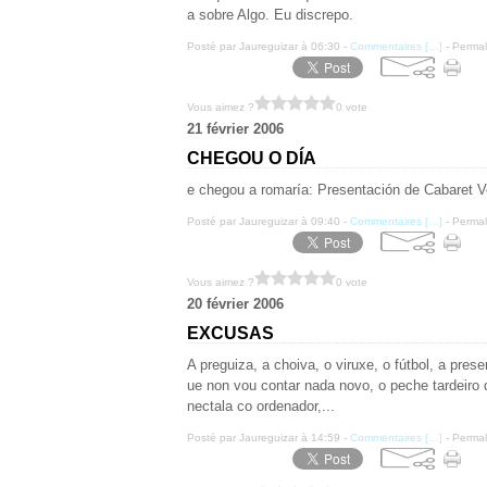
a sobre Algo. Eu discrepo.
Posté par Jaureguizar à 06:30 -
Commentaires [
…
]
- Permal
Vous aimez ?
0 vote
21 février 2006
CHEGOU O DÍA
e chegou a romaría: Presentación de Cabaret V
Posté par Jaureguizar à 09:40 -
Commentaires [
…
]
- Permal
Vous aimez ?
0 vote
20 février 2006
EXCUSAS
A preguiza, a choiva, o viruxe, o fútbol, a pres
ue non vou contar nada novo, o peche tardeiro d
nectala co ordenador,...
Posté par Jaureguizar à 14:59 -
Commentaires [
…
]
- Permal