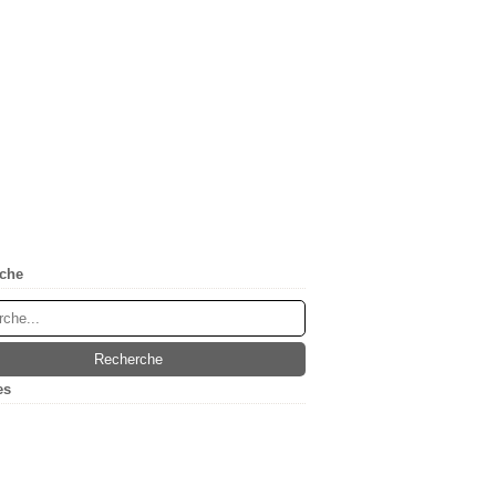
che
es
(5)
ier
(1)
embre
(1)