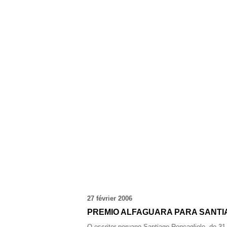
27 février 2006
PREMIO ALFAGUARA PARA SANT
O escritor peruano Santiago Roncagliolo, de 3