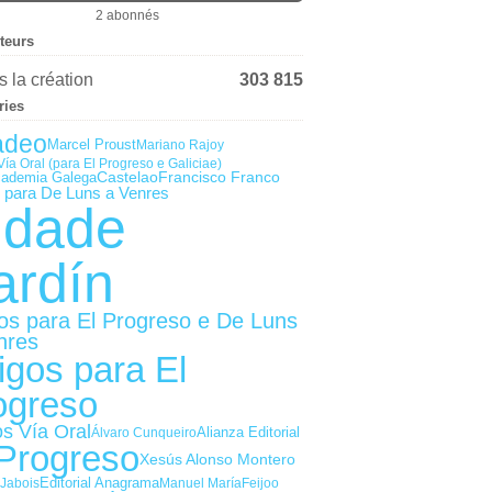
2 abonnés
iteurs
 la création
303 815
ries
adeo
Marcel Proust
Mariano Rajoy
Vía Oral (para El Progreso e Galiciae)
Castelao
Francisco Franco
cademia Galega
s para De Luns a Venres
idade
ardín
gos para El Progreso e De Luns
nres
igos para El
ogreso
os Vía Oral
Alianza Editorial
Álvaro Cunqueiro
 Progreso
Xesús Alonso Montero
Editorial Anagrama
Jabois
Manuel María
Feijoo