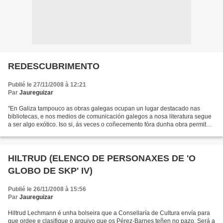
REDESCUBRIMENTO
Publié le 27/11/2008 à 12:21
Par
Jaureguizar
"En Galiza tampouco as obras galegas ocupan un lugar destacado nas
bibliotecas, e nos medios de comunicación galegos a nosa literatura segue
a ser algo exótico. Iso si, ás veces o coñecemento fóra dunha obra permite o
seu redescubrimento no interior"...
HILTRUD (ELENCO DE PERSONAXES DE 'O
GLOBO DE SKP' IV)
Publié le 26/11/2008 à 15:56
Par
Jaureguizar
Hiltrud Lechmann é unha bolseira que a Consellaría de Cultura envía para
que ordee e clasifique o arquivo que os Pérez-Barnes teñen no pazo. Será a