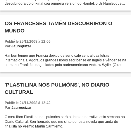
descubridora do orixinal coa primeira versión do Hamlet, o Ur Hamlet que
prende a acción da novela. Malia...
OS FRANCESES TAMÉN DESCUBRIRON O
MUNDO
Publié le 25/11/2008 à 12:06
Par
Jaureguizar
Hai ben tempo que Francia deixou de ser o café central das letras
internacionais. Agora, os grandes libros escríbense en inglés e véndense na
alemana Franfkfurt negociados polo norteamericano Andrew Wylie. (O resto
do artigo, en Galiciae)
'PLASTILINA NOS PULMÓNS', NO DIARIO
CULTURAL
Publié le 24/11/2008 à 12:42
Par
Jaureguizar
O meu libro Plastilina nos pulmóns será o libro de narrativa esta semana no
Diario Cultural. Ben honrado que me sinto por esta novela que anda de
finalista no Premio Martín Sarmiento.