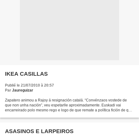
IKEA CASILLAS
Publié le 21/07/2010 à 20:57
Par
Jaureguizar
Zapatero animou a Rajoy á resignación catalá. “Convénzaos vostede de
que non unha nación”, veu espetarlle aproximadamente. Euskadi vai
encarreirado polo mesmo rego e logo de que remate a política fición de que
os vascos as prefiren españolas, teremos...
ASASINOS E LARPEIROS