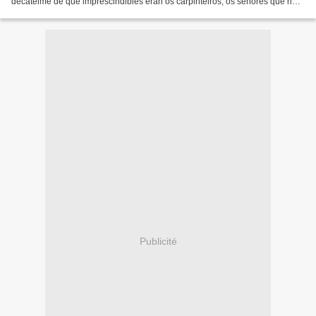
decateime de que imprescindibles eran os carpinteiros, os señores que nos
fornecían de cousas que usamos...
Publicité