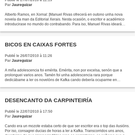
Publié le 27/07/2010 à 11:19
Par
Jaureguizar
Alberto Ramos, en Xornal: [Manuel Rivas ofrecerá en outono unha nova
novela da man da Editorial Xerais. Nesta ocasión, o escritor e académico
introducirase no mundo do contrabando. Para iso, Manuel Rivas ideará
unha vila inventada como escenario da súa...
BICOS EN CAIXAS FORTES
Publié le 26/07/2010 à 11:26
Par
Jaureguizar
A miña adolescencia foi emérita. Emérita, non por excelsa, senón que a
prolonguei varios anos. Tamén foi unha adolescencia rara porque
dedicábame a ler os novelóns de Kafka cando debería ocuparme en
actividades que me axudasen a desenvolver o meu espectro...
DESENCANTO DA CARPINTEIRÍA
Publié le 22/07/2010 à 17:50
Par
Jaureguizar
Cando era un mozote estaba certo de que ser escritor era o top das ilusións.
Por iso, consagrei ducias de horas a ler a Kafka. Transcorridos uns anos,