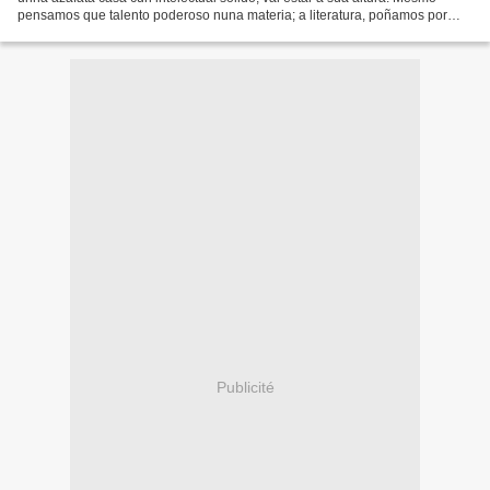
pensamos que talento poderoso nuna materia; a literatura, poñamos por
caso, serve para todos, que un Premio Nobel...
Publicité