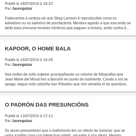
Publié le 18/07/2010 à 18:23
Par
Jaureguizar
Padecemos a certeza de que Stieg Larsson é reproducible coma os
edredóns ou os salmóns de piscifactoría. Mentres agardo a que esa onda se
deite para procurar novelas nórdicas que paguen a lectura, ando cunha de
asasinos de verdade. Pierre Michon partiu...
KAPOOR, O HOME BALA
Publié le 16/07/2010 à 16:29
Par
Jaureguizar
Nas noites de xullo estame acompañando un volume de fotografías que
Jean Marie del Moral fixo a Barceló en punto de bulimento. Cando o sol se
apaga, segue indo caloriña nun Ribadeo que non semella el da quentura
diurna. Eu aproveito para imaxinarme en...
O PADRÓN DAS PRESUNCIÓNS
Publié le 13/07/2010 à 17:13
Par
Jaureguizar
Ás veces presumimos que o matrimonio ten un efecto de ósmose: que se
unha azafata casa cun intelectual sólido, vai estar á súa altura. Mesmo