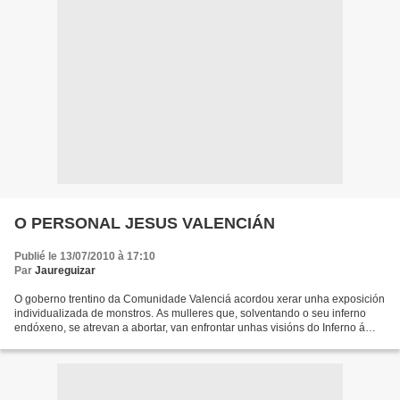
O PERSONAL JESUS VALENCIÁN
Publié le 13/07/2010 à 17:10
Par
Jaureguizar
O goberno trentino da Comunidade Valenciá acordou xerar unha exposición
individualizada de monstros. As mulleres que, solventando o seu inferno
endóxeno, se atrevan a abortar, van enfrontar unhas visións do Inferno á
moda de Dante. Xa postos a premer...