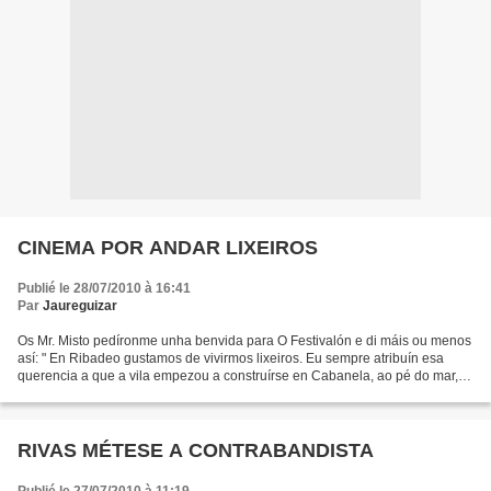
CINEMA POR ANDAR LIXEIROS
Publié le 28/07/2010 à 16:41
Par
Jaureguizar
Os Mr. Misto pedíronme unha benvida para O Festivalón e di máis ou menos
así: " En Ribadeo gustamos de vivirmos lixeiros. Eu sempre atribuín esa
querencia a que a vila empezou a construírse en Cabanela, ao pé do mar,
para ser rematada nos peiraos de Rotterdam...
RIVAS MÉTESE A CONTRABANDISTA