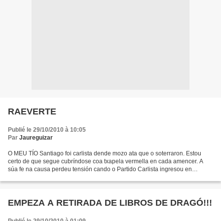
RAEVERTE
Publié le 29/10/2010 à 10:05
Par
Jaureguizar
O MEU TÍO Santiago foi carlista dende mozo ata que o soterraron. Estou
certo de que segue cubríndose coa txapela vermella en cada amencer. A
súa fe na causa perdeu tensión cando o Partido Carlista ingresou en
Izquierda Unida.«E para isto andei a tiros...
EMPEZA A RETIRADA DE LIBROS DE DRAGÓ!!!