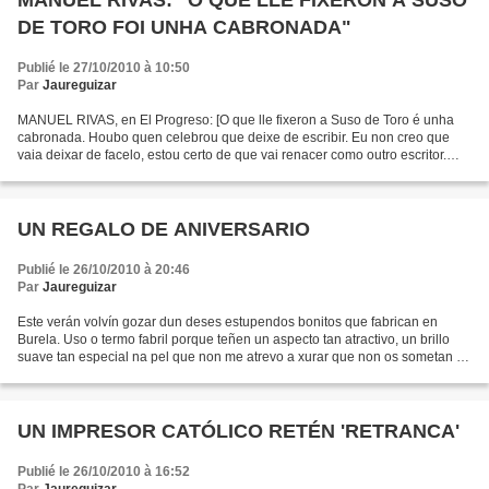
MANUEL RIVAS: "O QUE LLE FIXERON A SUSO
DE TORO FOI UNHA CABRONADA"
Publié le 27/10/2010 à 10:50
Par
Jaureguizar
MANUEL RIVAS, en El Progreso: [O que lle fixeron a Suso de Toro é unha
cabronada. Houbo quen celebrou que deixe de escribir. Eu non creo que
vaia deixar de facelo, estou certo de que vai renacer como outro escritor.
Tony Faraldo que vivía en Galicia fuxindo...
UN REGALO DE ANIVERSARIO
Publié le 26/10/2010 à 20:46
Par
Jaureguizar
Este verán volvín gozar dun deses estupendos bonitos que fabrican en
Burela. Uso o termo fabril porque teñen un aspecto tan atractivo, un brillo
suave tan especial na pel que non me atrevo a xurar que non os sometan ao
Photoshop. A peixeira de garda que...
UN IMPRESOR CATÓLICO RETÉN 'RETRANCA'
Publié le 26/10/2010 à 16:52