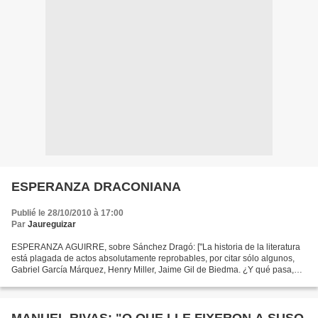
ESPERANZA DRACONIANA
Publié le 28/10/2010 à 17:00
Par
Jaureguizar
ESPERANZA AGUIRRE, sobre Sánchez Dragó: ["La historia de la literatura
está plagada de actos absolutamente reprobables, por citar sólo algunos,
Gabriel García Márquez, Henry Miller, Jaime Gil de Biedma. ¿Y qué pasa,
que hay que quemar esos libros como...