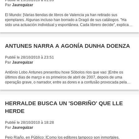
Publié le 29/10/2010 à 01:09
Par
Jaureguizar
El Mundo: [Varias tiendas de libros de Valencia ya han retirado sus
ejemplares. Algunas incluso han borrado a Dragó de sus catálogos. "Ha
sido una actuación individual y espontánea. Cada librero decide", explica
Gloria Mañas, presidenta del Gremi de Llibrers...
ANTUNES NARRA A AGONÍA DUNHA DOENZA
Publié le 28/10/2010 à 23:51
Par
Jaureguizar
António Lobo Antunes presentou hoxe Sòbolos rios que vao: [Entre os
últimos dias de março e os primeiros de abril de 2007, depois de uma
operação grave, o narrador, entre as dores e a confusão provocada pela
anestesia e pelos medicamentos, recupera fragmentos...
HERRALDE BUSCA UN 'SOBRIÑO' QUE LLE
HERDE
Publié le 28/10/2010 à 18:28
Par
Jaureguizar
Peio Riaño, en Público: [Como los editores tampoco son inmortales,