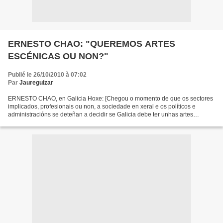
ERNESTO CHAO: "QUEREMOS ARTES
ESCÉNICAS OU NON?"
Publié le 26/10/2010 à 07:02
Par
Jaureguizar
ERNESTO CHAO, en Galicia Hoxe: [Chegou o momento de que os sectores
implicados, profesionais ou non, a sociedade en xeral e os políticos e
administracións se deteñan a decidir se Galicia debe ter unhas artes
escénicas de seu. Se a resposta é afirmativa,...