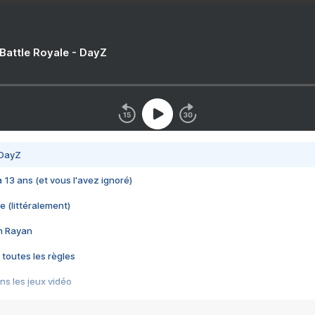
 Battle Royale - DayZ
 DayZ
 a 13 ans (et vous l'avez ignoré)
e (littéralement)
im Rayan
 toutes les règles
s les jeux vidéo
us choquant de Rockstar ? - Le scandale BULLY