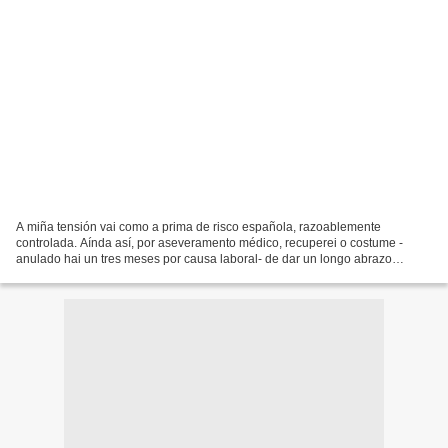
A miña tensión vai como a prima de risco española, razoablemente
controlada. Aínda así, por aseveramento médico, recuperei o costume -
anulado hai un tres meses por causa laboral- de dar un longo abrazo
matutino á cidade de Lugo. Case que ao comezo desa...