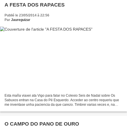
A FESTA DOS RAPACES
Publié le 23/05/2014 à 22:56
Par
Jaureguizar
Esta maña viaxei ata Vigo para falar no Colexio Seis de Nadal sobre Os
Sabuxos entran na Casa do Pé Esquerdo. Acceder ao centro requeriu que
me inventase unha paciencia da que carezo. Timbrei varias veces e, na
derradeira, unha muller acodeu a abrirme....
O CAMPO DO PANO DE OURO