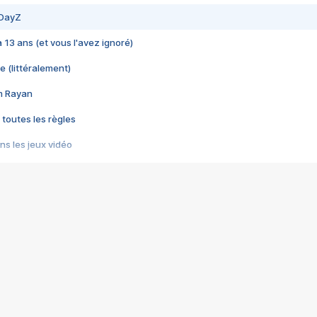
 DayZ
 a 13 ans (et vous l'avez ignoré)
e (littéralement)
im Rayan
 toutes les règles
s les jeux vidéo
us choquant de Rockstar ? - Le scandale BULLY
e plus moche de Steam
du RÊVE tourne au CAUCHEMAR
pendant 8 heures
it… à tort
umiliés par un jeu vidéo