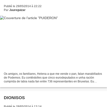
Publié le 29/05/2014 à 22:22
Par
Jaureguizar
Os amigos, os familiares, Helena a que me vende o pan, falan marabillados
de Podemos. Eu contéstolles que cinco eurodeputados e unha ración
cumprida de labia nada fan entre 736 representantes en Bruxelas. Eu
advírtolles do perigo de votar a un partido...
DIONISOS
Publié le 28/05/2014 à 13:14