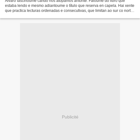
Álvaro fascinoume cando nos atopamos antonte. Faloume do libro que
estaba lendo e mesmo adiantoume o título que reserva en capela. Hai xente
que practica lecturas ordenadas e consecutivas, que limitan ao sur co norte
da seguinte. As miñas lecturas son...
Publicité