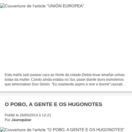
Esta mañá saín pasear cara ao Norte da cidade.Debía levar amañar unhas
botas da muller. Cando aínda estaba no Sur, pasei diante duns esmoleiros
que almorzaban Don Simón. "Eu soamente aspiro a vivir e durmir",razoaba
un que tiña máis pelos ca dentes.
O POBO, A GENTE E OS HUGONOTES
Publié le 26/05/2014 à 12:21
Par
Jaureguizar