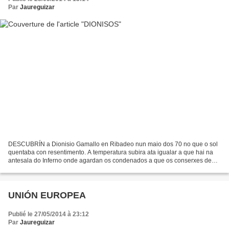
Par
Jaureguizar
DESCUBRÍN a Dionisio Gamallo en Ribadeo nun maio dos 70 no que o sol
quentaba con resentimento. A temperatura subira ata igualar a que hai na
antesala do Inferno onde agardan os condenados a que os conserxes de
Satanás lles cubran a ficha. Gamallo camiñaba...
UNIÓN EUROPEA
Publié le 27/05/2014 à 23:12
Par
Jaureguizar