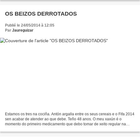
OS BEIZOS DERROTADOS
Publié le 24/05/2014 à 12:05
Par
Jaureguizar
Estamos os tres na cociña. Antón argalla entre os seus cereais e o Fifa 2014
sen acabar de atender ao que debe. Teño 48 anos. O meu xaxún é o
momento do primeiro medicamento que debo tomar de xeito regular na
miña vida. Sara ten ollos grandes, coma as...