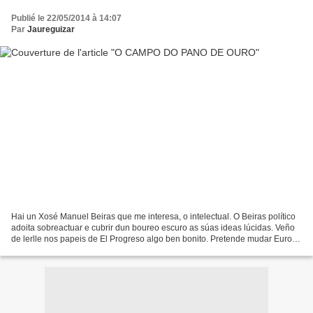
Publié le 22/05/2014 à 14:07
Par
Jaureguizar
Hai un Xosé Manuel Beiras que me interesa, o intelectual. O Beiras político
adoita sobreactuar e cubrir dun boureo escuro as súas ideas lúcidas. Veño
de lerlle nos papeis de El Progreso algo ben bonito. Pretende mudar Europa
segundo o modelo de "Joyce,...