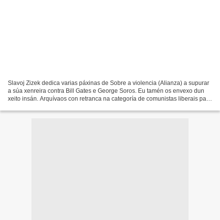
Slavoj Zizek dedica varias páxinas de Sobre a violencia (Alianza) a supurar
a súa xenreira contra Bill Gates e George Soros. Eu tamén os envexo dun
xeito insán. Arquívaos con retranca na categoría de comunistas liberais para
reprocharlles que invistan...