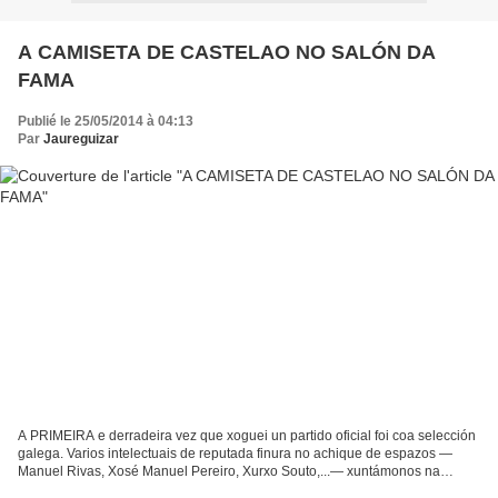
A CAMISETA DE CASTELAO NO SALÓN DA
FAMA
Publié le 25/05/2014 à 04:13
Par
Jaureguizar
A PRIMEIRA e derradeira vez que xoguei un partido oficial foi coa selección
galega. Varios intelectuais de reputada finura no achique de espazos —
Manuel Rivas, Xosé Manuel Pereiro, Xurxo Souto,...— xuntámonos na
Estrada en 1997 para xogar un partido de...