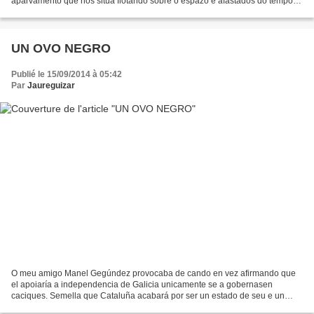
aparvamento que nos sitúa flotando sobre o espazo e afastados do tempo.
Ao contrario ca o autor de Á busca do tempo perdido,...
UN OVO NEGRO
Publié le 15/09/2014 à 05:42
Par
Jaureguizar
O meu amigo Manel Gegúndez provocaba de cando en vez afirmando que
el apoiaría a independencia de Galicia unicamente se a gobernasen
caciques. Semella que Cataluña acabará por ser un estado de seu e un
estado cos seus caciquiños. Non o logrará agora;...