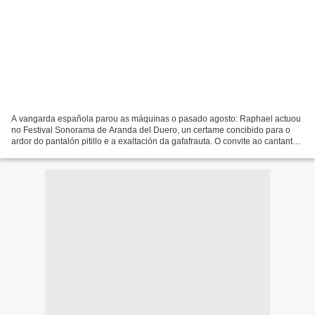
A vangarda española parou as máquinas o pasado agosto: Raphael actuou
no Festival Sonorama de Aranda del Duero, un certame concibido para o
ardor do pantalón pitillo e a exaltación da gafafrauta. O convite ao cantante
de Mi gran noche ten unha primeira...