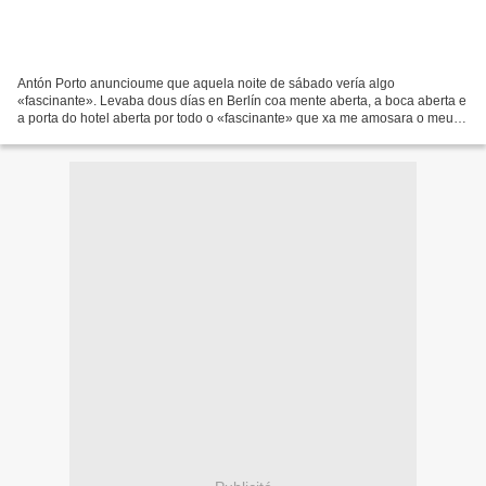
Antón Porto anuncioume que aquela noite de sábado vería algo
«fascinante». Levaba dous días en Berlín coa mente aberta, a boca aberta e
a porta do hotel aberta por todo o «fascinante» que xa me amosara o meu
anfitrión, daquela lector de galego na Freie...