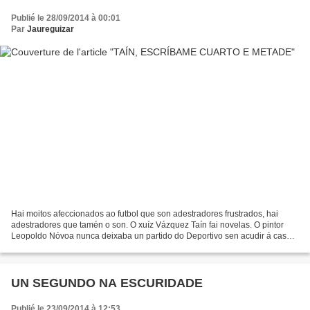
Publié le 28/09/2014 à 00:01
Par
Jaureguizar
Hai moitos afeccionados ao futbol que son adestradores frustrados, hai
adestradores que tamén o son. O xuíz Vázquez Taín fai novelas. O pintor
Leopoldo Nóvoa nunca deixaba un partido do Deportivo sen acudir á casa
de Luis Rodríguez Ennes. Estamos falando...
UN SEGUNDO NA ESCURIDADE
Publié le 23/09/2014 à 12:53