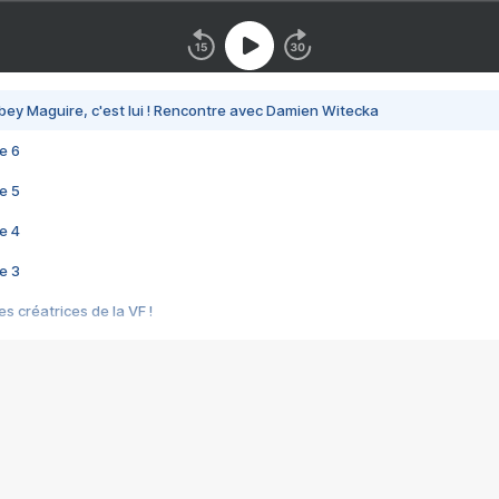
bey Maguire, c'est lui ! Rencontre avec Damien Witecka
e 6
e 5
e 4
e 3
s créatrices de la VF !
e 2
e 1
e Mektoub My Love arrive enfin ! Rencontre avec Shaïn Boumedine et Sal
i : après Toni en famille