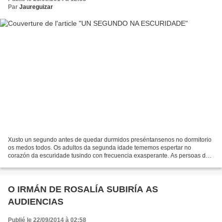
Par
Jaureguizar
Xusto un segundo antes de quedar durmidos preséntansenos no dormitorio
os medos todos. Os adultos da segunda idade tememos espertar no
corazón da escuridade tusindo con frecuencia exasperante. As persoas de
máis anos mesmo temen quedar atrapadas no Gran...
O IRMÁN DE ROSALÍA SUBIRÍA AS
AUDIENCIAS
Publié le 22/09/2014 à 02:58