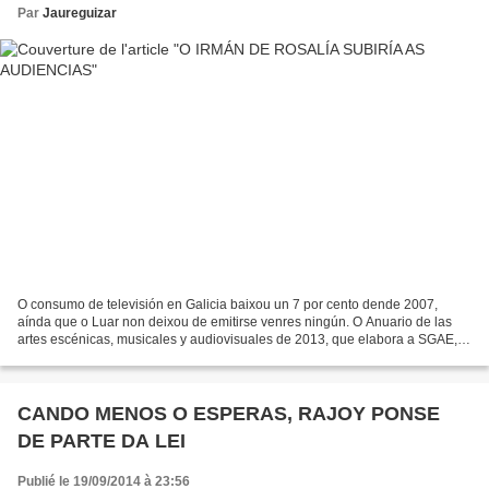
Par
Jaureguizar
O consumo de televisión en Galicia baixou un 7 por cento dende 2007,
aínda que o Luar non deixou de emitirse venres ningún. O Anuario de las
artes escénicas, musicales y audiovisuales de 2013, que elabora a SGAE,
confirma que o interese dos rapaces polos...
CANDO MENOS O ESPERAS, RAJOY PONSE
DE PARTE DA LEI
Publié le 19/09/2014 à 23:56