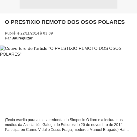
O PRESTIXIO REMOTO DOS OSOS POLARES
Publié le 22/11/2014 à 03:09
Par
Jaureguizar
(Texto escrito para a mesa redonda do Simposio O libro e a lectura nos
medios da Asociación Galega de Editores do 20 de novembro de 2014.
Participaron Carme Vidal e Xesús Fraga, moderou Manuel Bragado) Hai
uns días atopei en Twitter unha fotografía de...