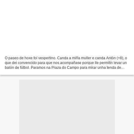
O paseo de hoxe foi vespertino. Canda a miña muller e canda Antón (+8), o
que dei convencido para que nos acompañase porque lle permitín levar un
balón de fútbol. Paramos na Praza do Campo para mirar unha tenda de
queixos espectaculares, preciosos, e...