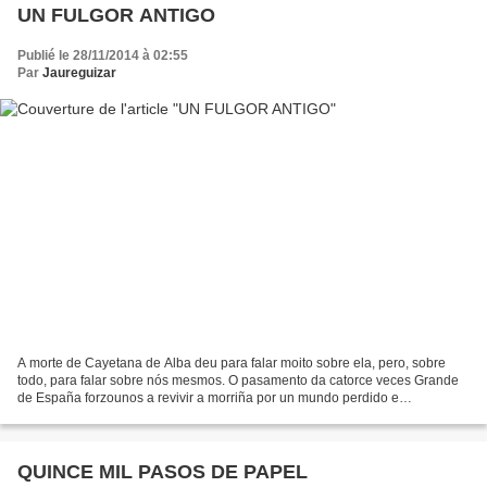
UN FULGOR ANTIGO
Publié le 28/11/2014 à 02:55
Par
Jaureguizar
A morte de Cayetana de Alba deu para falar moito sobre ela, pero, sobre
todo, para falar sobre nós mesmos. O pasamento da catorce veces Grande
de España forzounos a revivir a morriña por un mundo perdido e
irrecuperable. Os cidadáns estamos agradecidos...
QUINCE MIL PASOS DE PAPEL