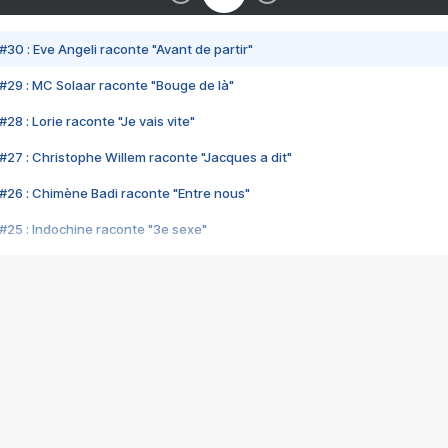
#30 : Eve Angeli raconte "Avant de partir"
#29 : MC Solaar raconte "Bouge de là"
28 : Lorie raconte "Je vais vite"
#27 : Christophe Willem raconte "Jacques a dit"
#26 : Chimène Badi raconte "Entre nous"
#25 : Indochine raconte "3e sexe"
#24 : Zaho raconte "C'est chelou"
#23 : Patrick Bruel raconte "Au café des délices"
#22 : Kyo raconte "Le chemin"
#21 : Nolwenn Leroy raconte "Cassé"
#20 : Patrick Hernandez raconte "Born to be alive"
#19 : Lorie raconte "Près de moi"