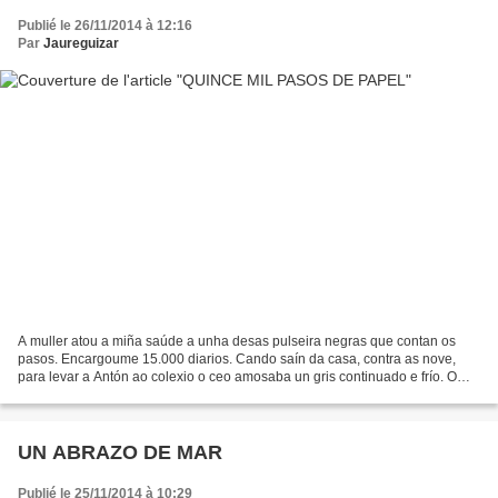
Publié le 26/11/2014 à 12:16
Par
Jaureguizar
A muller atou a miña saúde a unha desas pulseira negras que contan os
pasos. Encargoume 15.000 diarios. Cando saín da casa, contra as nove,
para levar a Antón ao colexio o ceo amosaba un gris continuado e frío. O
vento, un O-NO sopraba a 1 km/h, polo...
UN ABRAZO DE MAR
Publié le 25/11/2014 à 10:29