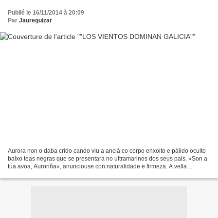
Publié le 16/11/2014 à 20:09
Par
Jaureguizar
Aurora non o daba crido cando viu a anciá co corpo enxoito e pálido oculto
baixo teas negras que se presentara no ultramarinos dos seus pais. «Son a
túa avoa, Auroriña», anunciouse con naturalidade e firmeza. A vella
parecíase desconcertantemente á súa...