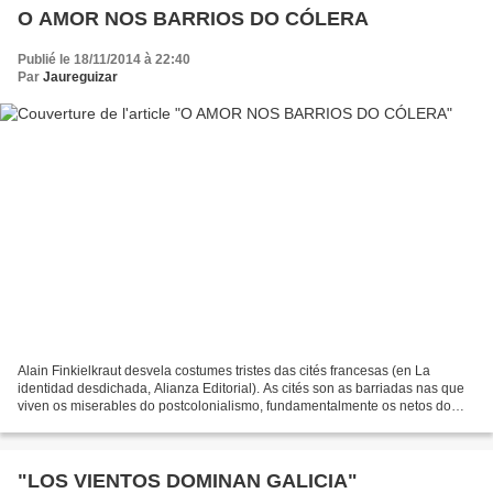
O AMOR NOS BARRIOS DO CÓLERA
Publié le 18/11/2014 à 22:40
Par
Jaureguizar
Alain Finkielkraut desvela costumes tristes das cités francesas (en La
identidad desdichada, Alianza Editorial). As cités son as barriadas nas que
viven os miserables do postcolonialismo, fundamentalmente os netos do
Magreb. As rapazas deben levar veo....
"LOS VIENTOS DOMINAN GALICIA"