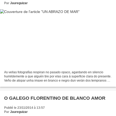
Par
Jaureguizar
As vellas fotografías respiran no pasado opaco, agardando en silencio
humildemente a que alguén tire por elas cara á superficie clara do presente.
Veño de atopar unha imaxe en branco e negro dun verán dos tempranos 70.
Tres dos meus irmáns -Francis, Mikel...
O GALEGO FLORENTINO DE BLANCO AMOR
Publié le 23/11/2014 à 13:57
Par
Jaureguizar