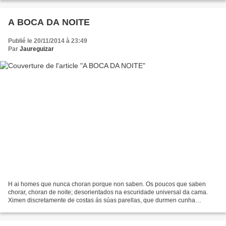
A BOCA DA NOITE
Publié le 20/11/2014 à 23:49
Par
Jaureguizar
H ai homes que nunca choran porque non saben. Os poucos que saben
chorar, choran de noite; desorientados na escuridade universal da cama.
Ximen discretamente de costas ás súas parellas, que durmen cunha
pracidez estrana e inconsciente, abrigadas polo...