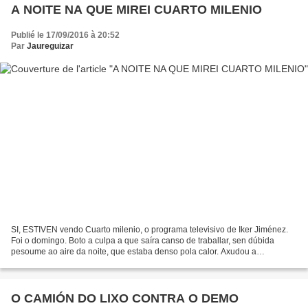
A NOITE NA QUE MIREI CUARTO MILENIO
Publié le 17/09/2016 à 20:52
Par
Jaureguizar
SI, ESTIVEN vendo Cuarto milenio, o programa televisivo de Iker Jiménez.
Foi o domingo. Boto a culpa a que saíra canso de traballar, sen dúbida
pesoume ao aire da noite, que estaba denso pola calor. Axudou a
rabuñadura da soedade. Tampouco teño unha conciencia...
O CAMIÓN DO LIXO CONTRA O DEMO