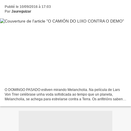
Publié le 10/09/2016 à 17:03
Par
Jaureguizar
O DOMINGO PASADO estiven mirando Melancholia. Na película de Lars
Von Trier celébrase unha voda sofisticada ao tempo que un planeta,
Melancholia, se achega para estrelarse contra a Terra. Os anfitrións saben
que o mundo será destruído, que morrerán. A...