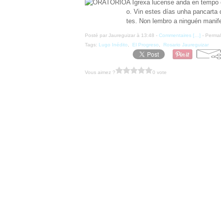
A Igrexa lucense anda en tempo 
o. Vin estes días unha pancarta
tes. Non lembro a ninguén manife
Posté par Jaureguizar à 13:48 -
Commentaires [
…
]
- Permal
Tags:
Lugo Inédito
,
El Progreso
,
Rosario Jaureguizar
Vous aimez ?
0 vote