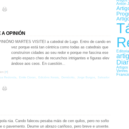
Artigos 
Antón 
Artig
Prog
Artig
T
 A OPINIÓN
R
O MARTES VISITEI a catedral de Lugo. Entro de cando en
vez porque está tan céntrica como todas as catedrais que
Editori
construíron cidades ao seu redor e porque me fascina ese
arti
amplo espazo cheo de recunchos intrigantes e figuras elev
Diar
ándose aos ceos. En cuestión...
Artigos
Venres
ien [
#
]
Franci
oa Redonda
,
Emile Cioran
,
Edicións Xerais
,
Demócrito
,
Jorge Burgos
,
Salvador
pola rúa. Cando faleceu pesaba máis de cen quilos, pero no soño
bre o pavemento. Deume un abrazo cariñoso, pero breve e urxente.