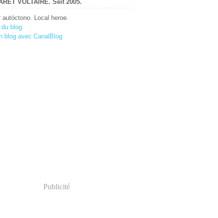
RET VOLTAIRE. Seit 2005.
r autóctono. Local heroe.
 du blog
n blog avec CanalBlog
Publicité