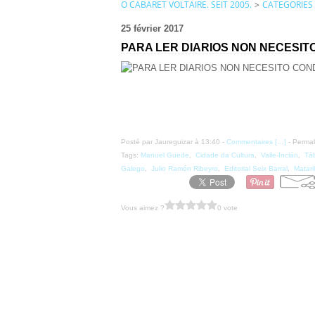
O CABARET VOLTAIRE. SEIT 2005.
>
CATEGORIES
25 février 2017
PARA LER DIARIOS NON NECESIT
Posté par Jaureguizar à 13:40 -
Commentaires [
…
]
- Permal
Tags:
Manuel Guede
,
Cidade da Cultura
,
Valle-Inclán
,
Tá
Galego
,
Julio Ramón Ribeyro
,
Editorial Seix Barral
,
Matari
Vous aimez ?
0 vote