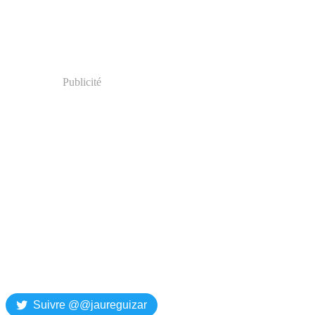
Publicité
Suivre @@jaureguizar