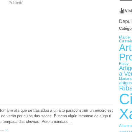
Publicité
Vis
Depuis
Catégo
Marcel 
Castel
Art
Pr
Rajoy
Arti
a Ve
Mariano
artigo
Rib
C
X
rín ata que se trasladou a un alto paraconstruír un encoro est
 no verán por culpa das secas. Buscan algún remanso de auga rí
oa tempada das chuvias. Pero a ruindade...
Alianza
ien [
#
]