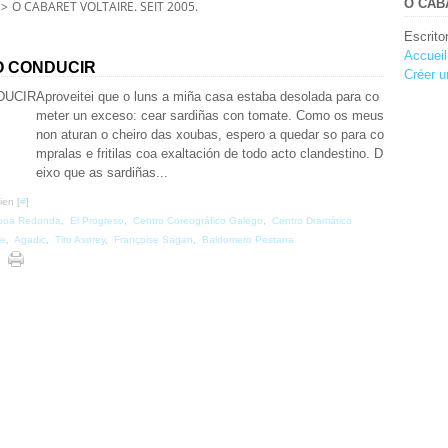
O CABA
>
O CABARET VOLTAIRE. SEIT 2005.
Escrito
Accueil
O CONDUCIR
Créer u
Aproveitei que o luns a miña casa estaba desolada para co
meter un exceso: cear sardiñas con tomate. Como os meus
non aturan o cheiro das xoubas, espero a quedar so para co
mpralas e fritilas coa exaltación de todo acto clandestino. D
eixo que as sardiñas...
ien [
#
]
boa Redonda
,
El Progreso
,
Centro Coreográfico Galego
,
Centro Dramático
le
,
Agadic
,
Tito Asorey
,
Françoise Sagan
,
Baldomero Pestana