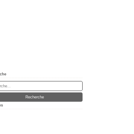
che
es
(5)
ier
(1)
embre
(1)