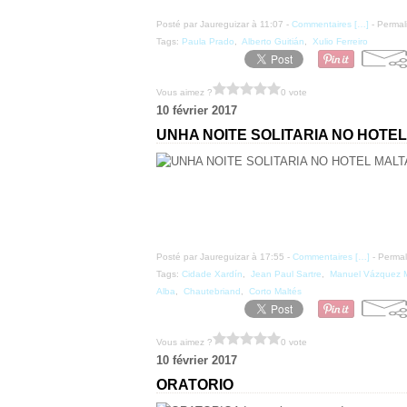
Posté par Jaureguizar à 11:07 -
Commentaires [
…
]
- Permal
Tags:
Paula Prado
,
Alberto Guitián
,
Xulio Ferreiro
Vous aimez ?
0 vote
10 février 2017
UNHA NOITE SOLITARIA NO HOTE
Posté par Jaureguizar à 17:55 -
Commentaires [
…
]
- Permal
Tags:
Cidade Xardín
,
Jean Paul Sartre
,
Manuel Vázquez 
Alba
,
Chautebriand
,
Corto Maltés
Vous aimez ?
0 vote
10 février 2017
ORATORIO