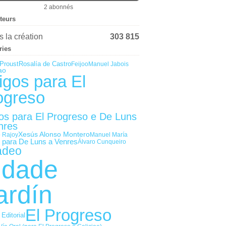
2 abonnés
iteurs
 la création
303 815
ries
Proust
Rosalía de Castro
Feijoo
Manuel Jabois
ao
igos para El
ogreso
gos para El Progreso e De Luns
nres
Xesús Alonso Montero
 Rajoy
Manuel María
s para De Luns a Venres
Álvaro Cunqueiro
adeo
idade
ardín
El Progreso
 Editorial