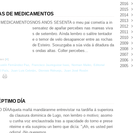
2016
Mar
Déc
2015
Févr
Nov
Déc
XAS DE MEDICAMENTOS
2014
Janv
Oct
Nov
Déc
2013
Sep
Oct
Nov
Déc
NOS ANOS SESENTA o meu pai cometía a in
2012
Aoû
Sep
Oct
Nov
Déc
sensatez de apañar percebes nas mareas viva
2011
Juil
Juil
Sep
Oct
Nov
Déc
s de setembro. Aínda lembro o salitre tentador
2010
Juin
Juin
Aoû
Sep
Oct
Nov
Déc
e o temor de velo desaparecer entre as rochas
2009
Mai
Mai
Juil
Aoû
Sep
Oct
Nov
Déc
de Esteiro. Soxuzgaba a súa vida á ditadura da
2008
Avri
Avri
Juin
Juil
Aoû
Sep
Oct
Nov
Déc
s ondas altas. Coller percebes...
2007
Mar
Mar
Mai
Juin
Juil
Aoû
Sep
Oct
Nov
Déc
ien [
#
]
2006
Févr
Févr
Avri
Mai
Juin
Juil
Aoû
Sep
Oct
Nov
Déc
ustín Fernández Paz
,
Francisco Jaureguizar Isasi
,
Norman Mailer
,
Editorial
2005
Janv
Janv
Mar
Avri
Mai
Juin
Juil
Aoû
Sep
Oct
Nov
Déc
l País
,
Juan Luis Cebrián
,
Dionisio Ridruejo
,
Juan José Rosón
Févr
Mar
Avri
Mai
Juin
Juil
Aoû
Sep
Oct
Nov
Déc
Janv
Févr
Mar
Avri
Mai
Juin
Juil
Aoû
Sep
Oct
Nov
Janv
Févr
Mar
Avri
Mai
Juin
Juil
Aoû
Sep
Oct
Janv
Févr
Mar
Avri
Mai
Juin
Juil
Aoû
Janv
Févr
Mar
Avri
Mai
Juin
Juil
Janv
Févr
Mar
Avri
Mai
Juin
PTIMO DÍA
Janv
Févr
Mar
Avri
Mai
Aquela mañá mandáranme entrevistar na tardiña á superiora
Janv
Févr
Mar
Avri
da clausura dominica de Lugo, non lembro o motivo; asomo
Janv
Févr
Mar
u cunha voz enclaustrada tras a opacidade do torno e prese
Janv
Févr
nteime e ela suspirou un berro que dicía: "¡Ah, es usted peri
Janv
odista! ¡No queremos...