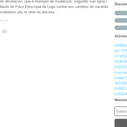
de desolación, que é impropio de mudanzas, segundo San Ignaci
Dernie
 diante do Pazo Episcopal de Lugo contra uns cambios de sacerdo
stándose urbi et orbe na diócese...
ien [
#
]
Article
ARDEN
AS TE
O NOS
GUERR
ESCEN
ir por 
cando f
SOLDA
FUNCI
LONGA
Newsle