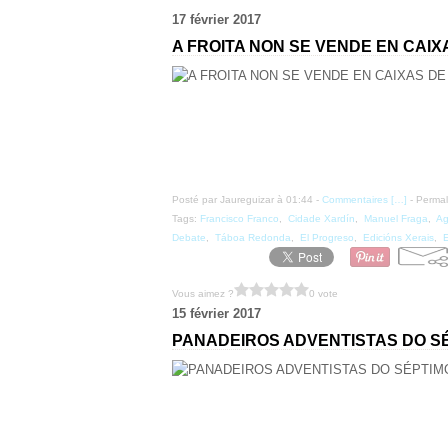
17 février 2017
A FROITA NON SE VENDE EN CAI
Posté par Jaureguizar à 01:44 -
Commentaires [
…
]
- Permal
Tags:
Francisco Franco
,
Cidade Xardín
,
Manuel Fraga
,
Ag
Debate
,
Táboa Redonda
,
El Progreso
,
Edicións Xerais
,
E
Vous aimez ?
0 vote
15 février 2017
PANADEIROS ADVENTISTAS DO SÉ