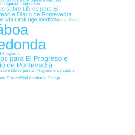
Vía Oral (para El Progreso e Galiciae)
Jaureguizar Lombardero
os sobre Libros para El
reso e Diario de Pontevedra
os Vía Oral
Lugo Inédito
Manuel Rivas
áboa
edonda
al Anagrama
gos para El Progreso e
io de Pontevedra
 sobre Libros para El Progreso e De Luns a
sco Franco
Real Academia Galega