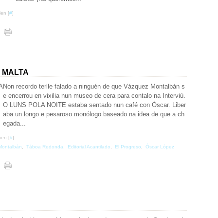
ien [
#
]
L MALTA
Non recordo terlle falado a ninguén de que Vázquez Montalbán s
e encerrou en vixilia nun museo de cera para contalo na Interviú.
O LUNS POLA NOITE estaba sentado nun café con Óscar. Liber
aba un longo e pesaroso monólogo baseado na idea de que a ch
egada...
ien [
#
]
Montalbán
,
Táboa Redonda
,
Editorial Acantilado
,
El Progreso
,
Óscar López