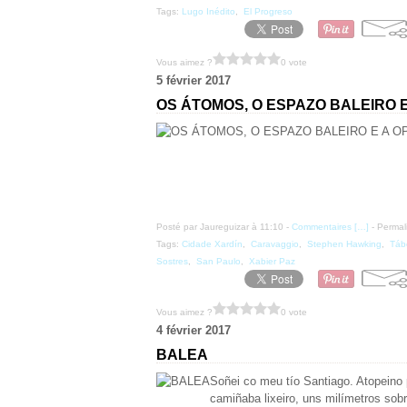
Tags:
Lugo Inédito
,
El Progreso
Vous aimez ?
0 vote
5 février 2017
OS ÁTOMOS, O ESPAZO BALEIRO E
Posté par Jaureguizar à 11:10 -
Commentaires [
…
]
- Permal
Tags:
Cidade Xardín
,
Caravaggio
,
Stephen Hawking
,
Táb
Sostres
,
San Paulo
,
Xabier Paz
Vous aimez ?
0 vote
4 février 2017
BALEA
Soñei co meu tío Santiago. Atopeino 
camiñaba lixeiro, uns milímetros so