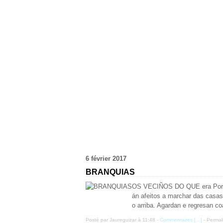
6 février 2017
BRANQUIAS
OS VECIÑOS DO QUE era Portoma
án afeitos a marchar das casas
o arriba. Agardan e regresan c
Posté par Jaureguizar à 11:48 -
Commentaires [
…
]
- Permal