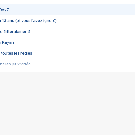
 DayZ
 a 13 ans (et vous l'avez ignoré)
e (littéralement)
im Rayan
 toutes les règles
s les jeux vidéo
us choquant de Rockstar ? - Le scandale BULLY
e plus moche de Steam
du RÊVE tourne au CAUCHEMAR
pendant 8 heures
it… à tort
umiliés par un jeu vidéo