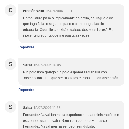
C
cristián vello
16/07/2006 17:11
Como Jaure pasa olimpicamante do estilo, da lingua e do
que faga falla, o seguinte paso é cometer grallas de
ortografía. Quen lle corrixirá o galego dos seus libros? É unha
inocente pregunta que me asalta ás veces.
Répondre
S
Salsa
16/07/2006 10:05
Nin polo libro galego nin polo español se traballa con
"discrección". Hai que ser discretos e traballar con discreción.
Répondre
S
Salsa
15/07/2006 11:38
Fernández Naval ten moita experiencia na administración e é
escritor de grande valía. Senín era bo, pero Francisco
Fernández Naval non ha ser peor sen dúbida.