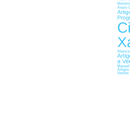
Mariano
Álvaro 
Artig
Prog
C
X
Alianza
Arti
a Ve
Manuel
Artigos
Venres