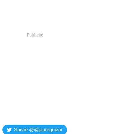
Publicité
Suivre @@jaureguizar