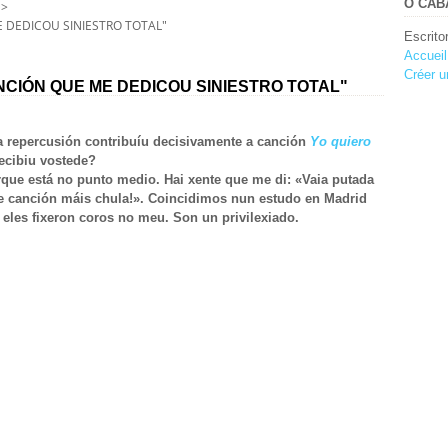
O CABA
>
 DEDICOU SINIESTRO TOTAL"
Escrito
Accueil
Créer u
NCIÓN QUE ME DEDICOU SINIESTRO TOTAL"
sa repercusión contribuíu decisivamente a canción
Yo quiero
recibiu vostede?
rque está no punto medio. Hai xente que me di: «Vaia putada
ue canción máis chula!». Coincidimos nun estudo en Madrid
eles fixeron coros no meu. Son un privilexiado.