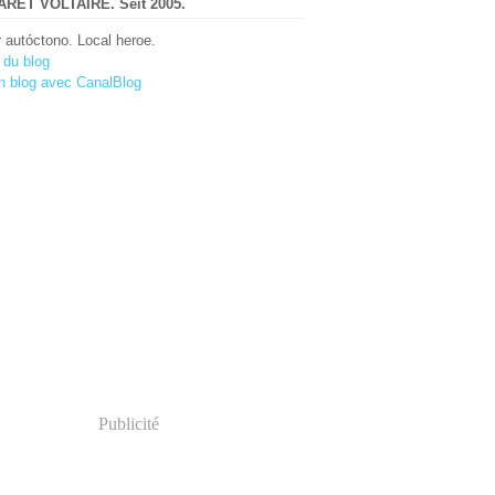
RET VOLTAIRE. Seit 2005.
r autóctono. Local heroe.
 du blog
n blog avec CanalBlog
Publicité