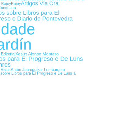
Artigos Vía Oral
 Rajoy
Rajoy
Cunqueiro
os sobre Libros para El
reso e Diario de Pontevedra
idade
ardín
Xesús Alonso Montero
 Editorial
gos para El Progreso e De Luns
nres
Antón Jaureguizar Lombardero
 Rivas
 sobre Libros para El Progreso e De Luns a