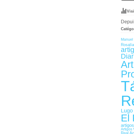
Vis
Depuis
Catégo
Manuel 
Rosalía
arti
Diar
Art
Pr
T
R
Lugo 
El
artigo
Artigos 
Real A