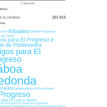
2 abonnés
iteurs
 la création
303 815
ries
Ribadeo
Editorial Anagrama
Jabois
 de Castro
gos para El Progreso e
io de Pontevedra
igos para El
ogreso
áboa
edonda
Inédito
Castelao
Marcel Proust
Feijoo
 Progreso
s para De Luns a Venres
Vía Oral (para El Progreso e Galiciae)
Francisco Franco
cademia Galega
Manuel María