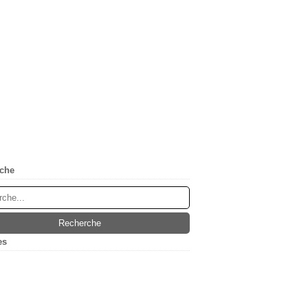
che
es
(5)
ier
(1)
embre
(1)