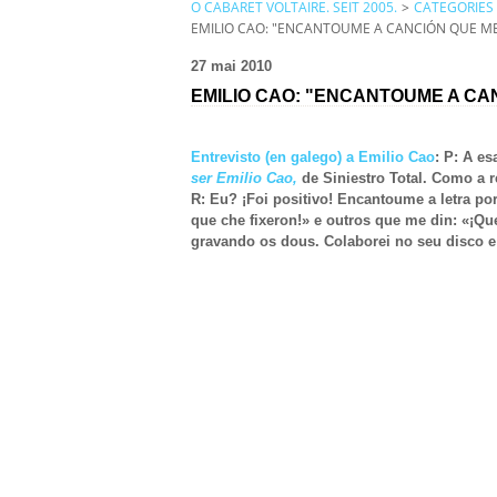
O CABARET VOLTAIRE. SEIT 2005.
>
CATEGORIES
EMILIO CAO: "ENCANTOUME A CANCIÓN QUE ME
27 mai 2010
EMILIO CAO: "ENCANTOUME A CA
Entrevisto (en galego) a Emilio Cao
: P: A e
ser Emilio Cao,
de Siniestro Total. Como a 
R: Eu? ¡Foi positivo! Encantoume a letra po
que che fixeron!» e outros que me din: «¡Q
gravando os dous. Colaborei no seu disco e 