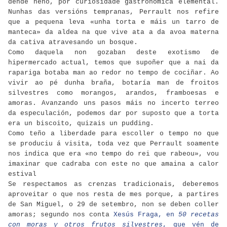
dende neno, por curiosidade gastronómica elemental.
Nunhas das versións tempranas, Perrault nos refire
que a pequena leva «unha torta e máis un tarro de
manteca» da aldea na que vive ata a da avoa materna
da cativa atravesando un bosque.
Como daquela non gozaban deste exotismo de
hipermercado actual, temos que supoñer que a nai da
rapariga botaba man ao redor no tempo de cociñar. Ao
vivir ao pé dunha braña, botaría man de froitos
silvestres como morangos, arandos, framboesas e
amoras. Avanzando uns pasos máis no incerto terreo
da especulación, podemos dar por suposto que a torta
era un biscoito, quizais un pudding.
Como teño a liberdade para escoller o tempo no que
se produciu á visita, toda vez que Perrault soamente
nos indica que era «no tempo do rei que rabeou», vou
imaxinar que cadraba con este no que amaina a calor
estival
Se respectamos as crenzas tradicionais, deberemos
aproveitar o que nos resta de mes porque, a partires
de San Miguel, o 29 de setembro, non se deben coller
amoras; segundo nos conta
Xesús Fraga, en
50 recetas
con moras y otros frutos silvestres
, que vén de