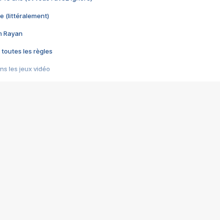
e (littéralement)
im Rayan
 toutes les règles
s les jeux vidéo
us choquant de Rockstar ? - Le scandale BULLY
e plus moche de Steam
du RÊVE tourne au CAUCHEMAR
pendant 8 heures
it… à tort
umiliés par un jeu vidéo
ire - Final Fantasy 8
ti un empire - Age of Empires