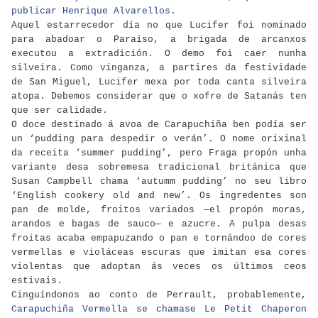
publicar Henrique Alvarellos.
Aquel estarrecedor día no que Lucifer foi nominado
para abadoar o Paraíso, a brigada de arcanxos
executou a extradición. O demo foi caer nunha
silveira. Como vinganza, a partires da festividade
de San Miguel, Lucifer mexa por toda canta silveira
atopa. Debemos considerar que o xofre de Satanás ten
que ser calidade.
O doce destinado á avoa de Carapuchiña ben podía ser
un ‘pudding para despedir o verán’. O nome orixinal
da receita ‘summer pudding’, pero Fraga propón unha
variante desa sobremesa tradicional británica que
Susan Campbell chama ‘autumm pudding’ no seu libro
‘English cookery old and new’. Os ingredentes son
pan de molde, froitos variados —el propón moras,
arandos e bagas de sauco— e azucre. A pulpa desas
froitas acaba empapuzando o pan e tornándoo de cores
vermellas e violáceas escuras que imitan esa cores
violentas que adoptan ás veces os últimos ceos
estivais.
Cinguíndonos ao conto de Perrault, probablemente,
Carapuchiña Vermella se chamase Le Petit Chaperon