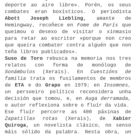
deporte ao aire libre». Porén, os seus
combates eran boxísticos. O periodista
Abott Joseph Liebling,
amante de
Hemingway, recoñece en
Fome de París
que
queimou o desexo de visitar o xinmasio
para retar ao escritor «porque non creo
que queira combater contra alguén que non
teña libros publicados».
Suso de Toro
rebusca na memoria nos tres
relatos con forma de monólogo de
Sonámbulos
(Xerais). En
Cuestións de
familia
trata os fusilamentos de membros
de
ETA
e do
Grapo
en 1979; en
Insomnes,
un persoeiro político reconsidera unha
decisión que tomou, e, en
Auga derramada,
o autor reflexiona sobre o fluír da vida.
Ese fluír percorre as 400 páxinas de
Zapatillas rotas
(Xerais), de
Xabier
Quiroga,
un novelista clásico, no senso
máis sólido da palabra. Nesta obra, un