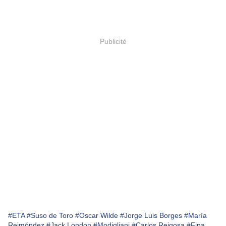
Publicité
#ETA
#Suso de Toro
#Oscar Wilde
#Jorge Luis Borges
#María
Reimóndez
#Jack London
#Modigliani
#Carlos Reigosa
#Fina