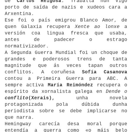
de
Carlos Reigosa.
Traballa nun Vigo
porto de saída de nazis e xudeos cara a
Arxentina.
Ese foi o país emigrou Blanco Amor, de
quen Galaxia recupera
Xente ao lonxe
a
versión coa lingua fresca que usaba,
antes de padecer o estrago
normativizador.
A Segunda Guerra Mundial foi un choque de
grandes e poderosos trens de tanta
magnitude que ás veces tapan outros
conflitos. A coruñesa
Sofía Casanova
contou a Primeira Guerra para ABC. A
sempre activa
María Reimóndez
recupera o
espírito da xornalista galega en
Dende o
conflito
(Xerais),
unha novela
protagonizada pola dúbida dunha
periodista sobre se debe implicarse no
que narra.
Hemingway carecía desa moral porque
entendía a guerra como «o máis belo