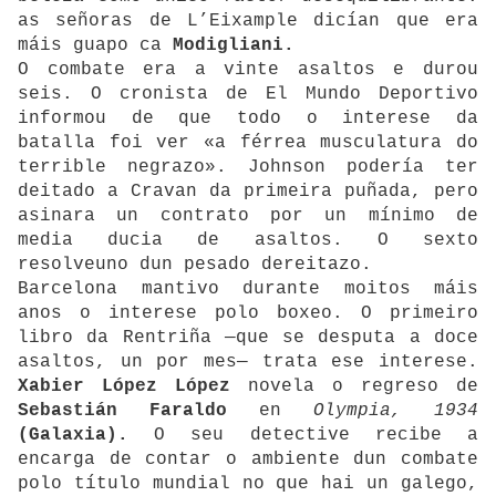
as señoras de L’Eixample dicían que era
máis guapo ca
Modigliani.
O combate era a vinte asaltos e durou
seis. O cronista de El Mundo Deportivo
informou de que todo o interese da
batalla foi ver «a férrea musculatura do
terrible negrazo». Johnson podería ter
deitado a Cravan da primeira puñada, pero
asinara un contrato por un mínimo de
media ducia de asaltos. O sexto
resolveuno dun pesado dereitazo.
Barcelona mantivo durante moitos máis
anos o interese polo boxeo. O primeiro
libro da Rentriña —que se desputa a doce
asaltos, un por mes— trata ese interese.
Xabier López López
novela o regreso de
Sebastián Faraldo
en
Olympia, 1934
(Galaxia).
O seu detective recibe a
encarga de contar o ambiente dun combate
polo título mundial no que hai un galego,