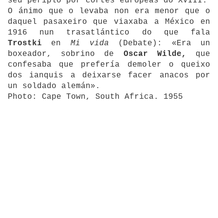
seu periplo por cortes europeas do XVIII.
O ánimo que o levaba non era menor que o
daquel pasaxeiro que viaxaba a México en
1916 nun trasatlántico do que fala
Trostki
en
Mi vida
(Debate): «Era un
boxeador, sobrino de
Oscar Wilde,
que
confesaba que prefería demoler o queixo
dos ianquis a deixarse facer anacos por
un soldado alemán».
Photo: Cape Town, South Africa. 1955