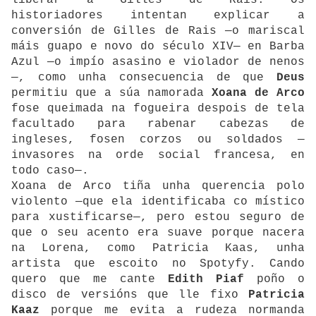
liberar a Gilles de Rais. Os
historiadores intentan explicar a
conversión de Gilles de Rais —o mariscal
máis guapo e novo do século XIV— en Barba
Azul —o impío asasino e violador de nenos
—, como unha consecuencia de que
Deus
permitiu que a súa namorada
Xoana de Arco
fose queimada na fogueira despois de tela
facultado para rabenar cabezas de
ingleses, fosen corzos ou soldados —
invasores na orde social francesa, en
todo caso—.
Xoana de Arco tiña unha querencia polo
violento —que ela identificaba co místico
para xustificarse—, pero estou seguro de
que o seu acento era suave porque nacera
na Lorena, como Patricia Kaas, unha
artista que escoito no Spotyfy. Cando
quero que me cante
Edith Piaf
poño o
disco de versións que lle fixo
Patricia
Kaaz
porque me evita a rudeza normanda