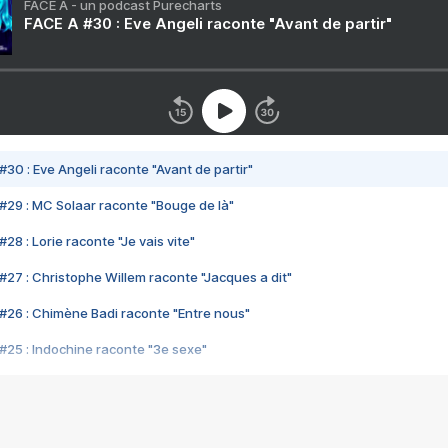
FACE A - un podcast Purecharts
FACE A #30 : Eve Angeli raconte "Avant de partir"
#30 : Eve Angeli raconte "Avant de partir"
#29 : MC Solaar raconte "Bouge de là"
28 : Lorie raconte "Je vais vite"
#27 : Christophe Willem raconte "Jacques a dit"
#26 : Chimène Badi raconte "Entre nous"
#25 : Indochine raconte "3e sexe"
#24 : Zaho raconte "C'est chelou"
#23 : Patrick Bruel raconte "Au café des délices"