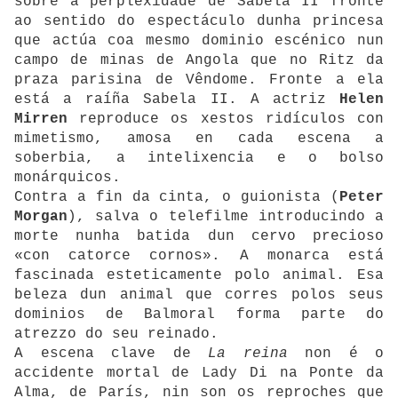
sobre a perplexidade de Sabela II fronte
ao sentido do espectáculo dunha princesa
que actúa coa mesmo dominio escénico nun
campo de minas de Angola que no Ritz da
praza parisina de Vêndome. Fronte a ela
está a raíña Sabela II. A actriz
Helen
Mirren
reproduce os xestos ridículos con
mimetismo, amosa en cada escena a
soberbia, a intelixencia e o bolso
monárquicos.
Contra a fin da cinta, o guionista (
Peter
Morgan
), salva o telefilme introducindo a
morte nunha batida dun cervo precioso
«con catorce cornos». A monarca está
fascinada esteticamente polo animal. Esa
beleza dun animal que corres polos seus
dominios de Balmoral forma parte do
atrezzo do seu reinado.
A escena clave de
La reina
non é o
accidente mortal de Lady Di na Ponte da
Alma, de París, nin son os reproches que