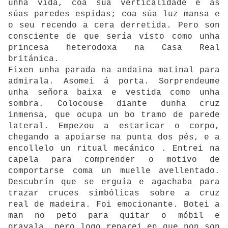
unha vida, coa súa verticalidade e as
súas paredes espidas; coa súa luz mansa e
o seu recendo a cera derretida. Pero son
consciente de que sería visto como unha
princesa heterodoxa na Casa Real
británica.
Fixen unha parada na andaina matinal para
admirala. Asomei á porta. Sorprendeume
unha señora baixa e vestida como unha
sombra. Colocouse diante dunha cruz
inmensa, que ocupa un bo tramo de parede
lateral. Empezou a estaricar o corpo,
chegando a apoiarse na punta dos pés, e a
encollelo un ritual mecánico . Entrei na
capela para comprender o motivo de
comportarse coma un muelle avellentado.
Descubrín que se erguía e agachaba para
trazar cruces simbólicas sobre a cruz
real de madeira. Foi emocionante. Botei a
man no peto para quitar o móbil e
gravala, pero logo reparei en que non son