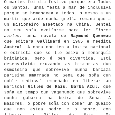
O martes foi día festivo porque era Todos
os Santos, unha festa a mar de inclusiva
porque se homenaxea a todos, o mesmo a un
martir que arde nunha grella romana que a
un misioneiro asaetado na China. Sentei
no meu sofá ovoiforme para ler
Flores
azules,
unha novela de
Raymond Queneau
que editara
Gallimard
en 1965 e reedita
Austral.
A obra non ten a lóxica nacional
e estricta que se lle esixe á monarquía
británica, pero é ben divertida. Está
desenvolvida cruzando as historias dun
esmoleiro que sobrevive nunha barcaza
parisina amarrada no Sena que soña cun
noble medieval empeñado en liberar ao
mariscal
Gilles de Rais
,
Barba Azul,
que
soña ao tempo cun vagamundo que sobrevive
nunha gabarra na beira do Sena. A
maiores, o pobre soña con comer un queixo
que non estea podre e o nobre, con