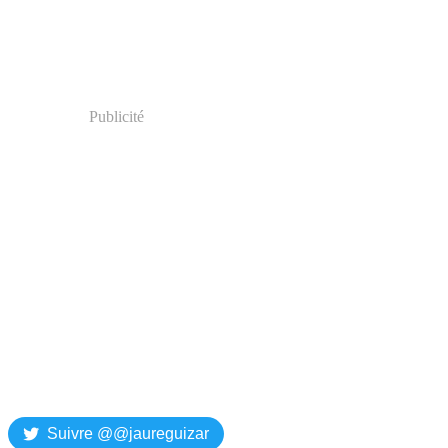
Publicité
Suivre @@jaureguizar