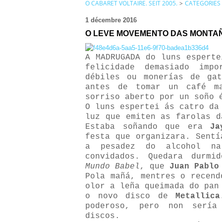
O CABARET VOLTAIRE. SEIT 2005.
>
CATEGORIES
1 décembre 2016
O LEVE MOVEMENTO DAS MONTA
A MADRUGADA do luns esperte
felicidade demasiado impo
débiles ou monerías de ga
antes de tomar un café ma
sorriso aberto por un soño 
O luns espertei ás catro da
luz que emiten as farolas d
Estaba soñando que era
Ja
festa que organizara. Sentí
a pesadez do alcohol na
convidados. Quedara durmi
Mundo Babel
, que
Juan Pablo
Pola mañá, mentres o recend
olor a leña queimada do pan
o novo disco de
Metallica
poderoso, pero non sería
discos.