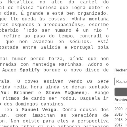
s Metallica no alto do cartel do
l de música furiosa que logra deter o
s días. É grande e está ben organizado,
que lle queda ás costas. «Unha montaña
ras esqueces a preocupacións», escribe
oberbio ‘Todo ser humano é un río ‘
e refire ao paso do tempo, contradí o
o que non avanzou en séculos. Está
postada entre Galicia e Portugal pola
mal humor perde forza, aínda que non
rradas con manteiga Marinhas. Adoro o
. Apago
Spotify
porque o novo disco de
Recher
trala. O xoves estiven vendo
Os Sete
rida media hora aínda se deran xuntado
(
Yul Brinner
e
Steve McQueen
). Apago
 ritmos de cando ser rodou. Daquela ir
Archiv
o dos domingos cansinos.
2020
co leo a
Manuel Veiga
. Conta cousas dos
2019
Mai
lan. «Non imaxinan as xeracións de
2018
Janv
on. Non existe para eles a perspectiva
2017
Déc