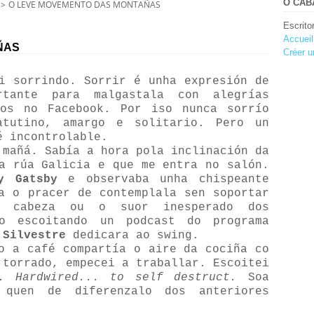
O CABA
>
O LEVE MOVEMENTO DAS MONTAÑAS
Escrito
Accueil
ÑAS
Créer u
i sorrindo. Sorrir é unha expresión de
rtante para malgastala con alegrías
tos no Facebook. Por iso nunca sorrío
tutino, amargo e solitario. Pero un
é incontrolable.
 mañá. Sabía a hora pola inclinación da
a rúa Galicia e que me entra no salón.
y Gatsby
e observaba unha chispeante
a o pracer de contemplala sen soportar
 cabeza ou o suor inesperado dos
do escoitando un podcast do programa
 Silvestre
dedicara ao swing.
o a café compartía o aire da cociña co
 torrado, empecei a traballar. Escoitei
.
Hardwired... to self destruct.
Soa
 quen de diferenzalo dos anteriores