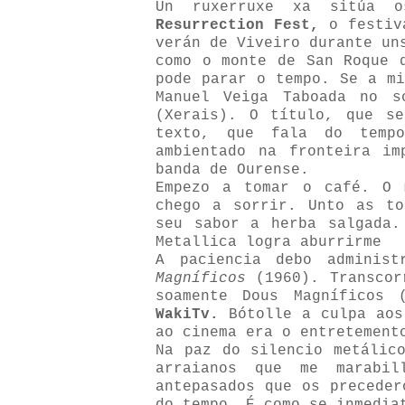
Un ruxerruxe xa sitúa o
Resurrection Fest,
o festiva
verán de Viveiro durante un
como o monte de San Roque 
pode parar o tempo. Se a mi
Manuel Veiga Taboada no s
(Xerais). O título, que s
texto, que fala do temp
ambientado na fronteira im
banda de Ourense.
Empezo a tomar o café. O 
chego a sorrir. Unto as to
seu sabor a herba salgada
Metallica logra aburrirme
A paciencia debo adminis
Magníficos
(1960). Transcor
soamente Dous Magníficos 
WakiTv.
Bótolle a culpa aos
ao cinema era o entretement
Na paz do silencio metáli
arraianos que me marabil
antepasados que os preceder