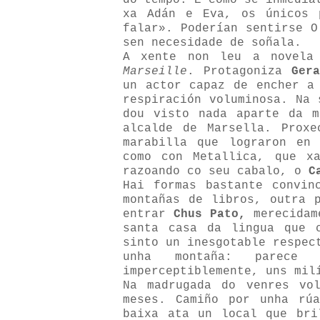
do tempo. É como se inmedia
xa Adán e Eva, os únicos
falar». Poderían sentirse O
sen necesidade de soñala.
A xente non leu a novela
Marseille
. Protagoniza
Ger
un actor capaz de encher a
respiración voluminosa. Na 
dou visto nada aparte da m
alcalde de Marsella. Prox
marabilla que lograron en
como con Metallica, que 
razoando co seu cabalo, o
C
Hai formas bastante convin
montañas de libros, outra
entrar
Chus Pato,
merecidam
santa casa da lingua que 
sinto un inesgotable respec
unha montaña: parece
imperceptiblemente, uns mil
Na madrugada do venres vo
meses. Camiño por unha rú
baixa ata un local que bri