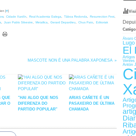
ien [
#
]
Vis
low
,
Cidade Xardín
,
Real Academia Galega
,
Táboa Redonda
,
Resurrection Fest
,
Depuis
a
,
Juan Pablo Silvestre
,
Metallica
,
Gerard Depardieu
,
Chus Pato
,
Editoriak
Catégo
Álvaro 
Lugo 
El
Artigos
MASCOTE NON É UNA PALABRA XAPONESA
Venres
Antón 
C
X
S QUE
"HAI ALGO QUE NOS
ARIAS CAÑETE É UN
Artig
RAR O
DIFERENZA DO
PASAXEIRO DE ÚLTIMA
Prog
PARTIDO POPULAR"
CHAMADA
arti
Diar
Rib
Arti