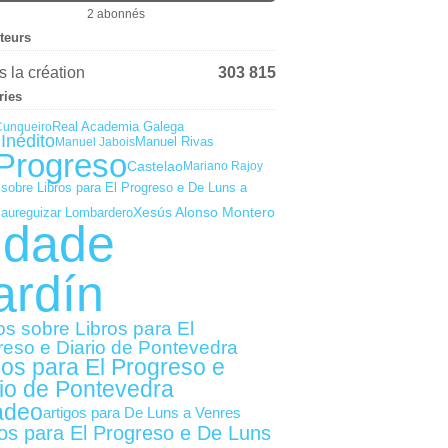
2 abonnés
iteurs
 la création
303 815
ries
Real Academia Galega
Cunqueiro
Inédito
Manuel Rivas
Manuel Jabois
 Progreso
Castelao
Mariano Rajoy
 sobre Libros para El Progreso e De Luns a
Xesús Alonso Montero
Jaureguizar Lombardero
idade
ardín
os sobre Libros para El
reso e Diario de Pontevedra
gos para El Progreso e
io de Pontevedra
adeo
artigos para De Luns a Venres
gos para El Progreso e De Luns