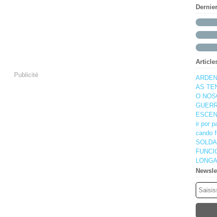
Dernie
Article
Publicité
ARDEN
AS TE
O NOS
GUERR
ESCEN
ir por 
cando f
SOLDA
FUNCI
LONGA
Newsle