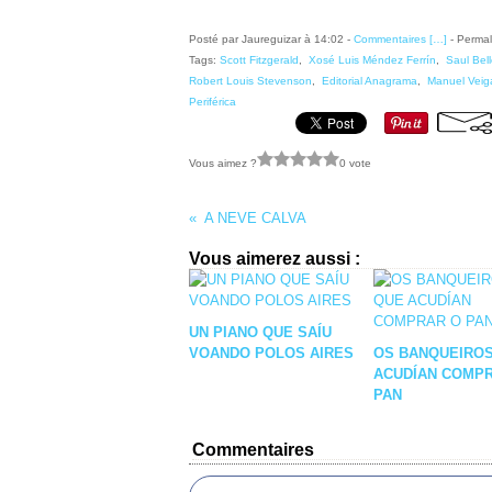
Posté par Jaureguizar à 14:02 -
Commentaires [
…
]
- Permal
Tags:
Scott Fitzgerald
,
Xosé Luis Méndez Ferrín
,
Saul Bel
Robert Louis Stevenson
,
Editorial Anagrama
,
Manuel Veig
Periférica
Vous aimez ?
0 vote
A NEVE CALVA
Vous aimerez aussi :
UN PIANO QUE SAÍU
VOANDO POLOS AIRES
OS BANQUEIRO
ACUDÍAN COMP
PAN
Commentaires