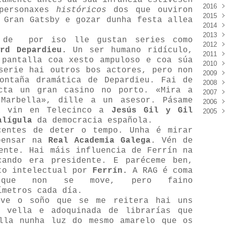
tamente antes da súa infancia estivesen
2016
Mar
Déc
 personaxes
históricos
dos que ouviron
2015
Févr
Nov
Déc
 Gran Gatsby e gozar dunha festa allea
2014
Janv
Oct
Nov
Déc
2013
Sep
Oct
Nov
Déc
 de por iso lle gustan series como
2012
Aoû
Sep
Oct
Nov
Déc
ard Depardieu.
Un ser humano ridículo,
2011
Juil
Juil
Sep
Oct
Nov
Déc
 pantalla coa xesto ampuloso e coa súa
2010
Juin
Juin
Aoû
Sep
Oct
Nov
Déc
serie hai outros bos actores, pero non
2009
Mai
Mai
Juil
Aoû
Sep
Oct
Nov
Déc
ontaña dramática de Depardieu. Fai de
2008
Avri
Avri
Juin
Juil
Aoû
Sep
Oct
Nov
Déc
ecta un gran casino no porto. «Mira a
2007
Mar
Mar
Mai
Juin
Juil
Aoû
Sep
Oct
Nov
Déc
 Marbella», dille a un asesor. Pásame
2006
Févr
Févr
Avri
Mai
Juin
Juil
Aoû
Sep
Oct
Nov
Déc
xa vin en Telecinco a
Jesús Gil y Gil
2005
Janv
Janv
Mar
Avri
Mai
Juin
Juil
Aoû
Sep
Oct
Nov
Déc
alígula
da democracia española.
Févr
Mar
Avri
Mai
Juin
Juil
Aoû
Sep
Oct
Nov
Déc
centes de deter o tempo. Unha é mirar
Janv
Févr
Mar
Avri
Mai
Juin
Juil
Aoû
Sep
Oct
Nov
 pensar na
Real Academia Galega
. Vén de
Janv
Févr
Mar
Avri
Mai
Juin
Juil
Aoû
Sep
Oct
Janv
Févr
Mar
Avri
Mai
Juin
Juil
Aoû
ente. Hai máis influencia de Ferrín na
Janv
Févr
Mar
Avri
Mai
Juin
Juil
cando era presidente. E paréceme ben,
Janv
Févr
Mar
Avri
Mai
Juin
to intelectual por
Ferrín.
A RAG é coma
Janv
Févr
Mar
Avri
Mai
 que non se move, pero faino
Janv
Févr
Mar
Avri
ímetros cada día.
Janv
Févr
Mar
lve o soño que se me reitera hai uns
Janv
Févr
a vella e adoquinada de librarías que
Janv
lla nunha luz do mesmo amarelo que os