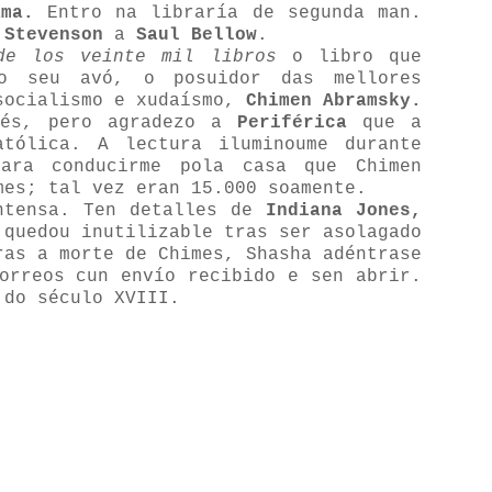
ama.
Entro na libraría de segunda man.
e
Stevenson
a
Saul Bellow
.
e los veinte mil libros
o libro que
 seu avó, o posuidor das mellores
socialismo e xudaísmo,
Chimen Abramsky.
lés, pero agradezo a
Periférica
que a
atólica. A lectura iluminoume durante
ara conducirme pola casa que Chimen
mes; tal vez eran 15.000 soamente.
ntensa. Ten detalles de
Indiana Jones,
 quedou inutilizable tras ser asolagado
ras a morte de Chimes, Shasha adéntrase
orreos cun envío recibido e sen abrir.
 do século XVIII.