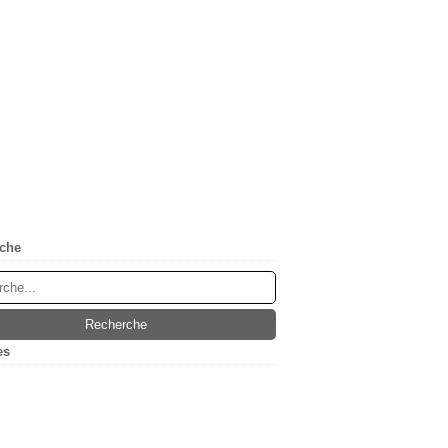
che
es
(5)
ier
(1)
embre
(1)