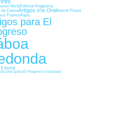
nres
Editorial Anagrama
anuel María
Artigos Vía Oral
 de Castro
Marcel Proust
sco Franco
Rajoy
igos para El
ogreso
áboa
edonda
 Editorial
Vía Oral (para El Progreso e Galiciae)