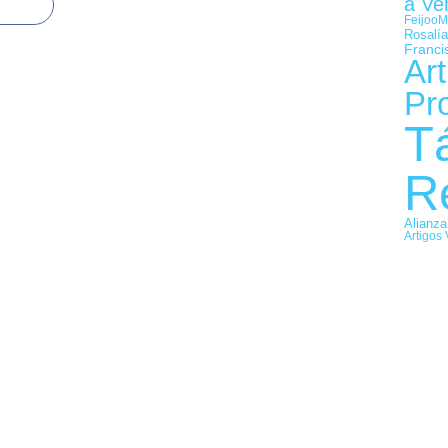
a Ve
Feijoo
M
Rosalía
Franci
Art
Pr
T
R
Alianza
Artigos 