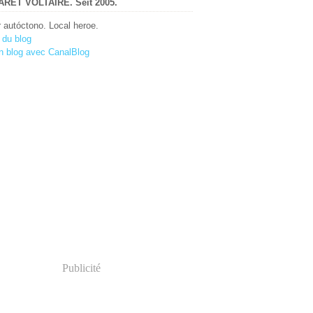
RET VOLTAIRE. Seit 2005.
r autóctono. Local heroe.
 du blog
n blog avec CanalBlog
Publicité