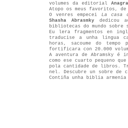
volumes da editorial
Anagr
Atopo os meus favoritos, d
O venres empecei
La casa d
Shasha Abrasmky
dedicou ao
bibliotecas do mundo sobre 
Eu lera fragmentos en ing
traducise a unha lingua c
horas, sacoume do tempo p
fortificara con 20.000 volu
A aventura de Abramsky é i
como ese cuarto pequeno que
pola cantidade de libros. T
nel. Descubre un sobre de c
Contiña unha biblia armenia