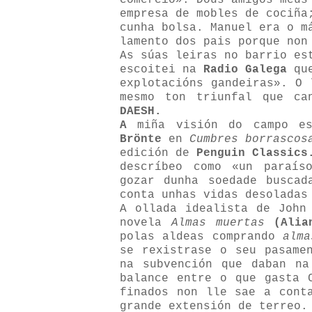
comercio». Dous amigos meus
empresa de mobles de cociña
cunha bolsa. Manuel era o m
lamento dos pais porque non
As súas leiras no barrio es
escoitei na
Radio Galega
que
explotacións gandeiras». O 
mesmo ton triunfal que ca
DAESH.
A
miña visión do campo es
Brönte
en
Cumbres borrascos
edición de
Penguin Classics
descríbeo como «un paraís
gozar dunha soedade buscad
conta unhas vidas desoladas
A ollada idealista de John
novela
Almas muertas
(Alia
polas aldeas comprando
alma
se rexistrase o seu pasame
na subvención que daban na
balance entre o que gasta 
finados non lle sae a cont
grande extensión de terreo.