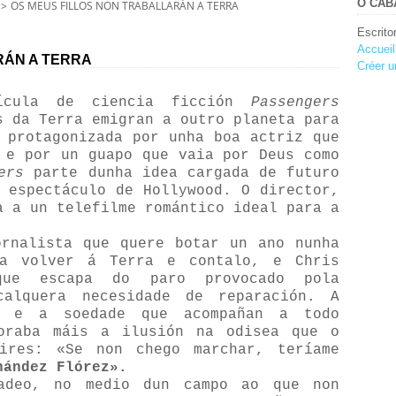
O CABA
>
OS MEUS FILLOS NON TRABALLARÁN A TERRA
Escrito
Accueil
RÁN A TERRA
Créer u
ícula de ciencia ficción
Passengers
 da Terra emigran a outro planeta para
 protagonizada por unha boa actriz que
e por un guapo que vaia por Deus como
ers
parte dunha idea cargada de futuro
 espectáculo de Hollywood. O director,
 a un telefilme romántico ideal para a
ornalista que quere botar un ano nunha
ra volver á Terra e contalo, e Chris
ue escapa do paro provocado pola
calquera necesidade de reparación. A
n e a soedade que acompañan a todo
raba máis a ilusión na odisea que o
ires: «Se non chego marchar, teríame
nández Flórez».
adeo, no medio dun campo ao que non