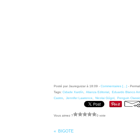
Posté par Jaureguizar à 18:09 -
Commentaires [
…
]
- Permal
Tags:
Cidade Xardín
,
Alianza Editorial
,
Eduardo Blanco Am
Castro
,
Jennifer Lawrence
,
Nicolai Gógol
,
Penguin Classi
Vous aimez ?
0 vote
BIGOTE