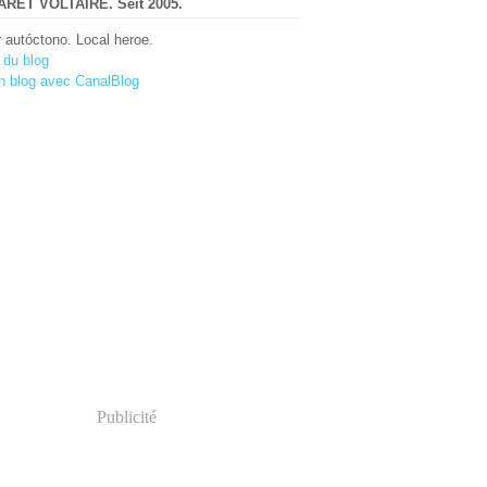
RET VOLTAIRE. Seit 2005.
r autóctono. Local heroe.
 du blog
n blog avec CanalBlog
Publicité