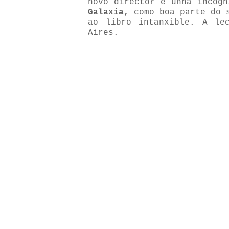
novo director é unha incógn
Galaxia,
como boa parte do s
ao libro intanxible. A le
Aires.