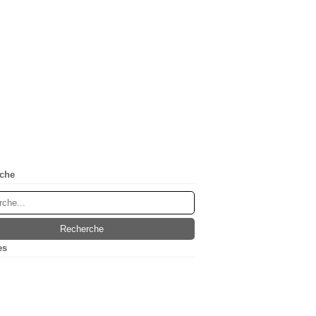
che
es
(5)
ier
(1)
embre
(1)