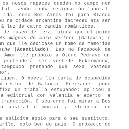
 os nosos rapaces queden no campo non
ital, senón cunha resignación laboral.
llida, como Bos Aires foi para Blanco
ou na cidade arxentina decreceu ata ser
 á luz de catro candís románticos.
 de museo de cera, aínda que el puido
As mágoas do mozo Werther
(Galaxia) e
nn
que lle dedicase un tomo de memorias
ethe
(Acantilado).
Leo no Facebook de
 Amor lle propuxo a Otero Pedrayo un
 pretenderá ser vostede Eckermann»,
tampouco pretendo que sexa vostede
mor.
siguen. O xoves lin carta de despedida
irector de Galaxia. Freixanes —podo
fixo un traballo estupendo: aplicou a
da editorial con valentía e acerto, e
 traducción. O seu erro foi mirar a Bos
mo austral e montar a editorial en
s solicita apoio para o seu sustituto,
arllo, polo ben do país. O proxecto do