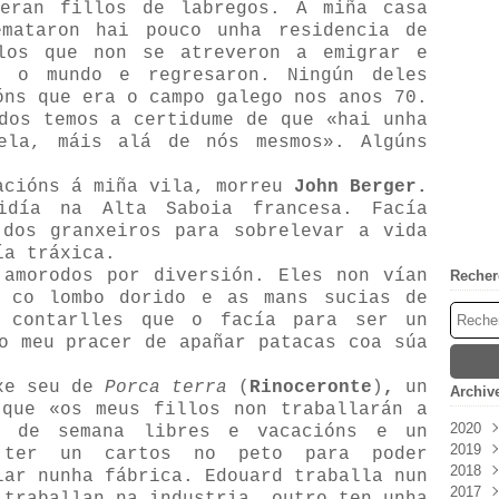
 eran fillos de labregos. A miña casa
emataron hai pouco unha residencia de
olos que non se atreveron a emigrar e
n o mundo e regresaron. Ningún deles
óns que era o campo galego nos anos 70.
dos temos a certidume de que «hai unha
bela, máis alá de nós mesmos». Algúns
acións á miña vila, morreu
John Berger.
idía na Alta Saboia francesa. Facía
 dos granxeiros para sobrelevar a vida
ía tráxica.
 amorodos por diversión. Eles non vían
Recher
a co lombo dorido e as mans sucias de
 contarlles que o facía para ser un
o meu pracer de apañar patacas coa súa
axe seu de
Porca terra
(
Rinoceronte
)
,
un
Archiv
 que «os meus fillos non traballarán a
2020
s de semana libres e vacacións e un
2019
Mai
s ter un cartos no peto para poder
2018
Janv
lar nunha fábrica. Edouard traballa nun
2017
Déc