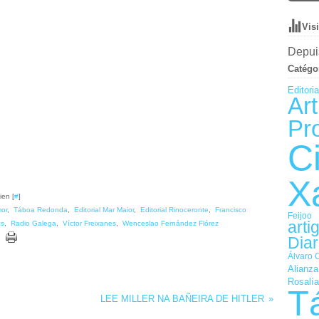
Vis
Depuis
Catégo
Editori
Art
Pr
C
X
ien [
#
]
or
,
Táboa Redonda
,
Editorial Mar Maior
,
Editorial Rinoceronte
,
Francisco
Feijoo
arti
cs
,
Radio Galega
,
Víctor Freixanes
,
Wenceslao Fernández Flórez
Diar
Álvaro 
Alianza
Rosalía
T
LEE MILLER NA BAÑEIRA DE HITLER