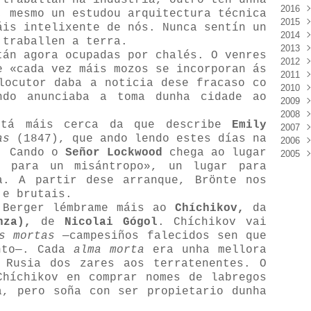
 traballan na industria, outro ten unha
2016
Mar
Déc
; mesmo un estudou arquitectura técnica
2015
Févr
Nov
Déc
áis intelixente de nós. Nunca sentín un
2014
Janv
Oct
Nov
Déc
 traballen a terra.
2013
Sep
Oct
Nov
Déc
tán agora ocupadas por chalés. O venres
2012
Aoû
Sep
Oct
Nov
Déc
 «cada vez máis mozos se incorporan ás
2011
Juil
Juil
Sep
Oct
Nov
Déc
locutor daba a noticia dese fracaso co
2010
Juin
Juin
Aoû
Sep
Oct
Nov
Déc
ndo anunciaba a toma dunha cidade ao
2009
Mai
Mai
Juil
Aoû
Sep
Oct
Nov
Déc
2008
Avri
Avri
Juin
Juil
Aoû
Sep
Oct
Nov
Déc
tá máis cerca da que describe
Emily
2007
Mar
Mar
Mai
Juin
Juil
Aoû
Sep
Oct
Nov
Déc
as
(1847), que ando lendo estes días na
2006
Févr
Févr
Avri
Mai
Juin
Juil
Aoû
Sep
Oct
Nov
Déc
.
Cando o
Señor Lockwood
chega ao lugar
2005
Janv
Janv
Mar
Avri
Mai
Juin
Juil
Aoû
Sep
Oct
Nov
Déc
o para un misántropo», un lugar para
Févr
Mar
Avri
Mai
Juin
Juil
Aoû
Sep
Oct
Nov
Déc
a. A partir dese arranque, Brönte nos
Janv
Févr
Mar
Avri
Mai
Juin
Juil
Aoû
Sep
Oct
Nov
 e brutais.
Janv
Févr
Mar
Avri
Mai
Juin
Juil
Aoû
Sep
Oct
Janv
Févr
Mar
Avri
Mai
Juin
Juil
Aoû
 Berger lémbrame máis ao
Chíchikov,
da
Janv
Févr
Mar
Avri
Mai
Juin
Juil
nza),
de
Nicolai Gógol
. Chíchikov vai
Janv
Févr
Mar
Avri
Mai
Juin
s mortas
—campesiños falecidos sen que
Janv
Févr
Mar
Avri
Mai
nto—. Cada
alma morta
era unha mellora
Janv
Févr
Mar
Avri
 Rusia dos zares aos terratenentes. O
Janv
Févr
Mar
Chíchikov en comprar nomes de labregos
Janv
Févr
a, pero soña con ser propietario dunha
Janv