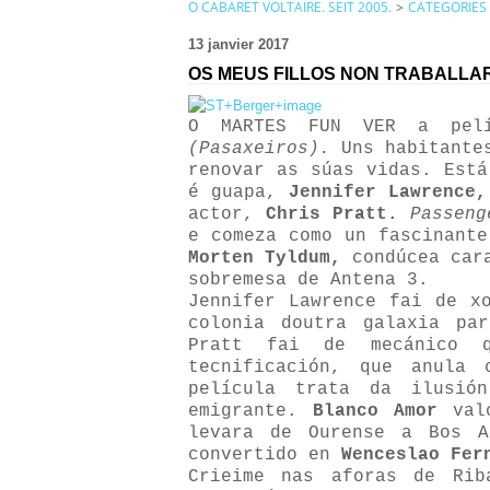
O CABARET VOLTAIRE. SEIT 2005.
>
CATEGORIES
13 janvier 2017
OS MEUS FILLOS NON TRABALLA
O MARTES FUN VER a pel
(Pasaxeiros).
Uns habitantes
renovar as súas vidas. Está
é guapa,
Jennifer Lawrence,
actor,
Chris Pratt.
Passeng
e comeza como un fascinante
Morten Tyldum,
condúcea cara
sobremesa de Antena 3.
Jennifer Lawrence fai de x
colonia doutra galaxia pa
Pratt fai de mecánico q
tecnificación, que anula 
película trata da ilusió
emigrante.
Blanco Amor
valo
levara de Ourense a Bos A
convertido en
Wenceslao Fer
Crieime nas aforas de Rib