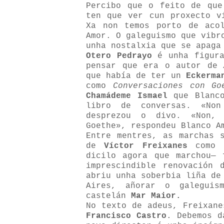
Percibo que o feito de que
ten que ver cun proxecto v
Xa non temos porto de aco
Amor. O galeguismo que vibr
unha nostalxia que se apaga
Otero Pedrayo
é unha figura
pensar que era o autor de
que había de ter un
Eckerma
como
Conversaciones con Go
Chamádeme Ismael
que Blanco
libro de conversas. «Non
desprezou o divo. «Non, 
Goethe», respondeu Blanco A
Entre mentres, as marchas 
de
Víctor Freixanes
como d
dicilo agora que marchou— 
imprescindible renovación 
abriu unha soberbia liña de
Aires, añorar o galeguis
castelán
Mar Maior.
No texto de adeus, Freixane
Francisco Castro
. Debemos d