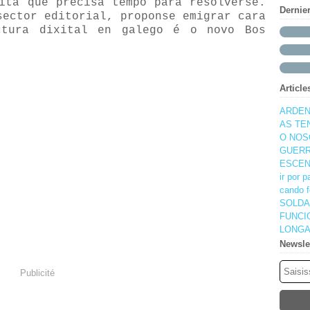
ita que precisa tempo para resolverse.
Dernie
ector editorial, proponse emigrar cara
ctura dixital en galego é o novo Bos
Article
ARDEN
AS TE
O NOS
GUERR
ESCEN
ir por 
cando f
SOLDA
FUNCI
LONGA
Newsle
Publicité