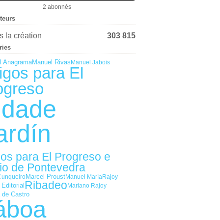
2 abonnés
iteurs
 la création
303 815
ries
al Anagrama
Manuel Rivas
Manuel Jabois
igos para El
ogreso
idade
ardín
gos para El Progreso e
io de Pontevedra
Marcel Proust
Cunqueiro
Manuel María
Rajoy
Ribadeo
 Editorial
Mariano Rajoy
 de Castro
áboa