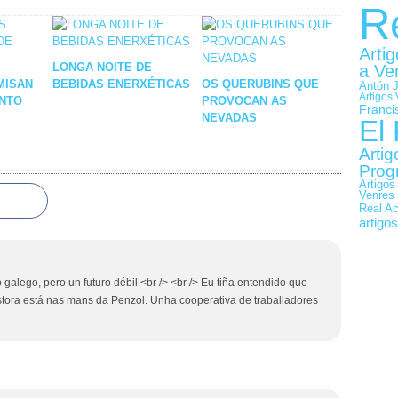
R
Arti
LONGA NOITE DE
a Ve
MISAN
BEBIDAS ENERXÉTICAS
OS QUERUBINS QUE
Antón 
Artigos 
ENTO
PROVOCAN AS
Franci
NEVADAS
El
Artig
Prog
Artigos
Venres
Real A
artigo
 galego, pero un futuro débil.<br /> <br /> Eu tiña entendido que
estora está nas mans da Penzol. Unha cooperativa de traballadores