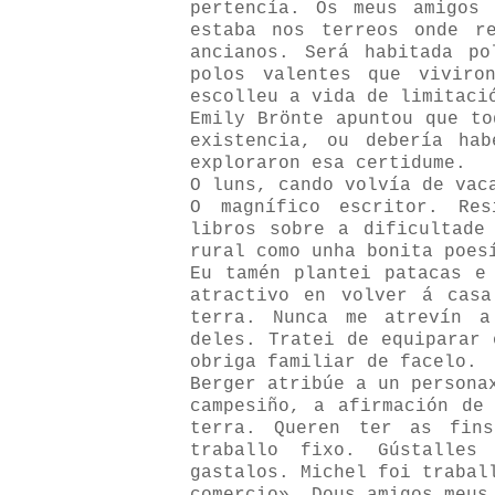
pertencía. Os meus amigos
estaba nos terreos onde r
ancianos. Será habitada p
polos valentes que viviro
escolleu a vida de limitaci
Emily Brönte apuntou que to
existencia, ou debería ha
exploraron esa certidume.
O luns, cando volvía de vac
O magnífico escritor. Res
libros sobre a dificultade
rural como unha bonita poes
Eu tamén plantei patacas e
atractivo en volver á cas
terra. Nunca me atrevín a
deles. Tratei de equiparar 
obriga familiar de facelo.
Berger atribúe a un person
campesiño, a afirmación de
terra. Queren ter as fin
traballo fixo. Gústalle
gastalos. Michel foi trabal