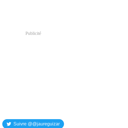
Publicité
Suivre @@jaureguizar