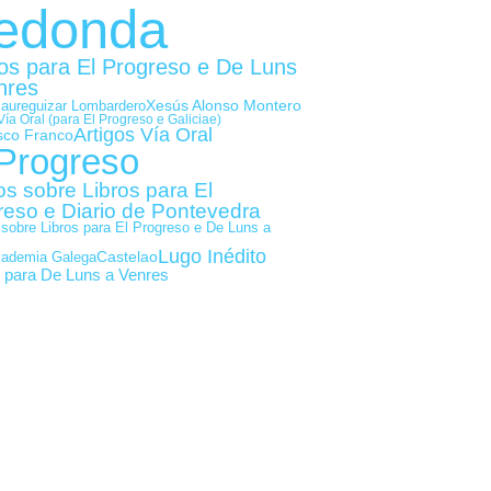
edonda
gos para El Progreso e De Luns
nres
Xesús Alonso Montero
Jaureguizar Lombardero
Vía Oral (para El Progreso e Galiciae)
Artigos Vía Oral
sco Franco
 Progreso
os sobre Libros para El
reso e Diario de Pontevedra
 sobre Libros para El Progreso e De Luns a
Lugo Inédito
Castelao
cademia Galega
s para De Luns a Venres