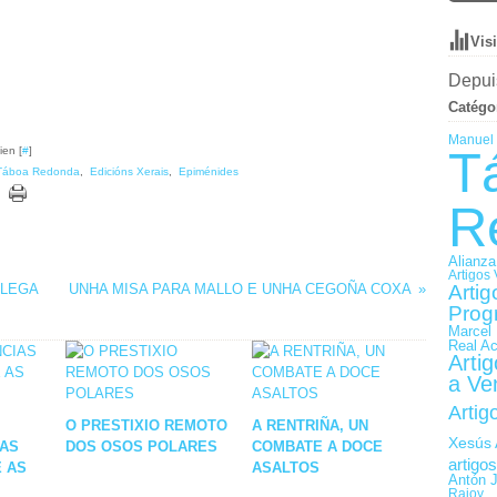
Vis
Depuis
Catégo
Manuel 
T
ien [
#
]
Táboa Redonda
,
Edicións Xerais
,
Epiménides
R
Alianza
Artigos 
ALEGA
UNHA MISA PARA MALLO E UNHA CEGOÑA COXA
Artig
Prog
Marcel 
Real A
Arti
a Ve
Artig
O PRESTIXIO REMOTO
A RENTRIÑA, UN
Xesús 
AS
DOS OSOS POLARES
COMBATE A DOCE
artigo
E AS
ASALTOS
Antón 
Rajoy