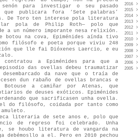
que regresar ao campo; non na procura
2016
Mar
Déc
 senón para investigar o seu pasado
2015
Févr
Nov
Déc
 que publicara fora ‘Sete palabras’
2014
Janv
Oct
Nov
Déc
s. De Toro ten interese pola literatura
2013
Sep
Oct
Nov
Déc
ular pola de Philip Roth— polo que
2012
Aoû
Sep
Oct
Nov
Déc
de a un número imporante nesa relixión.
2011
Juil
Juil
Sep
Oct
Nov
Déc
e botou na cova, Epiménides aínda tivo
2010
Juin
Juin
Aoû
Sep
Oct
Nov
Déc
omo filósofo e poeta porque viviu 248
2009
Mai
Mai
Juil
Aoû
Sep
Oct
Nov
Déc
ción que lle fai Dióxenes Laercio, e eu
2008
Avri
Avri
Juin
Juil
Aoû
Sep
Oct
Nov
Déc
zalo.
2007
Mar
Mar
Mai
Juin
Juil
Aoû
Sep
Oct
Nov
Déc
s contratou a Epiménides para que a
2006
Févr
Févr
Avri
Mai
Juin
Juil
Aoû
Sep
Oct
Nov
Déc
episodio das ovellas debeu traumatizar
2005
Janv
Janv
Mar
Avri
Mai
Juin
Juil
Aoû
Sep
Oct
Nov
Déc
n desembarcado da nave que o traía de
Févr
Mar
Avri
Mai
Juin
Juil
Aoû
Sep
Oct
Nov
Déc
ecesen dun rabaño de ovellas brancas e
Janv
Févr
Mar
Avri
Mai
Juin
Juil
Aoû
Sep
Oct
Nov
. Botouse a camiñar por Atenas, que
Janv
Févr
Mar
Avri
Mai
Juin
Juil
Aoû
Sep
Oct
Janv
Févr
Mar
Avri
Mai
Juin
Juil
Aoû
ntiarios de deuses exóticos. Epiménides
Janv
Févr
Mar
Avri
Mai
Juin
Juil
ordenando que sacrificasen unha ovella.
Janv
Févr
Mar
Avri
Mai
Juin
el do filósofo, coidada por tanto como
Janv
Févr
Mar
Avri
Mai
 amuleto.
Janv
Févr
Mar
Avri
eca literaria de sete anos e, polo que
Janv
Févr
Mar
ncio de regreso foi celebrado. Unha
Janv
Févr
e, se houbo literatura de vangarda na
Janv
ga debémosllo a el. Pero en 2010 pechou