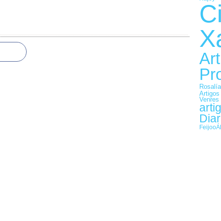
C
X
Art
Pr
Rosalía
Artigos
Venres
arti
Diar
Feijoo
Á