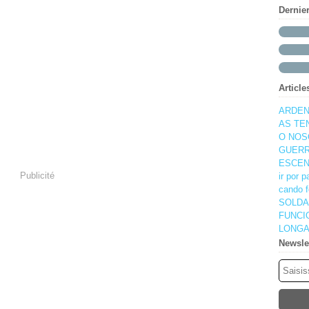
Dernie
Article
ARDEN
AS TE
O NOS
GUERR
ESCEN
Publicité
ir por 
cando f
SOLDA
FUNCI
LONGA
Newsle