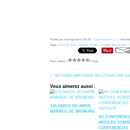
Posté par Jaureguizar à 20:29 -
Commentaires [
…
]
- Permal
Tags:
Suso de Toro
,
Cidade Xardín
,
Charles Baudelaire
,
Vous aimez ?
0 vote
HISTORIA AMPUTADA DA LITERATURA G
Vous aimerez aussi :
SOLDADOS DO AMOR,
MARIÑOS DE BROMURO
AS CONFERENCI
INÚTILES SOBR
CONFERENCIAS