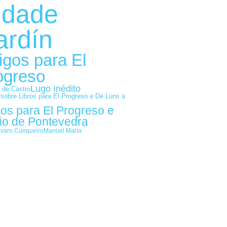
idade
ardín
igos para El
ogreso
Lugo Inédito
 de Castro
 sobre Libros para El Progreso e De Luns a
gos para El Progreso e
io de Pontevedra
lvaro Cunqueiro
Manuel María