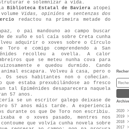
struturar e solemnizar a vida.
la
Biblioteca Estatal de Baviera
atopei
o volume
Vidas, opinións e sentenzas dos
ercio
redactou na primeira metade do
apaz, o pai mandouno ao campo buscar
de de xuño e sol caía sobre Creta cunha
olveu adquirir o xoves sobre o Círculo
e Toro e comigo comprendendo a San
ménides recolleu a ovella. A calor
mbreiros que se meteu nunha cova para
guizosamente e quedou durmido. Cando
 animal escapara. Volveu á casa, pero o
Recher
. Os seus habitantes non o coñecían.
o que estaba prexubilándose ao fresco
un tal Epiménides desaparecera naquela
ran 57 anos.
cería se un escritor galego deixase de
Archiv
bro 57 anos máis tarde. A experiencia
2020
os durante os que De Toro non escribiu.
2019
Mai
ixaba e o xoves pasado, mentres nos
2018
Janv
 contoume que volvía cunha novela sobre
2017
Déc