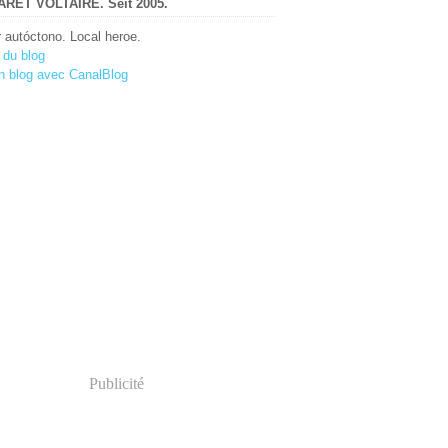
RET VOLTAIRE. Seit 2005.
r autóctono. Local heroe.
 du blog
n blog avec CanalBlog
Publicité