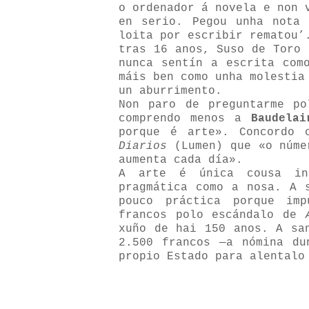
o ordenador á novela e non 
en serio. Pegou unha nota
loita por escribir rematou’
tras 16 anos, Suso de Toro 
nunca sentín a escrita com
máis ben como unha molestia
un aburrimento.
Non paro de preguntarme po
comprendo menos a
Baudelai
porque é arte». Concordo 
Diarios
(Lumen) que «o núme
aumenta cada día».
A arte é única cousa in
pragmática como a nosa. A 
pouco práctica porque im
francos polo escándalo de
A
xuño de hai 150 anos. A sa
2.500 francos —a nómina du
propio Estado para alentalo