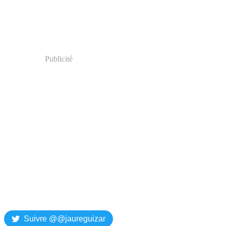
Publicité
Suivre @@jaureguizar