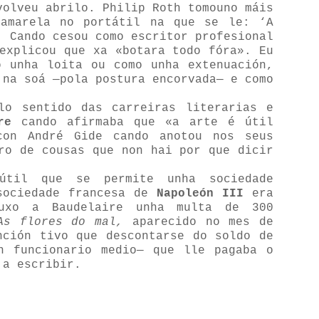
volveu abrilo. Philip Roth tomouno máis
 amarela no portátil na que se le: ‘A
. Cando cesou como escritor profesional
explicou que xa «botara todo fóra». Eu
o unha loita ou como unha extenuación,
 na soá —pola postura encorvada— e como
lo sentido das carreiras literarias e
re
cando afirmaba que «a arte é útil
con André Gide cando anotou nos seus
ro de cousas que non hai por que dicir
útil que se permite unha sociedade
sociedade francesa de
Napoleón III
era
puxo a Baudelaire unha multa de 300
s flores do mal,
aparecido no mes de
nción tivo que descontarse do soldo de
n funcionario medio— que lle pagaba o
 a escribir.