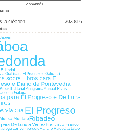
2 abonnés
iteurs
 la création
303 816
ries
Jabois
áboa
edonda
 Editorial
Vía Oral (para El Progreso e Galiciae)
os sobre Libros para El
reso e Diario de Pontevedra
Editorial Anagrama
Proust
Manuel Rivas
cademia Galega
gos para El Progreso e De Luns
nres
El Progreso
os Vía Oral
Ribadeo
Alonso Montero
s para De Luns a Venres
Francisco Franco
Castelao
Jaureguizar Lombardero
Mariano Rajoy