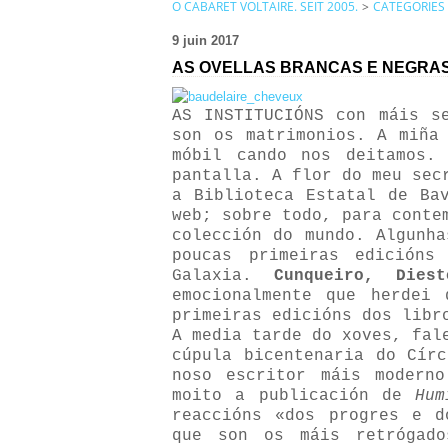
O CABARET VOLTAIRE. SEIT 2005.
>
CATEGORIES
9 juin 2017
AS OVELLAS BRANCAS E NEGRAS
AS INSTITUCIÓNS con máis 
son os matrimonios. A miña
móbil cando nos deitamos.
pantalla. A flor do meu sec
a Biblioteca Estatal de Ba
web; sobre todo, para conte
colección do mundo. Algunha
poucas primeiras edicións
Galaxia.
Cunqueiro, Diest
emocionalmente que herdei
primeiras edicións dos lib
A media tarde do xoves, fal
cúpula bicentenaria do Cír
noso escritor máis modern
moito a publicación de
Hum
reaccións «dos progres e d
que son os máis retrógad