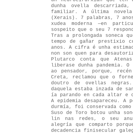
un neurocirurxián que ten 
dunha ovella descarriada,
familiar. A última novela
(Xerais). 7 palabras, 7 ano
xudea moderna —en partic
sospeito que o seu 7 respon
Tras a prolongada soneca qu
tempo de gañar prestixio c
anos. A cifra é unha estima
non son quen para desautori
Plutarco conta que Atena
liberase dunha pandemia. O 
ao pensador, porque, recé
Creta, reclamou que o forn
doutro de ovellas negras
daquela estaba inzada de sa
ía parando en cada altar e 
A epidemia desapareceu. A p
durmía, foi conservada como
Suso de Toro botou unha son
lin nas redes, o seu anu
alegría que comparto porqu
decadencia finisecular gale