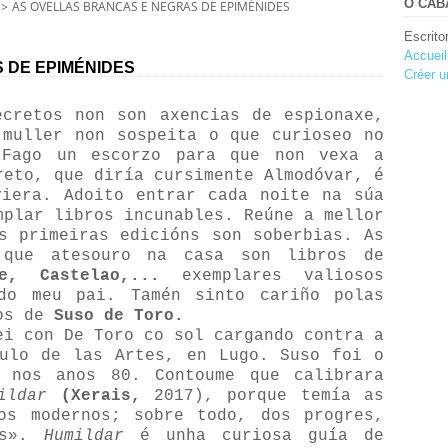
O CABA
>
AS OVELLAS BRANCAS E NEGRAS DE EPIMÉNIDES
Escrito
Accueil
 DE EPIMÉNIDES
Créer u
secretos non
son
axencias de espionaxe,
 muller non sospeita o que curioseo no
 Fago un escorzo para que non vexa a
reto, que diría cursimente Almodóvar, é
viera. Adoito entrar cada noite na súa
mplar libros incunables. Reúne a mellor
s primeiras edicións son soberbias. As
 que atesouro na casa son libros de
e, Castelao,...
exemplares valiosos
 do meu pai. Tamén sinto cariño polas
ros de
Suso de Toro.
ei con De Toro co sol cargando contra a
culo de las Artes, en Lugo. Suso foi o
o nos anos 80. Contoume que calibrara
ildar
(Xerais,
2017), porque temía as
os modernos; sobre todo, dos progres,
os».
Humildar
é unha curiosa guía de