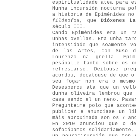
espiritualidade atea para e
Nunha incursión nocturna po
a historia de Epiménides n
filósofos
, que
Dióxenes La
século III.
Cando Epiménides era un r
unhas ovellas. Era unha tar
intensidade que soamente v
de las Artes, con Suso d
Lourenzo na grella. Epi
pesáballe tanto sobre os o
refrescarse. Deitouse pre
acordou, decatouse de que o
seu fogar non era o mesmo
Desesperou ata que un vell
dunha oliveira lembrou que 
casa sendo el un neno. Pasa
Pregunteime polo que aconte
publicar e anunciase un li
máis aproximada son os 7 an
En 2010 anunciou que o de
sofocábamos solidariamente,