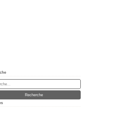
che
es
(5)
ier
(1)
embre
(1)