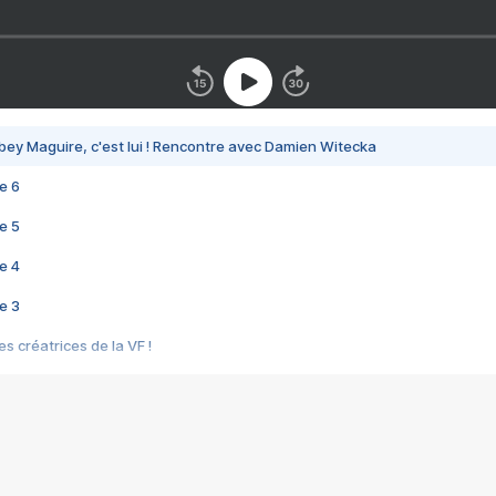
bey Maguire, c'est lui ! Rencontre avec Damien Witecka
e 6
e 5
e 4
e 3
s créatrices de la VF !
e 2
e 1
e Mektoub My Love arrive enfin ! Rencontre avec Shaïn Boumedine et Sal