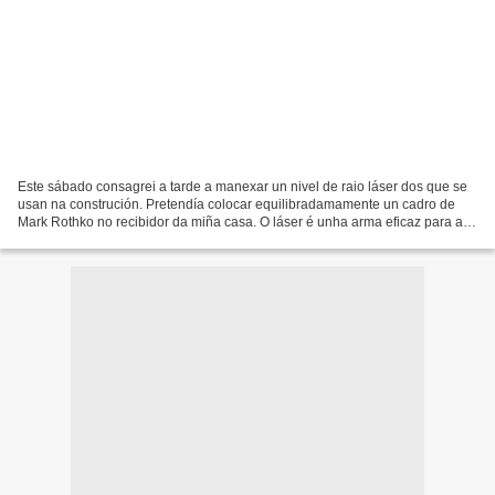
Este sábado consagrei a tarde a manexar un nivel de raio láser dos que se
usan na construción. Pretendía colocar equilibradamamente un cadro de
Mark Rothko no recibidor da miña casa. O láser é unha arma eficaz para as
firmas de subastas dende que o físico...