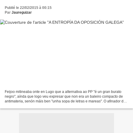
Publié le 22/02/2015 à 00:15
Par
Jaureguizar
Feijoo mitineaba onte en Lugo que a alternativa ao PP "é un gran burato
negro", aínda que logo veu expresar que non era un baleiro compacto de
antimateria, senón máis ben "unha sopa de letras e mareas". O afinador do
discurso do presidente debería ter...