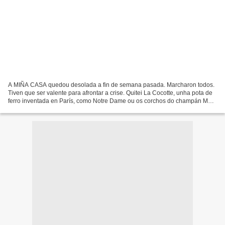
A MIÑA CASA quedou desolada a fin de semana pasada. Marcharon todos.
Tiven que ser valente para afrontar a crise. Quitei La Cocotte, unha pota de
ferro inventada en París, como Notre Dame ou os corchos do champán Moët
et Chandon. Cociñei lentilles à cinq...