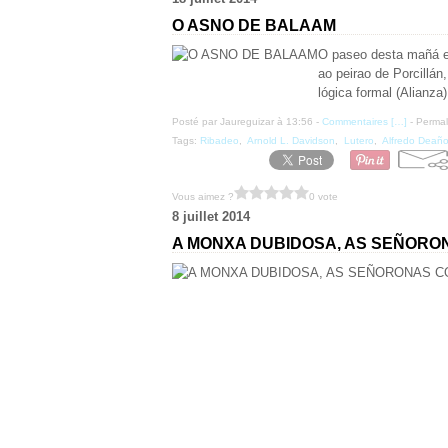
O ASNO DE BALAAM
O paseo desta mañá e
ao peirao de Porcillá
lógica formal (Alianza
Posté par Jaureguizar à 13:56 -
Commentaires [
…
]
- Permal
Tags:
Ribadeo
,
Arnold L. Davidson
,
Lutero
,
Alfredo Deañ
Vous aimez ?
0 vote
8 juillet 2014
A MONXA DUBIDOSA, AS SEÑORON