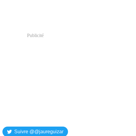
Publicité
Suivre @@jaureguizar