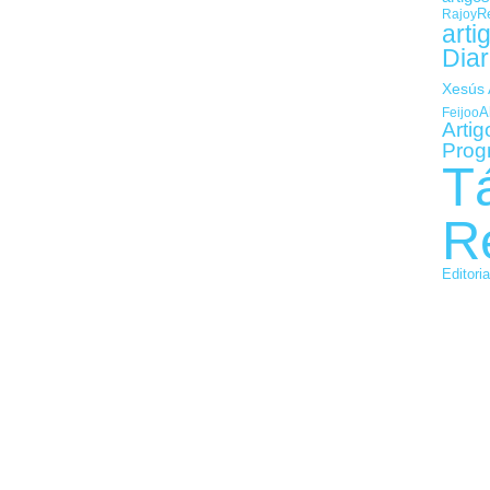
R
Rajoy
arti
Diar
Xesús 
A
Feijoo
Artig
Prog
T
R
Editori