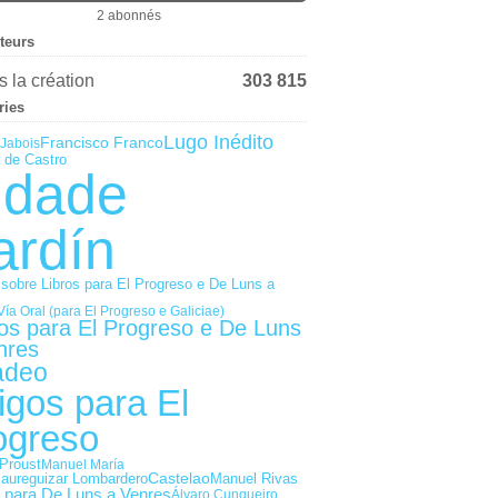
2 abonnés
iteurs
 la création
303 815
ries
Lugo Inédito
Francisco Franco
Jabois
 de Castro
idade
ardín
 sobre Libros para El Progreso e De Luns a
Vía Oral (para El Progreso e Galiciae)
gos para El Progreso e De Luns
nres
adeo
igos para El
ogreso
Proust
Manuel María
Castelao
Jaureguizar Lombardero
Manuel Rivas
s para De Luns a Venres
Álvaro Cunqueiro