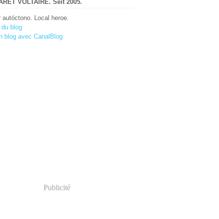
RET VOLTAIRE. Seit 2005.
r autóctono. Local heroe.
 du blog
n blog avec CanalBlog
Publicité