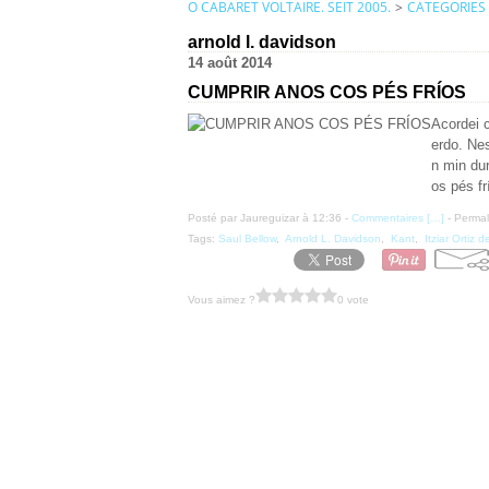
O CABARET VOLTAIRE. SEIT 2005.
>
CATEGORIES
arnold l. davidson
14 août 2014
CUMPRIR ANOS COS PÉS FRÍOS
Acordei 
erdo. Ne
n min du
os pés fr
Posté par Jaureguizar à 12:36 -
Commentaires [
…
]
- Permal
Tags:
Saul Bellow
,
Arnold L. Davidson
,
Kant
,
Itziar Ortiz 
Vous aimez ?
0 vote