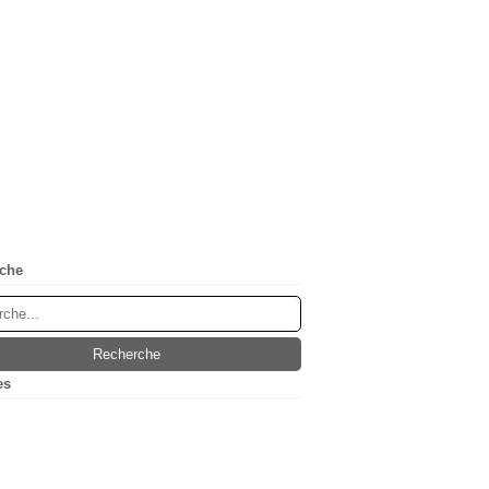
che
es
(5)
ier
(1)
embre
(1)