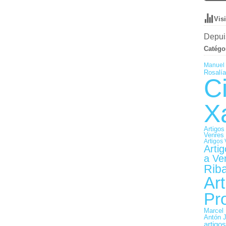
Vis
Depuis
Catégo
Manuel 
Rosalía
C
X
Artigos
Venres
Artigos 
Arti
a Ve
Rib
Art
Pr
Marcel 
Antón 
artigo