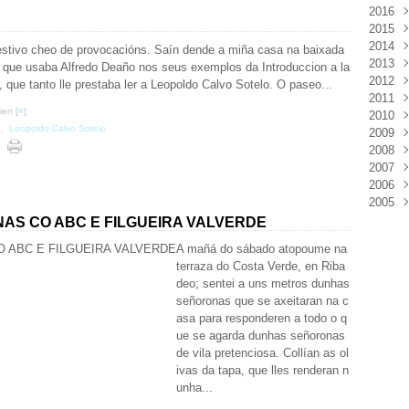
2016
Mar
Déc
2015
Févr
Nov
Déc
2014
Janv
Oct
Nov
Déc
stivo cheo de provocacións. Saín dende a miña casa na baixada
2013
Sep
Oct
Nov
Déc
n, que usaba Alfredo Deaño nos seus exemplos da Introduccion a la
2012
Aoû
Sep
Oct
Nov
Déc
), que tanto lle prestaba ler a Leopoldo Calvo Sotelo. O paseo...
2011
Juil
Juil
Sep
Oct
Nov
Déc
ien [
#
]
2010
Juin
Juin
Aoû
Sep
Oct
Nov
Déc
o
,
Leopoldo Calvo Sotelo
2009
Mai
Mai
Juil
Aoû
Sep
Oct
Nov
Déc
2008
Avri
Avri
Juin
Juil
Aoû
Sep
Oct
Nov
Déc
2007
Mar
Mar
Mai
Juin
Juil
Aoû
Sep
Oct
Nov
Déc
2006
Févr
Févr
Avri
Mai
Juin
Juil
Aoû
Sep
Oct
Nov
Déc
2005
Janv
Janv
Mar
Avri
Mai
Juin
Juil
Aoû
Sep
Oct
Nov
Déc
Févr
Mar
Avri
Mai
Juin
Juil
Aoû
Sep
Oct
Nov
Déc
AS CO ABC E FILGUEIRA VALVERDE
Janv
Févr
Mar
Avri
Mai
Juin
Juil
Aoû
Sep
Oct
Nov
A mañá do sábado atopoume na
Janv
Févr
Mar
Avri
Mai
Juin
Juil
Aoû
Sep
Oct
terraza do Costa Verde, en Riba
Janv
Févr
Mar
Avri
Mai
Juin
Juil
Aoû
deo; sentei a uns metros dunhas
Janv
Févr
Mar
Avri
Mai
Juin
Juil
señoronas que se axeitaran na c
Janv
Févr
Mar
Avri
Mai
Juin
asa para responderen a todo o q
Janv
Févr
Mar
Avri
Mai
ue se agarda dunhas señoronas
Janv
Févr
Mar
Avri
de vila pretenciosa. Collían as ol
Janv
Févr
Mar
ivas da tapa, que lles renderan n
Janv
Févr
unha...
Janv