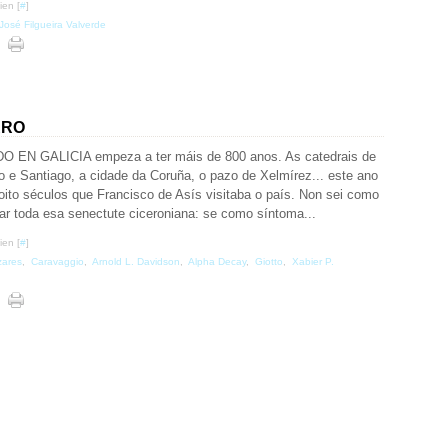
ien [
#
]
José Filgueira Valverde
RRO
O EN GALICIA empeza a ter máis de 800 anos. As catedrais de
o e Santiago, a cidade da Coruña, o pazo de Xelmírez... este ano
 oito séculos que Francisco de Asís visitaba o país. Non sei como
ar toda esa senectute ciceroniana: se como síntoma...
ien [
#
]
zares
,
Caravaggio
,
Arnold L. Davidson
,
Alpha Decay
,
Giotto
,
Xabier P.