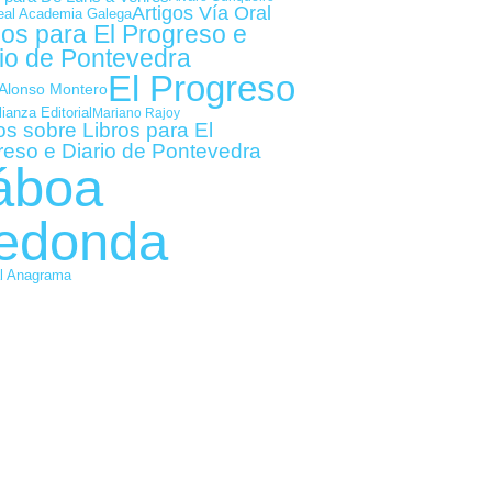
Artigos Vía Oral
eal Academia Galega
gos para El Progreso e
io de Pontevedra
El Progreso
Alonso Montero
lianza Editorial
Mariano Rajoy
os sobre Libros para El
reso e Diario de Pontevedra
áboa
edonda
al Anagrama