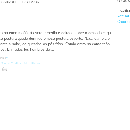
O CABA
>
ARNOLD L. DAVIDSON
Escrito
Accueil
Créer u
coma cada mañá: ás sete e media e deitado sobre o costado esqu
sa postura quedo durmido e nesa postura esperto. Nada cambia e
rante a noite, de quitados os pés fríos. Cando entro na cama teño
íos. En Todos los hombres del...
ien [
#
]
de Zarate Zaldibar
,
Allan Bloom