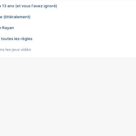
 a 13 ans (et vous l'avez ignoré)
e (littéralement)
im Rayan
 toutes les règles
s les jeux vidéo
us choquant de Rockstar ? - Le scandale BULLY
e plus moche de Steam
du RÊVE tourne au CAUCHEMAR
pendant 8 heures
it… à tort
umiliés par un jeu vidéo
ire - Final Fantasy 8