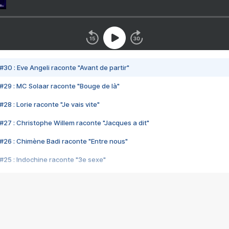
#30 : Eve Angeli raconte "Avant de partir"
#29 : MC Solaar raconte "Bouge de là"
28 : Lorie raconte "Je vais vite"
#27 : Christophe Willem raconte "Jacques a dit"
#26 : Chimène Badi raconte "Entre nous"
#25 : Indochine raconte "3e sexe"
#24 : Zaho raconte "C'est chelou"
#23 : Patrick Bruel raconte "Au café des délices"
#22 : Kyo raconte "Le chemin"