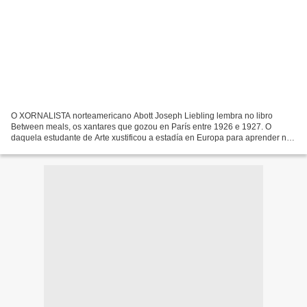
O XORNALISTA norteamericano Abott Joseph Liebling lembra no libro
Between meals, os xantares que gozou en París entre 1926 e 1927. O
daquela estudante de Arte xustificou a estadía en Europa para aprender na
mellor universidade, A Sorbona. Lonxe de visitar...