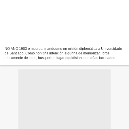
NO ANO 1983 o meu pai mandoume en misión diplomática á Universidade
de Santiago. Como non tiña intención algunha de memorizar libros;
unicamente de lelos, busquei un lugar equidistante de dúas facultades
áulicas: Dereito e Farmacia. Xusto nese punto,...