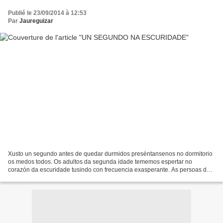
Publié le 23/09/2014 à 12:53
Par
Jaureguizar
Xusto un segundo antes de quedar durmidos preséntansenos no dormitorio
os medos todos. Os adultos da segunda idade tememos espertar no
corazón da escuridade tusindo con frecuencia exasperante. As persoas de
máis anos mesmo temen quedar atrapadas no Gran...