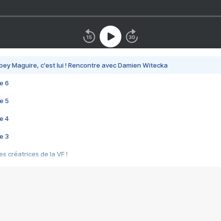
bey Maguire, c'est lui ! Rencontre avec Damien Witecka
e 6
e 5
e 4
e 3
s créatrices de la VF !
e 2
e 1
e Mektoub My Love arrive enfin ! Rencontre avec Shaïn Boumedine et Sal