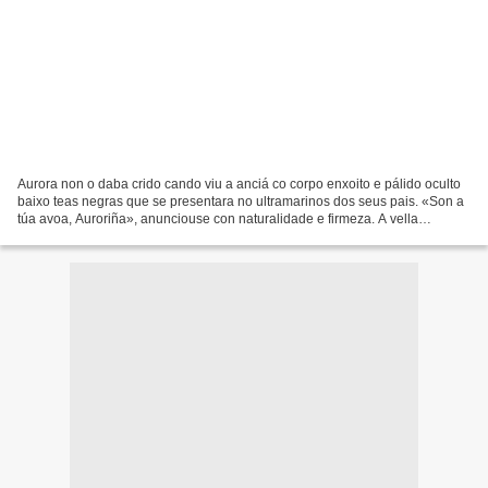
Aurora non o daba crido cando viu a anciá co corpo enxoito e pálido oculto
baixo teas negras que se presentara no ultramarinos dos seus pais. «Son a
túa avoa, Auroriña», anunciouse con naturalidade e firmeza. A vella
parecíase desconcertantemente á súa...