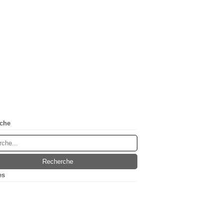
che
es
(5)
ier
(1)
embre
(1)