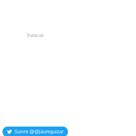
Publicité
Suivre @@jaureguizar