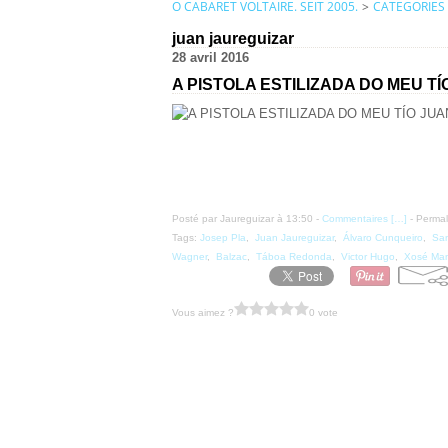
O CABARET VOLTAIRE. SEIT 2005.
>
CATEGORIES
juan jaureguizar
28 avril 2016
A PISTOLA ESTILIZADA DO MEU TÍ
Posté par Jaureguizar à 13:50 -
Commentaires [
…
]
- Permal
Tags:
Josep Pla
,
Juan Jaureguizar
,
Álvaro Cunqueiro
,
San
Wagner
,
Balzac
,
Táboa Redonda
,
Victor Hugo
,
Xosé Man
Vous aimez ?
0 vote