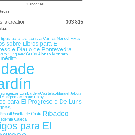
2 abonnés
iteurs
 la création
303 815
ries
rtigos para De Luns a Venres
Manuel Rivas
os sobre Libros para El
reso e Diario de Pontevedra
Xesús Alonso Montero
varo Cunqueiro
Inédito
idade
ardín
Castelao
Jaureguizar Lombardero
Manuel Jabois
al Anagrama
Mariano Rajoy
gos para El Progreso e De Luns
nres
Ribadeo
Proust
Rosalía de Castro
cademia Galega
igos para El