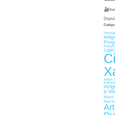
Vis
Depuis
Catégo
a
Feijoo
Artig
Prog
Rajoy
Ál
Lugo 
C
X
Antón 
Editori
Arti
a Ve
Marcel 
Real A
Art