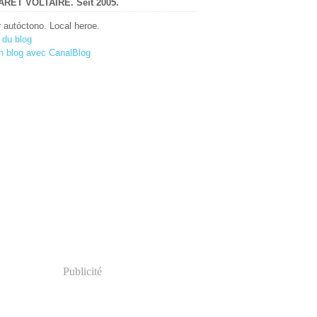
RET VOLTAIRE. Seit 2005.
r autóctono. Local heroe.
 du blog
n blog avec CanalBlog
Publicité