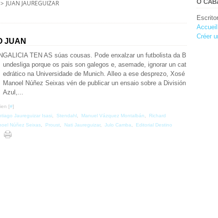
O CABA
>
JUAN JAUREGUIZAR
Escrito
Accueil
Créer u
O JUAN
GALICIA TEN AS súas cousas. Pode enxalzar un futbolista da B
undesliga porque os pais son galegos e, asemade, ignorar un cat
edrático na Universidade de Munich. Alleo a ese desprezo, Xosé
Manoel Núñez Seixas vén de publicar un ensaio sobre a División
Azul,...
ien [
#
]
tiago Jaureguizar Isasi
,
Stendahl
,
Manuel Vázquez Montalbán
,
Richard
oel Núñez Seixas
,
Proust
,
Nati Jaureguizar
,
Julo Camba
,
Editorial Destino