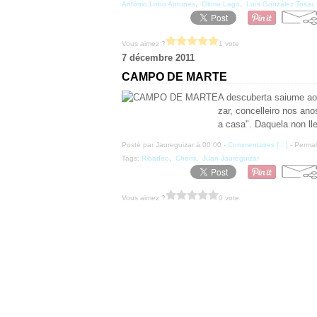
António Lobo Antunes
,
Gloria Lago
,
Luís González Tosar
Vous aimez ?
1 vote
7 décembre 2011
CAMPO DE MARTE
A descuberta saiume ao 
zar, concelleiro nos an
a casa". Daquela non lle
Posté par Jaureguizar à 00:00 -
Commentaires [
…
]
- Permal
Tags:
Ribadeo
,
Chemi
,
Juan Jaureguizar
Vous aimez ?
0 vote