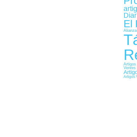
Pr
arti
Diar
El
Alianza
T
R
Artigos
Venres
Artig
Artigos 