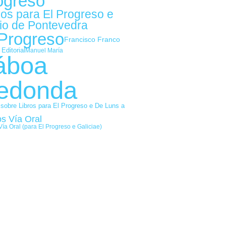
ogreso
gos para El Progreso e
io de Pontevedra
 Progreso
Francisco Franco
 Editorial
Manuel María
áboa
edonda
 sobre Libros para El Progreso e De Luns a
os Vía Oral
Vía Oral (para El Progreso e Galiciae)