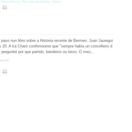
,
Marcel Proust
,
Pen Club de Galicia
,
Tolstoi
paso nun libro sobre a Historia recente de Bermeo. Juan Jauregui
os 20. A tía Charo confirmoume que "sempre había un concelleiro d
 preguntei por que partido, bandeirío ou terzo. O meu...
ien [
#
]