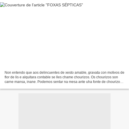
Non entendo que aos delincuentes de xesto amable, gravata con motivos de
flor de lis e alquitara contable se lles chame chourizos. Os chourizos son
carne mansa, inane. Podemos sentar na mesa ante uha fonte de chourizos
sen medo a que se nos chanten. A...