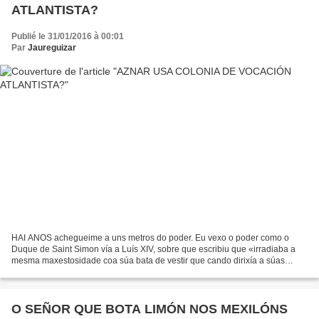
ATLANTISTA?
Publié le 31/01/2016 à 00:01
Par
Jaureguizar
HAI ANOS achegueime a uns metros do poder. Eu vexo o poder como o
Duque de Saint Simon vía a Luís XIV, sobre que escribiu que «irradiaba a
mesma maxestosidade coa súa bata de vestir que cando dirixía a súas
tropas dacabalo do seu corcel». Como legado...
O SEÑOR QUE BOTA LIMÓN NOS MEXILÓNS