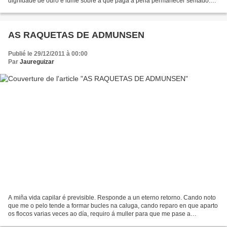
dignidade de ouro e lume sobre a que paga a pena permanecer sentado.
Pero Currás entendeu que lle quedaba un...
AS RAQUETAS DE ADMUNSEN
Publié le 29/12/2011 à 00:00
Par
Jaureguizar
A miña vida capilar é previsible. Responde a un eterno retorno. Cando noto
que me o pelo tende a formar bucles na caluga, cando reparo en que aparto
os flocos varias veces ao día, requiro á muller para que me pase a
afeitadora. Os ciclos de medre e recurte...