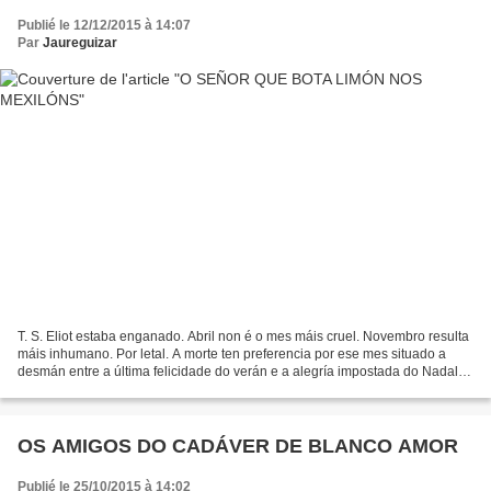
Publié le 12/12/2015 à 14:07
Par
Jaureguizar
T. S. Eliot estaba enganado. Abril non é o mes máis cruel. Novembro resulta
máis inhumano. Por letal. A morte ten preferencia por ese mes situado a
desmán entre a última felicidade do verán e a alegría impostada do Nadal.
Novembro comezan con Todos Os...
OS AMIGOS DO CADÁVER DE BLANCO AMOR
Publié le 25/10/2015 à 14:02