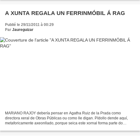
A XUNTA REGALA UN FERRINMÓBIL Á RAG
Publié le 29/11/2011 à 00:29
Par
Jaureguizar
MARIANO RAJOY debería pensar en Agatha Ruiz de la Prada como
directora xeral de Obras Públicas ou como lle digan. Pídollo dende aquí,
metaforicamente axeonllado, porque seica este xornal forma parte do
resume que lle pasan os seus colaboradores a diario....