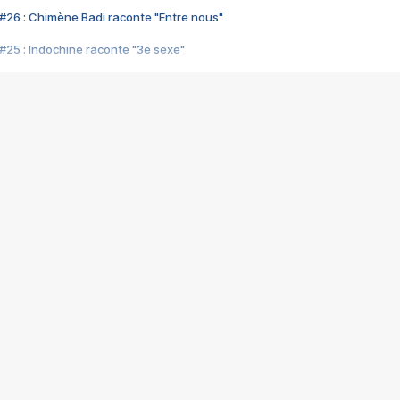
#26 : Chimène Badi raconte "Entre nous"
#25 : Indochine raconte "3e sexe"
#24 : Zaho raconte "C'est chelou"
#23 : Patrick Bruel raconte "Au café des délices"
#22 : Kyo raconte "Le chemin"
#21 : Nolwenn Leroy raconte "Cassé"
#20 : Patrick Hernandez raconte "Born to be alive"
#19 : Lorie raconte "Près de moi"
#18 : Michael Jones raconte "A nos actes manqués" (avec Jean-Jacque
#17 : Khaled raconte "Aïcha"
#16 : Corneille raconte "Parce qu'on vient de loin"
#15 : Indochine raconte "L'aventurier"