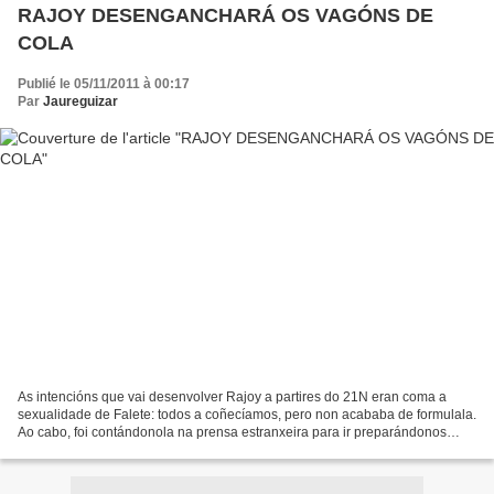
RAJOY DESENGANCHARÁ OS VAGÓNS DE
COLA
Publié le 05/11/2011 à 00:17
Par
Jaureguizar
As intencións que vai desenvolver Rajoy a partires do 21N eran coma a
sexualidade de Falete: todos a coñecíamos, pero non acababa de formulala.
Ao cabo, foi contándonola na prensa estranxeira para ir preparándonos
para o apretón. Onte pediu o voto para...