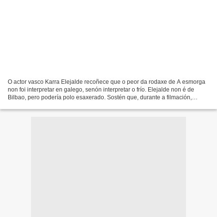
O actor vasco Karra Elejalde recoñece que o peor da rodaxe de A esmorga
non foi interpretar en galego, senón interpretar o frío. Elejalde non é de
Bilbao, pero podería polo esaxerado. Sostén que, durante a filmación,
«padecimos ocho ciclogénesis seguidas»,...