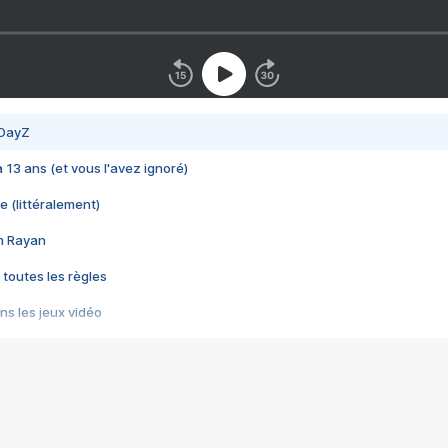
 DayZ
 a 13 ans (et vous l'avez ignoré)
e (littéralement)
im Rayan
 toutes les règles
s les jeux vidéo
us choquant de Rockstar ? - Le scandale BULLY
e plus moche de Steam
du RÊVE tourne au CAUCHEMAR