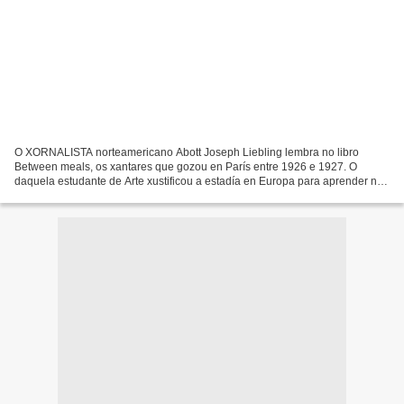
O XORNALISTA norteamericano Abott Joseph Liebling lembra no libro
Between meals, os xantares que gozou en París entre 1926 e 1927. O
daquela estudante de Arte xustificou a estadía en Europa para aprender na
mellor universidade, A Sorbona. Lonxe de visitar...