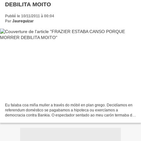
DEBILITA MOITO
Publié le 10/11/2011 à 00:04
Par
Jaureguizar
Eu falaba coa miña muller a través do móbil en plan grego. Decidíamos en
referendum doméstico se pagabamos a hipoteca ou exercíamos a
democracia contra Bankia. O espectador sentado ao meu carón termaba do
sombreiro coas mans rabuñadas de fendas coma se...