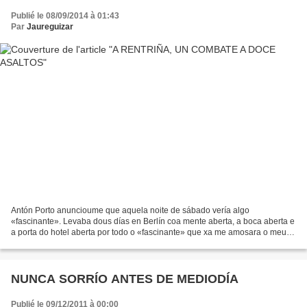
Publié le 08/09/2014 à 01:43
Par
Jaureguizar
Antón Porto anuncioume que aquela noite de sábado vería algo
«fascinante». Levaba dous días en Berlín coa mente aberta, a boca aberta e
a porta do hotel aberta por todo o «fascinante» que xa me amosara o meu
anfitrión, daquela lector de galego na Freie...
NUNCA SORRÍO ANTES DE MEDIODÍA
Publié le 09/12/2011 à 00:00