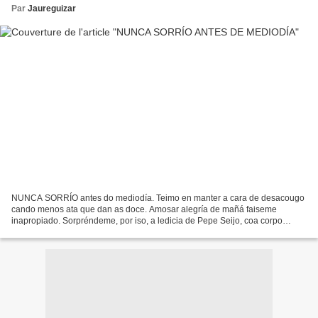
Par
Jaureguizar
NUNCA SORRÍO antes do mediodía. Teimo en manter a cara de desacougo
cando menos ata que dan as doce. Amosar alegría de mañá faiseme
inapropiado. Sorpréndeme, por iso, a ledicia de Pepe Seijo, coa corpo
sempre armado para un saúdo entusiasta e acolledor....