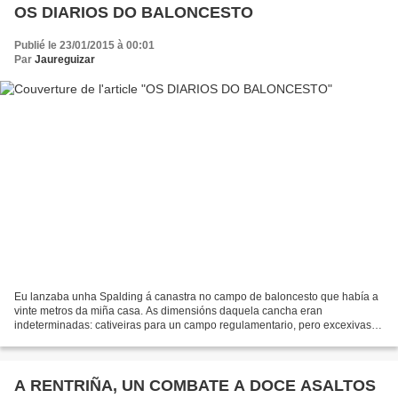
OS DIARIOS DO BALONCESTO
Publié le 23/01/2015 à 00:01
Par
Jaureguizar
Eu lanzaba unha Spalding á canastra no campo de baloncesto que había a
vinte metros da miña casa. As dimensións daquela cancha eran
indeterminadas: cativeiras para un campo regulamentario, pero excexivas
para un de minibasket. Era setembro e era sol aínda....
A RENTRIÑA, UN COMBATE A DOCE ASALTOS