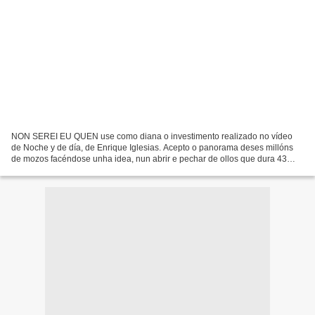
NON SEREI EU QUEN use como diana o investimento realizado no vídeo
de Noche y de día, de Enrique Iglesias. Acepto o panorama deses millóns
de mozos facéndose unha idea, nun abrir e pechar de ollos que dura 43
segundos, do que é Galicia. «Hay calor en...