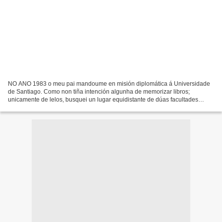
NO ANO 1983 o meu pai mandoume en misión diplomática á Universidade
de Santiago. Como non tiña intención algunha de memorizar libros;
unicamente de lelos, busquei un lugar equidistante de dúas facultades
áulicas: Dereito e Farmacia. Xusto nese punto,...