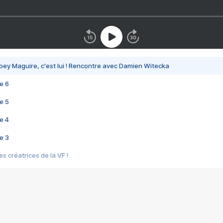
bey Maguire, c'est lui ! Rencontre avec Damien Witecka
e 6
e 5
e 4
e 3
s créatrices de la VF !
e 2
e 1
e Mektoub My Love arrive enfin ! Rencontre avec Shaïn Boumedine et Sal