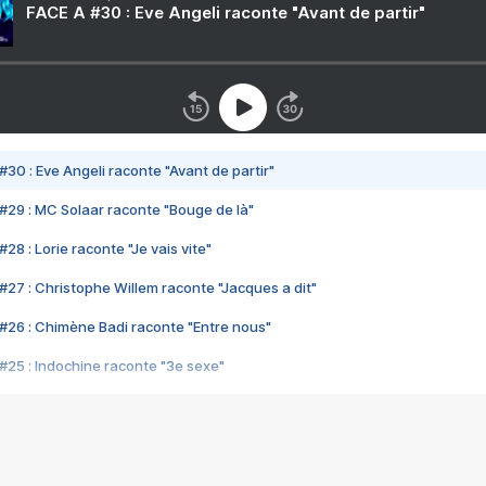
FACE A #30 : Eve Angeli raconte "Avant de partir"
#30 : Eve Angeli raconte "Avant de partir"
#29 : MC Solaar raconte "Bouge de là"
28 : Lorie raconte "Je vais vite"
#27 : Christophe Willem raconte "Jacques a dit"
#26 : Chimène Badi raconte "Entre nous"
#25 : Indochine raconte "3e sexe"
#24 : Zaho raconte "C'est chelou"
#23 : Patrick Bruel raconte "Au café des délices"
#22 : Kyo raconte "Le chemin"