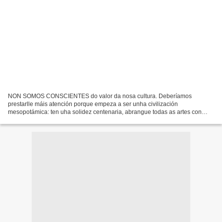
NON SOMOS CONSCIENTES do valor da nosa cultura. Deberíamos
prestarlle máis atención porque empeza a ser unha civilización
mesopotámica: ten uha solidez centenaria, abrangue todas as artes con
riqueza en cada disciplina, e está a unhas décadas de ser unha...