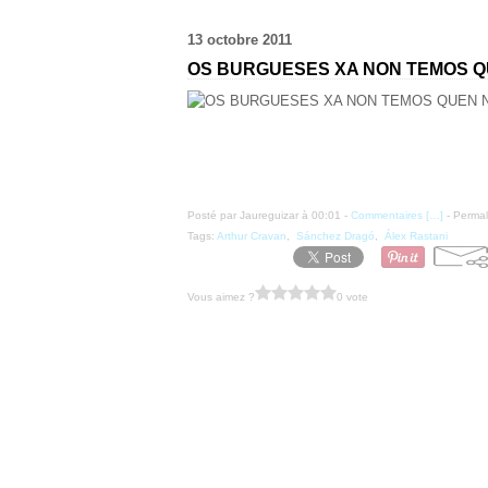
13 octobre 2011
OS BURGUESES XA NON TEMOS Q
Posté par Jaureguizar à 00:01 -
Commentaires [
…
]
- Permal
Tags:
Arthur Cravan
,
Sánchez Dragó
,
Álex Rastani
Vous aimez ?
0 vote