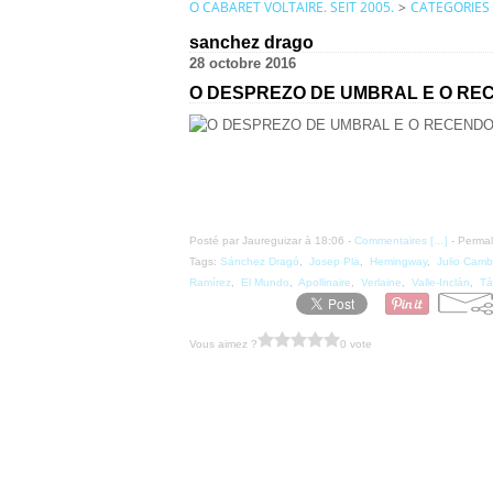
O CABARET VOLTAIRE. SEIT 2005.
>
CATEGORIES
sanchez drago
28 octobre 2016
O DESPREZO DE UMBRAL E O RE
Posté par Jaureguizar à 18:06 -
Commentaires [
…
]
- Permal
Tags:
Sánchez Dragó
,
Josep Pla
,
Hemingway
,
Julio Camb
Ramírez
,
El Mundo
,
Apollinaire
,
Verlaine
,
Valle-Inclán
,
Tá
Vous aimez ?
0 vote