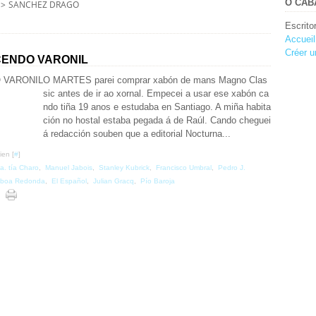
O CABA
>
SANCHEZ DRAGO
Escrito
Accueil
Créer u
CENDO VARONIL
O MARTES parei comprar xabón de mans Magno Clas
sic antes de ir ao xornal. Empecei a usar ese xabón ca
ndo tiña 19 anos e estudaba en Santiago. A miña habita
ción no hostal estaba pegada á de Raúl. Cando cheguei
á redacción souben que a editorial Nocturna...
ien [
#
]
a. tía Charo
,
Manuel Jabois
,
Stanley Kubrick
,
Francisco Umbral
,
Pedro J.
boa Redonda
,
El Español
,
Julian Gracq
,
Pío Baroja