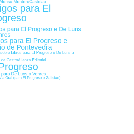
Alonso Montero
Castelao
igos para El
ogreso
gos para El Progreso e De Luns
nres
gos para El Progreso e
io de Pontevedra
 sobre Libros para El Progreso e De Luns a
Alianza Editorial
 de Castro
 Progreso
s para De Luns a Venres
Vía Oral (para El Progreso e Galiciae)