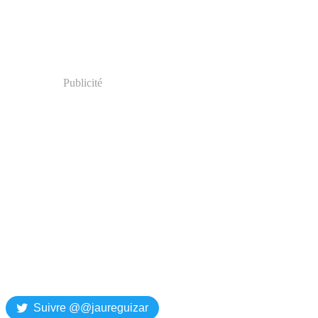
Publicité
Suivre @@jaureguizar