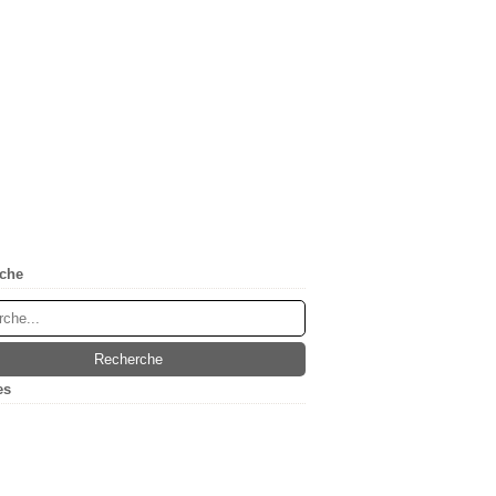
che
es
(5)
ier
(1)
embre
(1)