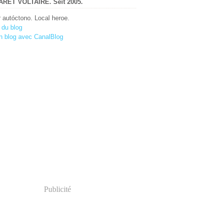
RET VOLTAIRE. Seit 2005.
r autóctono. Local heroe.
 du blog
n blog avec CanalBlog
Publicité