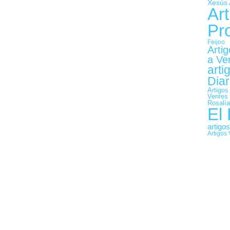
Xesús 
Art
Pr
Feijoo
Arti
a Ve
arti
Diar
Artigos
Venres
Rosalía
El
artigo
Artigos 