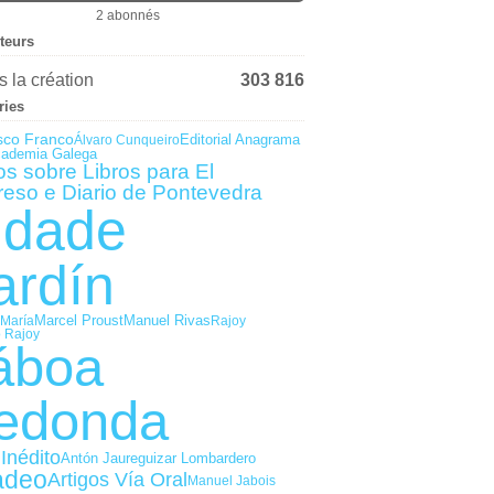
2 abonnés
iteurs
 la création
303 816
ries
sco Franco
Editorial Anagrama
Álvaro Cunqueiro
cademia Galega
os sobre Libros para El
reso e Diario de Pontevedra
idade
ardín
Marcel Proust
Manuel Rivas
María
Rajoy
 Rajoy
áboa
edonda
Inédito
Antón Jaureguizar Lombardero
adeo
Artigos Vía Oral
Manuel Jabois