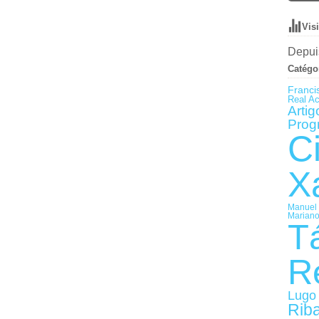
Vis
Depuis
Catégo
Franci
Real A
Artig
Prog
C
X
Manuel 
Mariano
T
R
Lugo 
Rib