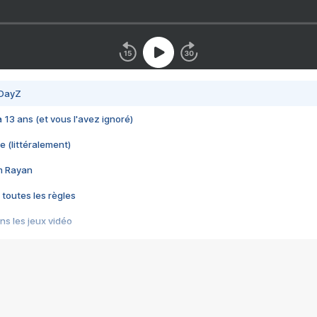
 DayZ
 a 13 ans (et vous l'avez ignoré)
e (littéralement)
im Rayan
 toutes les règles
s les jeux vidéo
us choquant de Rockstar ? - Le scandale BULLY
e plus moche de Steam
du RÊVE tourne au CAUCHEMAR