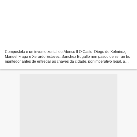
Compostela é un invento xenial de Afonso II O Casto, Diego de Xelmírez,
Manuel Fraga e Xerardo Estévez. Sánchez Bugallo non pasou de ser un bo
mantedor antes de entregar as chaves da cidade, por imperativo legal, a
roás e currás. O declive da nosa cidade...