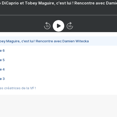
 DiCaprio et Tobey Maguire, c'est lui ! Rencontre avec Dam
bey Maguire, c'est lui ! Rencontre avec Damien Witecka
e 6
e 5
e 4
e 3
s créatrices de la VF !
e 2
e 1
e Mektoub My Love arrive enfin ! Rencontre avec Shaïn Boumedine et Sal