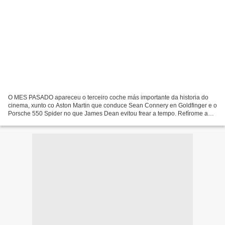
O MES PASADO apareceu o terceiro coche más importante da historia do
cinema, xunto co Aston Martin que conduce Sean Connery en Goldfinger e o
Porsche 550 Spider no que James Dean evitou frear a tempo. Refírome ao
Triumph Tr3 negro no que Marcello Mastroianni...