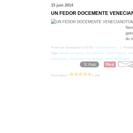
15 juin 2014
UN FEDOR DOCEMENTE VENECIA
TOMA
Nest
gat
do m
Posté par Jaureguizar à 03:55 -
Commentaires [
…
]
- Permal
Tags:
Rosalía de Castro
,
Ana Romaní
,
Camilo Franco
,
Ce
Osterberger
,
Fundación Luis Seoane
,
María Reimóndez
,
Vous aimez ?
1 vote