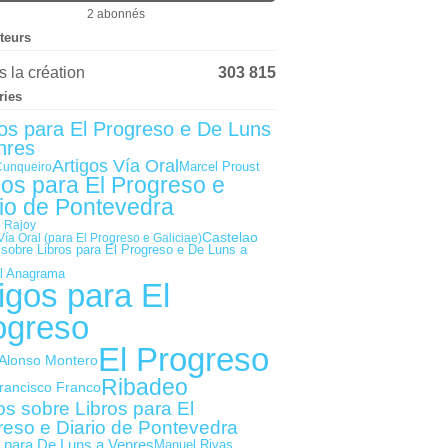
2 abonnés
iteurs
 la création
303 815
ries
gos para El Progreso e De Luns
nres
Artigos Vía Oral
Marcel Proust
Cunqueiro
gos para El Progreso e
io de Pontevedra
 Rajoy
Castelao
Vía Oral (para El Progreso e Galiciae)
 sobre Libros para El Progreso e De Luns a
al Anagrama
igos para El
ogreso
El Progreso
Alonso Montero
Ribadeo
rancisco Franco
os sobre Libros para El
reso e Diario de Pontevedra
s para De Luns a Venres
Manuel Rivas