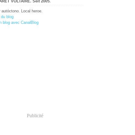
RET VOLTAIRE. Seit 2005.
r autóctono. Local heroe.
 du blog
n blog avec CanalBlog
Publicité