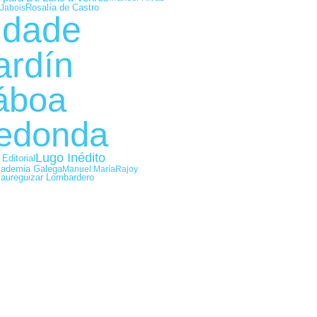
Rosalía de Castro
Jabois
idade
ardín
áboa
edonda
Lugo Inédito
 Editorial
cademia Galega
Manuel María
Rajoy
Jaureguizar Lombardero