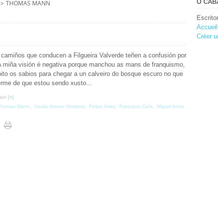
O CABA
>
THOMAS MANN
Escrito
Accueil
Créer u
camiños que conducen a Filgueira Valverde teñen a confusión por
 A miña visión é negativa porque manchou as mans de franquismo,
ito os sabios para chegar a un calveiro do bosque escuro no que
rme de que estou sendo xusto...
ien [
#
]
Thomas Mann
,
Xesús Alonso Montero
,
Felipe Arias
,
Francisco Calo
,
Miguel Anxo