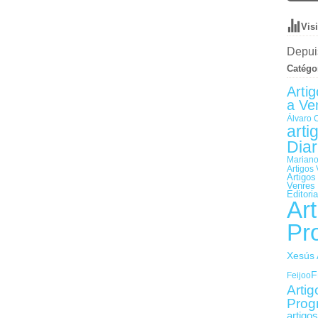
Vis
Depuis
Catégo
Arti
a Ve
Álvaro 
arti
Diar
Mariano
Artigos 
Artigos
Venres
Editori
Art
Pr
Xesús 
F
Feijoo
Artig
Prog
artigo