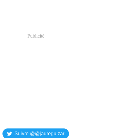
Publicité
Suivre @@jaureguizar