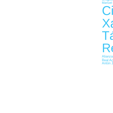
Manuel 
C
X
T
R
Alianza
Real A
Antón 