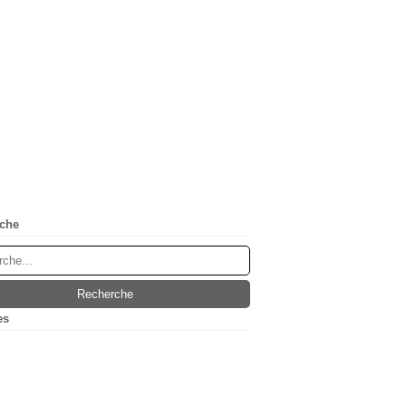
che
es
(5)
ier
(1)
embre
(1)