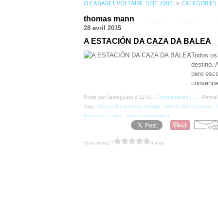
O CABARET VOLTAIRE. SEIT 2005.
>
CATEGORIES
thomas mann
28 avril 2015
A ESTACIÓN DA CAZA DA BALEA
Todos os 
destino.
pero esco
convence
Posté par Jaureguizar à 11:41 -
Commentaires [
…
]
- Permal
Tags:
Bloque Nacionalista Galego
,
Alberto Núñez Feijoo
,
Fernández Lores
,
Tomas Tränstromer
Vous aimez ?
0 vote