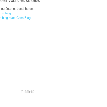
RET VOLTAIRE. Seit 2005.
r autóctono. Local heroe.
 du blog
n blog avec CanalBlog
Publicité