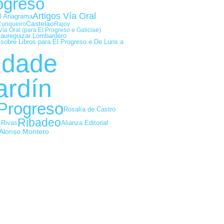
ogreso
Artigos Vía Oral
al Anagrama
Castelao
Cunqueiro
Rajoy
Vía Oral (para El Progreso e Galiciae)
Jaureguizar Lombardero
 sobre Libros para El Progreso e De Luns a
idade
ardín
 Progreso
Rosalía de Castro
Ribadeo
Alianza Editorial
 Rivas
Alonso Montero