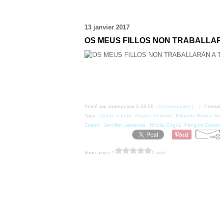
13 janvier 2017
OS MEUS FILLOS NON TRABALLA
Posté par Jaureguizar à 18:09 -
Commentaires [
…
]
- Permal
Tags:
Cidade Xardín
,
Alianza Editorial
,
Eduardo Blanco Am
Castro
,
Jennifer Lawrence
,
Nicolai Gógol
,
Penguin Classi
Vous aimez ?
0 vote