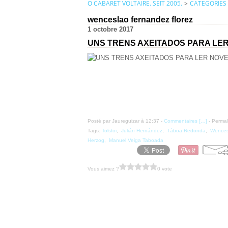
O CABARET VOLTAIRE. SEIT 2005.
>
CATEGORIES
wenceslao fernandez florez
1 octobre 2017
UNS TRENS AXEITADOS PARA LE
Posté par Jaureguizar à 12:37 -
Commentaires [
…
]
- Permal
Tags:
Tolstoi
,
Julián Hernández
,
Táboa Redonda
,
Wences
Herzog
,
Manuel Veiga Taboada
Vous aimez ?
0 vote