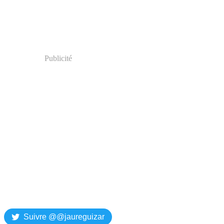
Publicité
Suivre @@jaureguizar