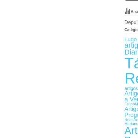
Vis
Depuis
Catégo
Lugo 
arti
Diar
T
R
artigo
Arti
a Ve
Feijoo
M
Artig
Prog
Real A
Mariano
Art