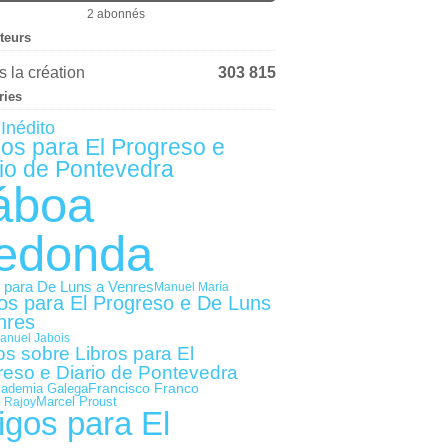
2 abonnés
iteurs
 la création
303 815
ries
Inédito
gos para El Progreso e
io de Pontevedra
áboa
edonda
s para De Luns a Venres
Manuel María
gos para El Progreso e De Luns
nres
anuel Jabois
os sobre Libros para El
reso e Diario de Pontevedra
Francisco Franco
cademia Galega
Marcel Proust
 Rajoy
igos para El