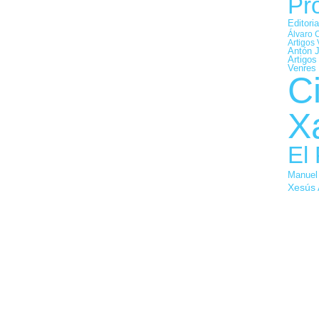
Pr
Editori
Álvaro 
Artigos 
Antón 
Artigos
Venres
C
X
El
Manuel
Xesús 