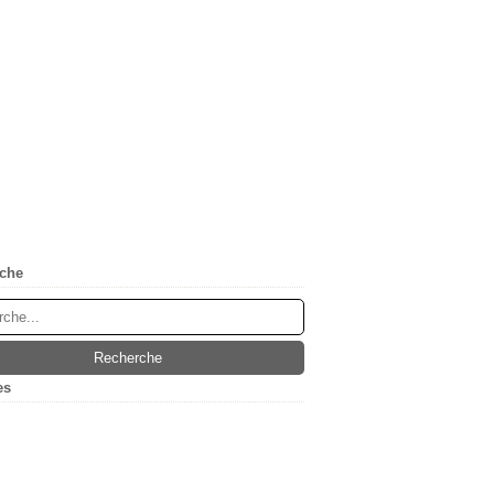
che
es
(5)
ier
(1)
embre
(1)