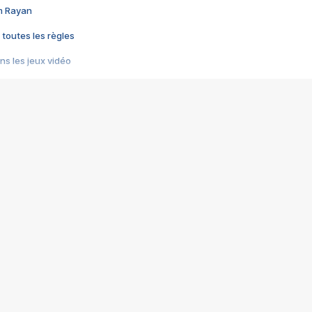
im Rayan
 toutes les règles
s les jeux vidéo
us choquant de Rockstar ? - Le scandale BULLY
e plus moche de Steam
du RÊVE tourne au CAUCHEMAR
pendant 8 heures
it… à tort
umiliés par un jeu vidéo
ire - Final Fantasy 8
ti un empire - Age of Empires
story DOFUS
tard, il crée l'un des pires jeux de tous les temps, MindsEye.