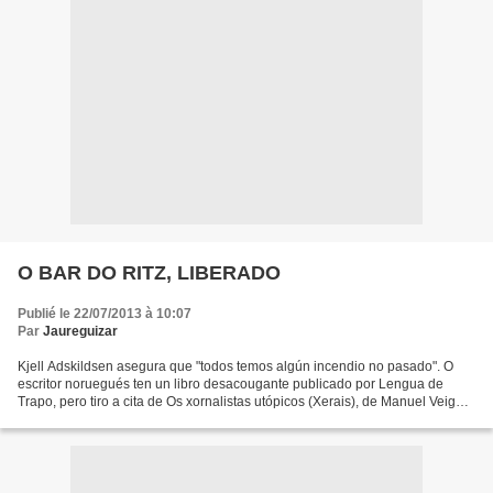
O BAR DO RITZ, LIBERADO
Publié le 22/07/2013 à 10:07
Par
Jaureguizar
Kjell Adskildsen asegura que "todos temos algún incendio no pasado". O
escritor noruegués ten un libro desacougante publicado por Lengua de
Trapo, pero tiro a cita de Os xornalistas utópicos (Xerais), de Manuel Veiga,
unha novela que desestabiliza en...