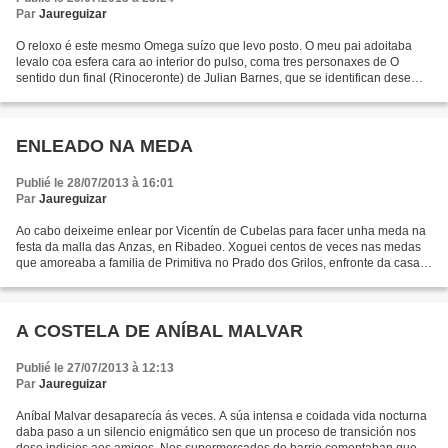
Par
Jaureguizar
O reloxo é este mesmo Omega suízo que levo posto. O meu pai adoitaba
levalo coa esfera cara ao interior do pulso, coma tres personaxes de O
sentido dun final (Rinoceronte) de Julian Barnes, que se identifican dese
xeito. O amigo do meu irmán Mikel Miguel...
ENLEADO NA MEDA
Publié le 28/07/2013 à 16:01
Par
Jaureguizar
Ao cabo deixeime enlear por Vicentín de Cubelas para facer unha meda na
festa da malla das Anzas, en Ribadeo. Xoguei centos de veces nas medas
que amoreaba a familia de Primitiva no Prado dos Grilos, enfronte da casa;
choutara e me deitara nas pallas...
A COSTELA DE ANÍBAL MALVAR
Publié le 27/07/2013 à 12:13
Par
Jaureguizar
Aníbal Malvar desaparecía ás veces. A súa intensa e coidada vida nocturna
daba paso a un silencio enigmático sen que un proceso de transición nos