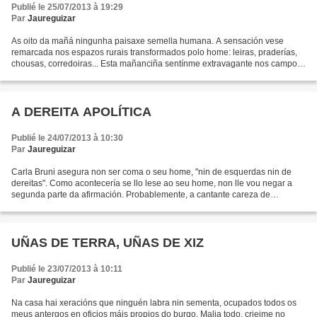
Publié le 25/07/2013 à 19:29
Par
Jaureguizar
As oito da mañá ningunha paisaxe semella humana. A sensación vese
remarcada nos espazos rurais transformados polo home: leiras, praderías,
chousas, corredoiras... Esta mañanciña sentínme extravagante nos campos
de Piñeira, onde a rasa de Ribadeo descende...
A DEREITA APOLÍTICA
Publié le 24/07/2013 à 10:30
Par
Jaureguizar
Carla Bruni asegura non ser coma o seu home, "nin de esquerdas nin de
dereitas". Como acontecería se llo lese ao seu home, non lle vou negar a
segunda parte da afirmación. Probablemente, a cantante careza de
capacidade de discernimento político a maiores...
UÑAS DE TERRA, UÑAS DE XIZ
Publié le 23/07/2013 à 10:11
Par
Jaureguizar
Na casa hai xeracións que ninguén labra nin sementa, ocupados todos os
meus antergos en oficios máis propios do burgo. Malia todo, crieime no