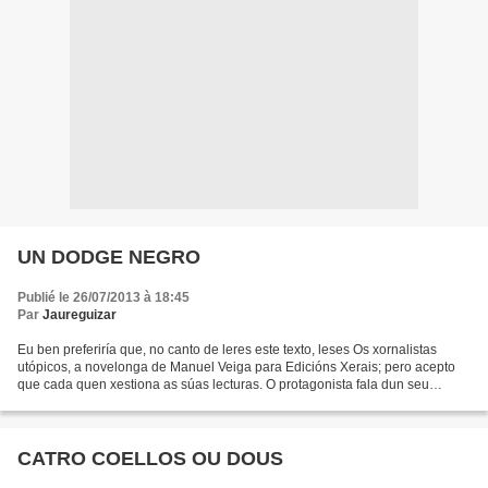
UN DODGE NEGRO
Publié le 26/07/2013 à 18:45
Par
Jaureguizar
Eu ben preferiría que, no canto de leres este texto, leses Os xornalistas
utópicos, a novelonga de Manuel Veiga para Edicións Xerais; pero acepto
que cada quen xestiona as súas lecturas. O protagonista fala dun seu
amigo, o militante nacionalista O Xocas...
CATRO COELLOS OU DOUS