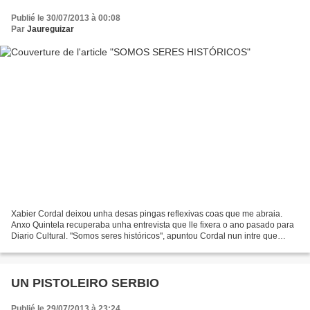
Publié le 30/07/2013 à 00:08
Par
Jaureguizar
Xabier Cordal deixou unha desas pingas reflexivas coas que me abraia.
Anxo Quintela recuperaba unha entrevista que lle fixera o ano pasado para
Diario Cultural. "Somos seres históricos", apuntou Cordal nun intre que
pasou coma un peón na Rúa da Raíña...
UN PISTOLEIRO SERBIO
Publié le 29/07/2013 à 23:24