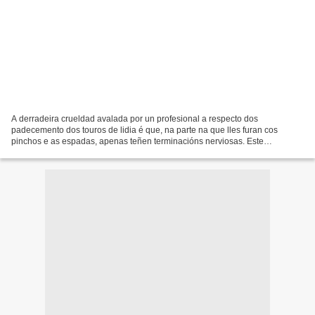
A derradeira crueldad avalada por un profesional a respecto dos
padecemento dos touros de lidia é que, na parte na que lles furan cos
pinchos e as espadas, apenas teñen terminacións nerviosas. Este
argumento supón un avance a respecto da anterior que...