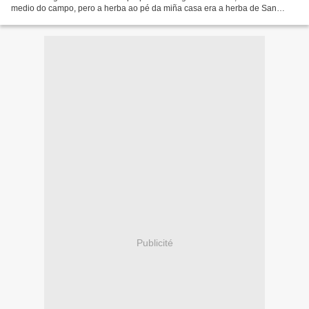
medio do campo, pero a herba ao pé da miña casa era a herba de San
Mamés, a mesma que pisaban Iribar e Amorrortu;...
Publicité