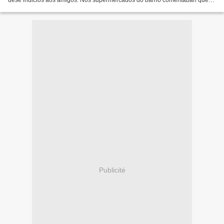
dese indicios aos amigos. Nos supermercados do barrio comentaban que
mercara ducias de paquetes de espaguetis...
Publicité