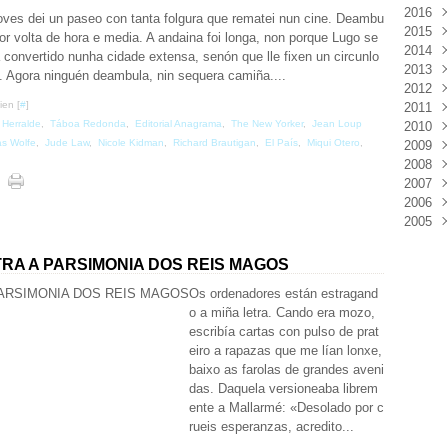
2016
Mar
Déc
ves dei un paseo con tanta folgura que rematei nun cine. Deambu
2015
Févr
Nov
Déc
por volta de hora e media. A andaina foi longa, non porque Lugo se
2014
Janv
Oct
Nov
Déc
 convertido nunha cidade extensa, senón que lle fixen un circunlo
2013
Sep
Oct
Nov
Déc
. Agora ninguén deambula, nin sequera camiña....
2012
Aoû
Sep
Oct
Nov
Déc
ien [
#
]
2011
Juil
Juil
Sep
Oct
Nov
Déc
 Herralde
,
Táboa Redonda
,
Editorial Anagrama
,
The New Yorker
,
Jean Loup
2010
Juin
Juin
Aoû
Sep
Oct
Nov
Déc
s Wolfe
,
Jude Law
,
Nicole Kidman
,
Richard Brautigan
,
El País
,
Miqui Otero
,
2009
Mai
Mai
Juil
Aoû
Sep
Oct
Nov
Déc
2008
Avri
Avri
Juin
Juil
Aoû
Sep
Oct
Nov
Déc
2007
Mar
Mar
Mai
Juin
Juil
Aoû
Sep
Oct
Nov
Déc
2006
Févr
Févr
Avri
Mai
Juin
Juil
Aoû
Sep
Oct
Nov
Déc
2005
Janv
Janv
Mar
Avri
Mai
Juin
Juil
Aoû
Sep
Oct
Nov
Déc
Févr
Mar
Avri
Mai
Juin
Juil
Aoû
Sep
Oct
Nov
Déc
Janv
Févr
Mar
Avri
Mai
Juin
Juil
Aoû
Sep
Oct
Nov
RA A PARSIMONIA DOS REIS MAGOS
Janv
Févr
Mar
Avri
Mai
Juin
Juil
Aoû
Sep
Oct
Os ordenadores están estragand
Janv
Févr
Mar
Avri
Mai
Juin
Juil
Aoû
o a miña letra. Cando era mozo,
Janv
Févr
Mar
Avri
Mai
Juin
Juil
escribía cartas con pulso de prat
Janv
Févr
Mar
Avri
Mai
Juin
eiro a rapazas que me lían lonxe,
Janv
Févr
Mar
Avri
Mai
baixo as farolas de grandes aveni
Janv
Févr
Mar
Avri
das. Daquela versioneaba librem
Janv
Févr
Mar
ente a Mallarmé: «Desolado por c
Janv
Févr
rueis esperanzas, acredito...
Janv