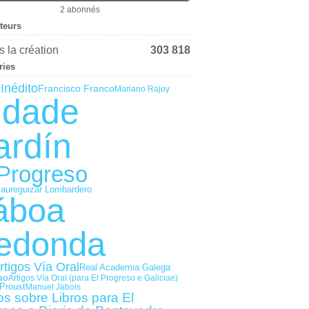
2 abonnés
iteurs
 la création
303 818
ries
Inédito
Francisco Franco
Mariano Rajoy
idade
ardín
 Progreso
Jaureguizar Lombardero
áboa
edonda
rtigos Vía Oral
Real Academia Galega
ao
Artigos Vía Oral (para El Progreso e Galiciae)
Proust
Manuel Jabois
os sobre Libros para El