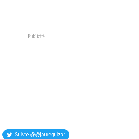
Publicité
Suivre @@jaureguizar