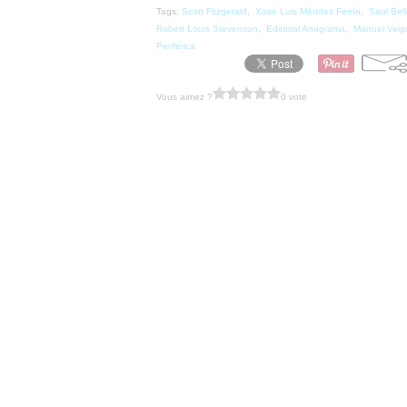
Tags:
Scott Fitzgerald
,
Xosé Luis Méndez Ferrín
,
Saul Bel
Robert Louis Stevenson
,
Editorial Anagrama
,
Manuel Veig
Periférica
Vous aimez ?
0 vote