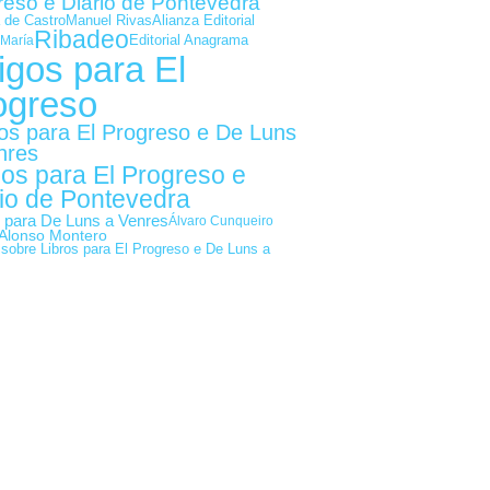
reso e Diario de Pontevedra
Alianza Editorial
 de Castro
Manuel Rivas
Ribadeo
Editorial Anagrama
María
igos para El
ogreso
gos para El Progreso e De Luns
nres
gos para El Progreso e
io de Pontevedra
s para De Luns a Venres
Álvaro Cunqueiro
Alonso Montero
 sobre Libros para El Progreso e De Luns a