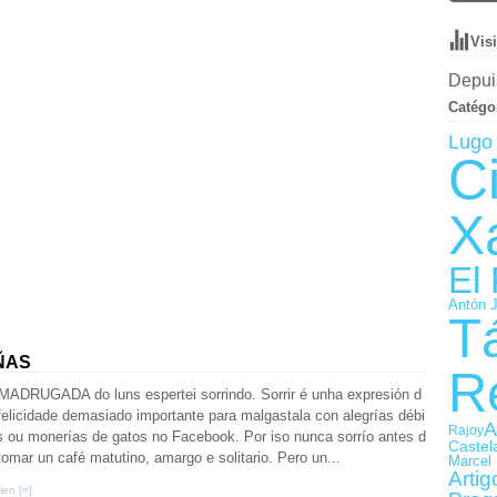
Vis
Depuis
Catégo
Lugo 
C
X
El
Antón 
T
ÑAS
R
MADRUGADA do luns espertei sorrindo. Sorrir é unha expresión d
felicidade demasiado importante para malgastala con alegrías débi
A
Rajoy
s ou monerías de gatos no Facebook. Por iso nunca sorrío antes d
Castel
tomar un café matutino, amargo e solitario. Pero un...
Marcel 
Artig
ien [
#
]