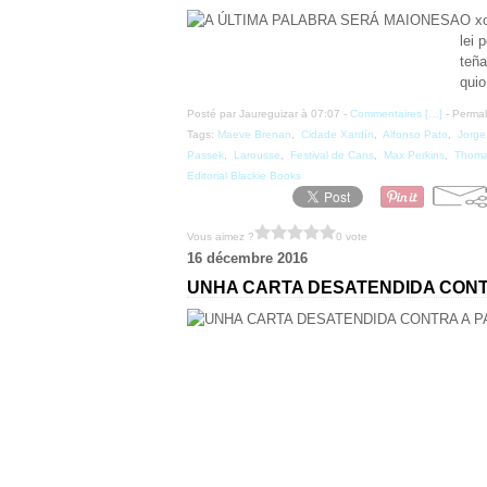
O xo
lei 
teña
quio
Posté par Jaureguizar à 07:07 -
Commentaires [
…
]
- Permal
Tags:
Maeve Brenan
,
Cidade Xardín
,
Alfonso Pato
,
Jorge
Passek
,
Larousse
,
Festival de Cans
,
Max Perkins
,
Thoma
Editorial Blackie Books
Vous aimez ?
0 vote
16 décembre 2016
UNHA CARTA DESATENDIDA CONT