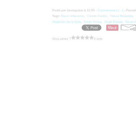
Posté par Jaureguizar à 11:50 -
Commentaires [
…
]
- Permal
Tags:
Álvaro Villasante
,
Cidade Xardín
,
Táboa Redonda
,
Alejandro de la Sota
,
Arturo Souto
,
Jorge Espiral
,
Óscar A
Vous aimez ?
0 vote