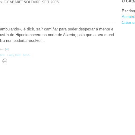
O CABA
>
O CABARET VOLTAIRE. SEIT 2005.
Escrito
Accueil
Créer u
ambulando», é dicir, saír camiñar para poder despexar a mente e
gustín de Hiponia nacera no norte de Alxeria, polo que o seu mund
Eu non podería resolver...
ien [
#
]
tics
,
Larry Bird
,
NBA