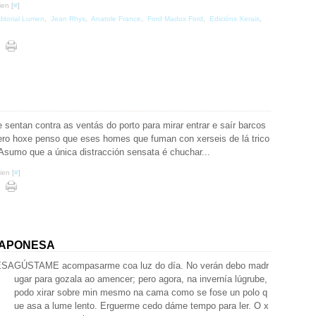
ien [
#
]
ditorial Lumen
,
Jean Rhys
,
Anatole France
,
Ford Madox Ford
,
Edicións Xerais
,
entan contra as ventás do porto para mirar entrar e saír barcos
ero hoxe penso que eses homes que fuman con xerseis de lá trico
Asumo que a única distracción sensata é chuchar...
ien [
#
]
XAPONESA
GÚSTAME acompasarme coa luz do día. No verán debo madr
ugar para gozala ao amencer; pero agora, na invernía lúgrube,
podo xirar sobre min mesmo na cama como se fose un polo q
ue asa a lume lento. Erguerme cedo dáme tempo para ler. O x