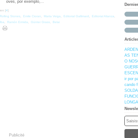
oves, por exemplo,...
Dernie
ien [
#
]
Rolling Stones
,
Emile Cioran
,
Marta Veiga
,
Editorial Gallimard
,
Editorial Alianza
,
lba
,
Ramón Ermida
,
Günter Grass
,
Belai
Article
ARDEN
AS TE
O NOS
GUERR
ESCEN
ir por 
cando f
SOLDA
FUNCI
LONGA
Newsle
Publicité