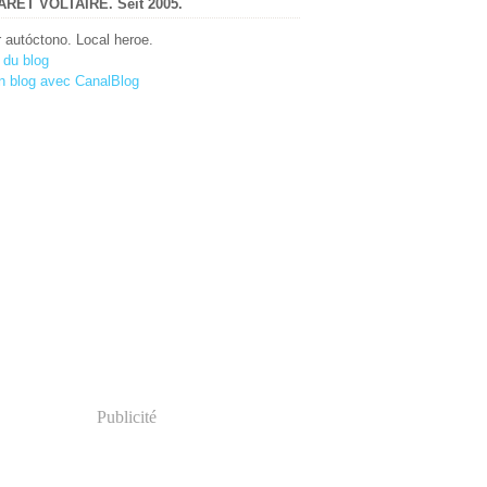
RET VOLTAIRE. Seit 2005.
r autóctono. Local heroe.
 du blog
n blog avec CanalBlog
Publicité