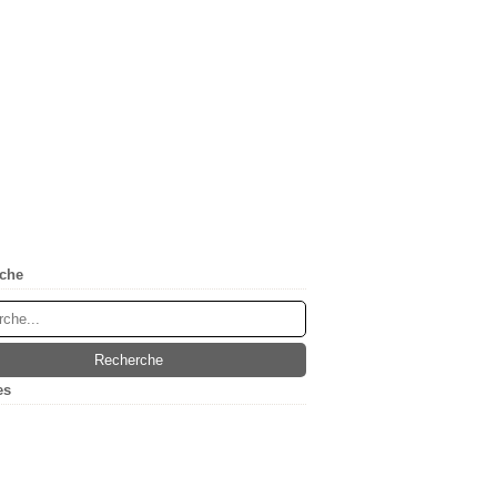
che
es
(5)
ier
(1)
embre
(1)