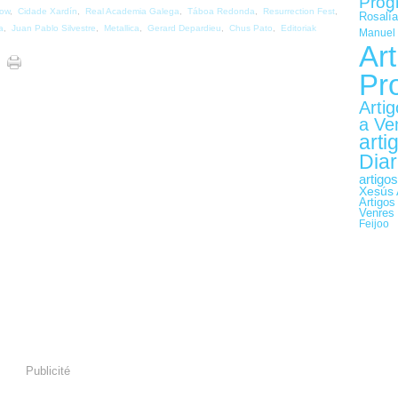
Prog
low
,
Cidade Xardín
,
Real Academia Galega
,
Táboa Redonda
,
Resurrection Fest
,
Rosalía
a
,
Juan Pablo Silvestre
,
Metallica
,
Gerard Depardieu
,
Chus Pato
,
Editoriak
Manuel 
Art
Pr
Arti
a Ve
arti
Diar
artigo
Xesús 
Artigos
Venres
Feijoo
Publicité