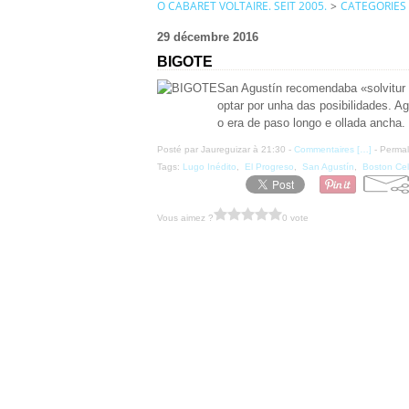
O CABARET VOLTAIRE. SEIT 2005.
>
CATEGORIES
29 décembre 2016
BIGOTE
San Agustín recomendaba «solvitur 
optar por unha das posibilidades. A
o era de paso longo e ollada ancha. 
Posté par Jaureguizar à 21:30 -
Commentaires [
…
]
- Permal
Tags:
Lugo Inédito
,
El Progreso
,
San Agustín
,
Boston Cel
Vous aimez ?
0 vote