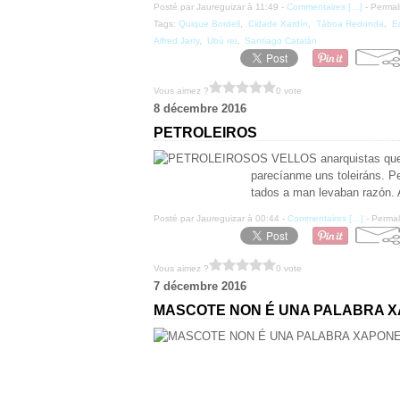
Posté par Jaureguizar à 11:49 -
Commentaires [
…
]
- Permal
Tags:
Quique Bordell
,
Cidade Xardín
,
Táboa Redonda
,
E
Alfred Jarry
,
Ubú rei
,
Santiago Catalán
Vous aimez ?
0 vote
8 décembre 2016
PETROLEIROS
OS VELLOS anarquistas que s
parecíanme uns toleiráns. P
tados a man levaban razón. 
Posté par Jaureguizar à 00:44 -
Commentaires [
…
]
- Permal
Vous aimez ?
0 vote
7 décembre 2016
MASCOTE NON É UNA PALABRA 