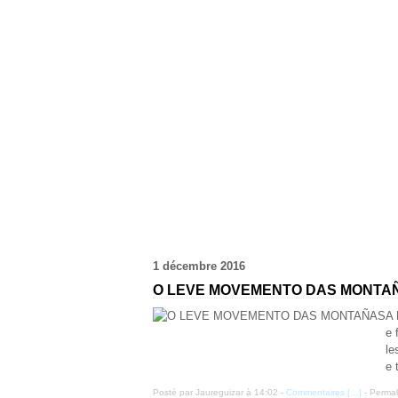
1 décembre 2016
O LEVE MOVEMENTO DAS MONTA
A 
e 
le
e 
Posté par Jaureguizar à 14:02 -
Commentaires [
…
]
- Permal