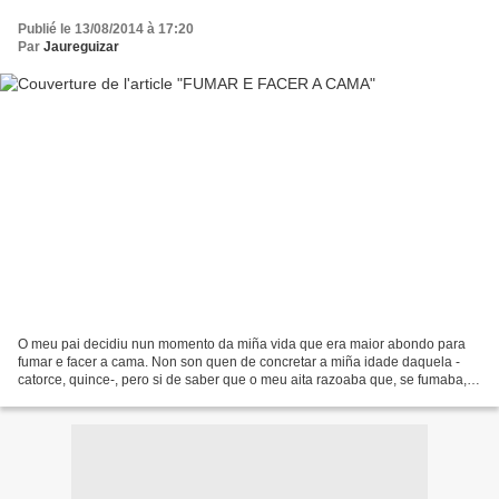
Publié le 13/08/2014 à 17:20
Par
Jaureguizar
O meu pai decidiu nun momento da miña vida que era maior abondo para
fumar e facer a cama. Non son quen de concretar a miña idade daquela -
catorce, quince-, pero si de saber que o meu aita razoaba que, se fumaba,
prefería sabelo e non que me afumase os...