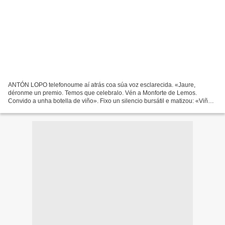
ANTÓN LOPO telefonoume aí atrás coa súa voz esclarecida. «Jaure,
déronme un premio. Temos que celebralo. Vén a Monforte de Lemos.
Convido a unha botella de viño». Fixo un silencio bursátil e matizou: «Viño
do bo». Os poetas saben acariciar eses detalles...