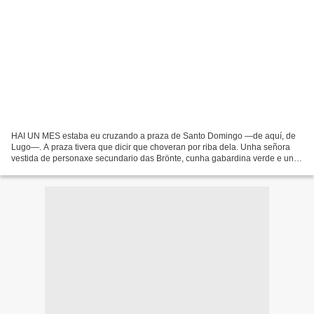
HAI UN MES estaba eu cruzando a praza de Santo Domingo —de aquí, de
Lugo—. A praza tivera que dicir que choveran por riba dela. Unha señora
vestida de personaxe secundario das Brönte, cunha gabardina verde e un
sombreiro de cogomelo, achégase a min. Vén...