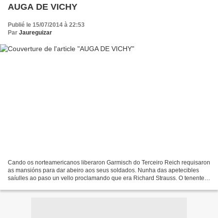
AUGA DE VICHY
Publié le 15/07/2014 à 22:53
Par
Jaureguizar
Cando os norteamericanos liberaron Garmisch do Terceiro Reich requisaron
as mansións para dar abeiro aos seus soldados. Nunha das apetecibles
saíulles ao paso un vello proclamando que era Richard Strauss. O tenente
que mandaba naquela unidade ordenou...