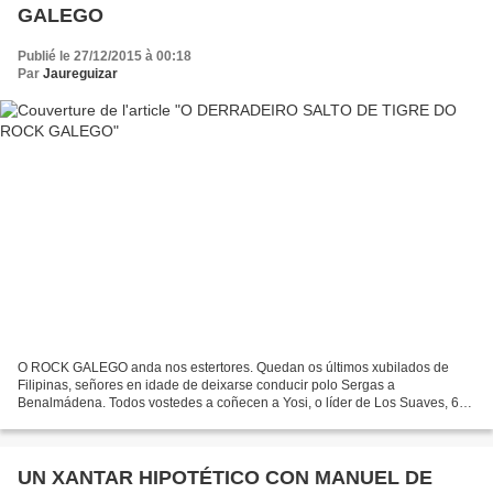
GALEGO
Publié le 27/12/2015 à 00:18
Par
Jaureguizar
O ROCK GALEGO anda nos estertores. Quedan os últimos xubilados de
Filipinas, señores en idade de deixarse conducir polo Sergas a
Benalmádena. Todos vostedes a coñecen a Yosi, o líder de Los Suaves, 67
anos, capricornio, ourensán. Aínda que non saben quen...
UN XANTAR HIPOTÉTICO CON MANUEL DE