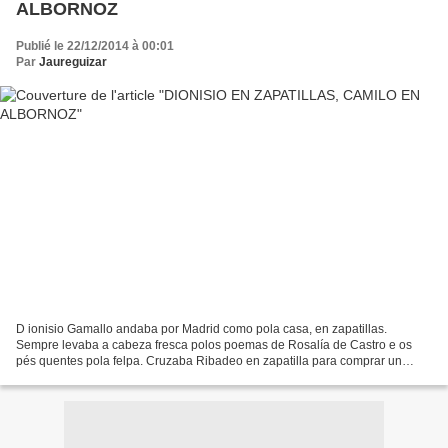
ALBORNOZ
Publié le 22/12/2014 à 00:01
Par
Jaureguizar
D ionisio Gamallo andaba por Madrid como pola casa, en zapatillas.
Sempre levaba a cabeza fresca polos poemas de Rosalía de Castro e os
pés quentes pola felpa. Cruzaba Ribadeo en zapatilla para comprar un
brazado de perdiódicos. Camilo José Cela buscouno...