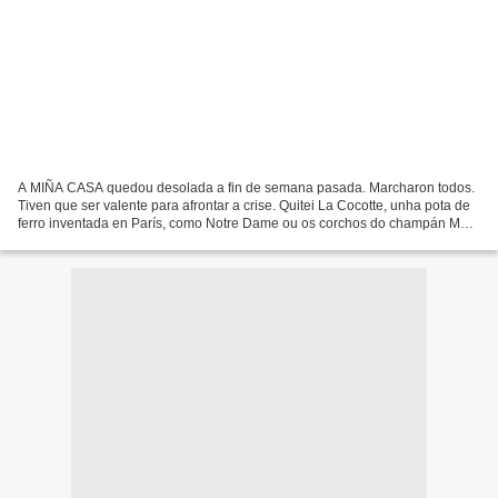
A MIÑA CASA quedou desolada a fin de semana pasada. Marcharon todos.
Tiven que ser valente para afrontar a crise. Quitei La Cocotte, unha pota de
ferro inventada en París, como Notre Dame ou os corchos do champán Moët
et Chandon. Cociñei lentilles à cinq...