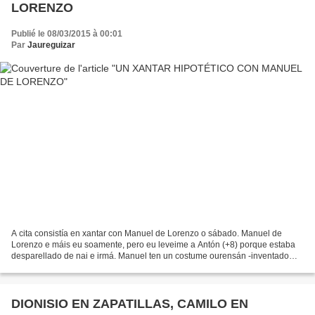
LORENZO
Publié le 08/03/2015 à 00:01
Par
Jaureguizar
A cita consistía en xantar con Manuel de Lorenzo o sábado. Manuel de
Lorenzo e máis eu soamente, pero eu leveime a Antón (+8) porque estaba
desparellado de nai e irmá. Manuel ten un costume ourensán -inventado
polo ciceronián Baltar de Senectute- consistente...
DIONISIO EN ZAPATILLAS, CAMILO EN