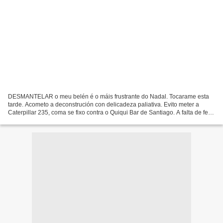
DESMANTELAR o meu belén é o máis frustrante do Nadal. Tocarame esta
tarde. Acometo a deconstrución con delicadeza paliativa. Evito meter a
Caterpillar 235, coma se fixo contra o Quiqui Bar de Santiago. A falta de fe
maior, os meus nacementos son temáticos....