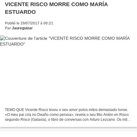
VICENTE RISCO MORRE COMO MARÍA
ESTUARDO
Publié le 29/07/2017 à 00:21
Par
Jaureguizar
TEMO QUE Vicente Risco levou o seu amor polos mitos demasiado lonxe.
«O meu pai cría no Deaño como persoa», revela o seu fillo Antón en Risco
segundo Risco (Galaxia), o libro de conversas con Arturo Lezcano. Os mitos
son útiles na infancia, para explicarte...