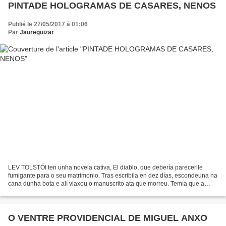
PINTADE HOLOGRAMAS DE CASARES, NENOS
Publié le 27/05/2017 à 01:06
Par
Jaureguizar
LEV TOLSTÓI ten unha novela cativa, El diablo, que debería parecerlle
fumigante para o seu matrimonio. Tras escribila en dez días, escondeuna na
cana dunha bota e alí viaxou o manuscrito ata que morreu. Temía que a
muller a descubrise. O editor que se...
O VENTRE PROVIDENCIAL DE MIGUEL ANXO